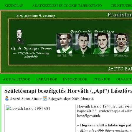
KEZDŐLAP
ADATKEZELÉSI ÉS COOKIE TÁJÉKOZTATÓ
CÉLKITŰZÉ
2026. augusztus
9.
vasárnap
AKTUALITÁSOK
BARÁTI KÖR
ÉVFORDULÓK
INTERJÚK
OLVAST
Születésnapi beszélgetés Horváth („Api”) Lászlóv
Szerző: Simon Sándor
Bejegyzés ideje: 2009. február 8.
Horváth László 1944. február 9-é
bajnokát 65. születésnapja alkal
beszélgessünk.
– Hogyan indult a labdarúgó pál
– Mint a legtöbb fiúgyermeknek, n