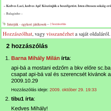
– Kedves Laci, kedves Api! Köszönjük a beszélgetést. Isten éltessen sokáig er
– Balaginho –
Interjúk - egykori játékosok
---
2 hozzászólás
Hozzászólhat
, vagy
visszanézhet
a saját oldaláról.
2 hozzászólás
Barna Mihály Milán
írta
:
api-bá a mostani edzőm a bkv előre sc.ba
csapat api-bá val és szerencsét kivánok 
2009.10.29
Hozzászólás ideje:
2009. október 29. 19:33
tibu1 írta
:
Kedves Mihály!