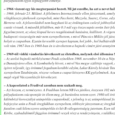
pályafutásom egyik legnagyobb élménye.
– 1966 viszont egy kis megtorpanást hozott. Mi jut eszedbe, ha azt a nevet ha
– 1966. február 23. Milánó. A félelmetes Internazionale ellen játszottunk, amel
világklasszis játékosok szerepeltek, mint Facchetti, Mazzola, Suarez, Corso, e
Herrera volt. A felsorolásból nem hagyható ki az ördöngösen cselező jobbszélső
csatát vívtunk. A második félidőben, már 0:3-nál egy összecsapás során Jair fel
figyelmeztetett, az olasz kispad heves reagálásának hatására, kiállított. A véger
budapesti visszavágón már nem szerepelhettem, s mivel Páncsics Miklós jól játsz
helyét a csapatban. Ezután kevesebb szerepet kaptam, hol jobb-, hol balhátvéd
volt rám. 1967-ben és 1968-ban én is átvehettem a bajnoki címért járó aranyérm
– 1969-től vidéki vándorlás következett az életedben, melynek első állomása 
– Az utolsó bajnoki mérkőzésemet Fradi-színekben 1968. november 10-én a Nép
a Dunaújváros ellen. A Szombathely hívott, s mivel Vas megye szülöttje vagyok
ígéret teljesült, így örömmel fogadtam korábbi edzőm, Lakat Károly hívását Ta
szerepeltem Tatabányán, részese voltam a csapat kétszeres KK-győzelmének. A
majd végül Vácszentlászló következett.
– A kapcsolatod a Fradival azonban nem szakadt meg.
– Azt hiszem, ez természetes. A Fradiban lettem NB I-es játékos, összesen 102 mé
pályafutásom csúcspontját itt éltem meg, jó barátokra tettem szert. 1980-tól ör
különböző korosztályú utánpótlás csapatoknál, s jelenleg is az utánpótlással fo
befejezése után a Fradi öregfiúkban szerepeltem, többször játszottam az öregfiú
fiatalon csak kilencszeres utánpótlás és két B-válogatottságig jutottam. Ezen
Körbe, szabadidőmtől függően örömmel veszek részt a rendezvényein, s találkozo