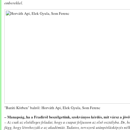
emberekkel.
"Baráti Körben" balról: Horváth Api, Elek Gyula, Som Ferenc
– Manapság, ha a Fradiról beszélgetünk, szokványos kérdés, mit vársz a jövő
– Az csak az elsődleges feladat, hogy a csapat feljusson az első osztályba. De, h
függ, hogy létrehozzák-e az akadémiát. Tudatos, tervszerű utánpótlásképzés nélk