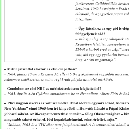
játékszerem. Celldömölkön kezdtem
kerültem. 1962 húsvétján a Fradi 
ellenünk, de az egyetlen pápai gól
játszottam.
– Úgy látszik ez az egy gól is el
felfigyeljenek rád?
– Valószínűleg. Két próbajáték ut
Kezdetben felváltva szerepeltem, ho
Ebből a korból ered az „Api” bece
volt, aki egy-egy gyakorlat bemut
öreg, az Api megmutatja”.
– Mikor játszottál először az első csapatban?
– 1964. június 20-án a Kremser AC elleni 6:0-s győzelemmel végződött meccsen
számomra emlékezetes, ez volt a régi Fradi-pályán az utolsó mérkőzés.
– Gondolom az első NB I-es mérkőzésedet sem felejtetted el?
– 1965. április 4-én Győrben mutatkoztam be az élvonalban, Albert Flóri és Rák
– 1965 nagyon sikeres év volt számodra. Most idézem egykori edződ, Mészáros
New Yorkban” című 1965-ben írt könyvéből: „Horváth László a Pápai Kinizsib
jobbszélsőként. Az ifi-csapat nemzetközi tornáin – főleg Olaszországban – b
magasabb szintet érhet el. Idei kupaküzdelmeink sokat érleltek rajta.”
– Valóban, 1965-öt a VVK-siker tette felejthetetlenné. A Juventus elleni döntő, 