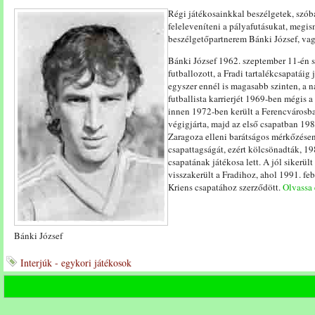
Régi játékosainkkal beszélgetek, sz
feleleveníteni a pályafutásukat, megis
beszélgetőpartnerem Bánki József, va
Bánki József 1962. szeptember 11-én s
futballozott, a Fradi tartalékcsapatáig 
egyszer ennél is magasabb szinten, a 
futballista karrierjét 1969-ben mégis 
innen 1972-ben került a Ferencvárosba.
végigjárta, majd az első csapatban 19
Zaragoza elleni barátságos mérkőzésen
csapattagságát, ezért kölcsönadták, 
csapatának játékosa lett. A jól sikerül
visszakerült a Fradihoz, ahol 1991. fe
Kriens csapatához szerződött.
Olvassa e
Bánki József
Interjúk - egykori játékosok