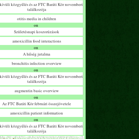
ívüli közgyűlés és az FTC Baráti Kör novemberi
találkozója
otitis media in children
on
Születésnapi koszorúzások
amoxicillin food interactions
on
A hűség jutalma
bronchitis infection overview
on
ívüli közgyűlés és az FTC Baráti Kör novemberi
találkozója
augmentin basic overview
on
Az FTC Baráti Kör februári összejövetele
amoxicillin patient information
on
ívüli közgyűlés és az FTC Baráti Kör novemberi
találkozója