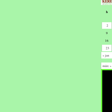
KERE
h
2
9
16
23
« jan
márc »