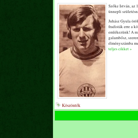
Szőke István, az 
ünnepli születésn
Juhász Gyula örö
fradisták erre a 
emlékezünk! A mi
galambősz, szere
élményszámba ment
teljes cikket »
Köszöntők