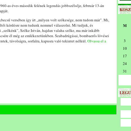
1960-as éves második felének legendás jobbszélsője, február 13-án
KOS
apját.
kbecsű versében így írt „milyen volt szőkesége, nem tudom már”. Mi,
költői kérdésre nem tudunk nemmel válaszolni. Mi tudjuk, és
M
 „szőkénk”, Szőke István, hajdan valaha szőke, ma már inkább
ncsére él még az emlékezetünkben. Szabadrúgásai, bombaerős lövései
3
ek, távolságra, sorfalra, kapusra való tekintet nélkül.
Olvassa el a
10
17
24
31
LEGU