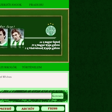
SZERZŐI JOGOK
FRADI.HU
SZURKOLÓK
TÖRTÉNELEM
 éves
0 éves