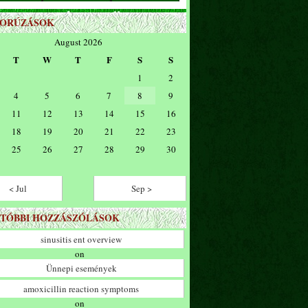
ZORÚZÁSOK
August 2026
T
W
T
F
S
S
1
2
4
5
6
7
8
9
11
12
13
14
15
16
18
19
20
21
22
23
25
26
27
28
29
30
< Jul
Sep >
TÓBBI HOZZÁSZÓLÁSOK
sinusitis ent overview
on
Ünnepi események
amoxicillin reaction symptoms
on