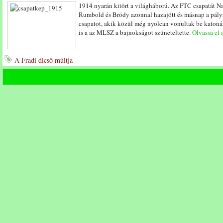
1914 nyarán kitört a világháború. Az FTC csapatát N
Rumbold és Bródy azonnal hazajött és másnap a pál
csapatot, akik közül még nyolcan vonultak be katonán
is a az MLSZ a bajnokságot szüneteltette.
Olvassa el a
A Fradi dicső múltja