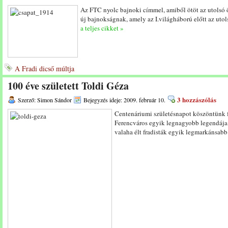
Az FTC nyolc bajnoki címmel, amiből ötöt az utolsó ö
új bajnokságnak, amely az I.világháború előtt az utol
a teljes cikket »
A Fradi dicső múltja
100 éve született Toldi Géza
3 hozzászólás
Szerző: Simon Sándor
Bejegyzés ideje: 2009. február 10.
Centenáriumi születésnapot köszöntünk fe
Ferencváros egyik legnagyobb legendája,
valaha élt fradisták egyik legmarkánsab