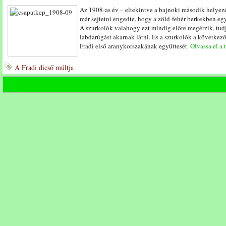
Az 1908-as év – eltekintve a bajnoki második helyezés
már sejtetni engedte, hogy a zöld-fehér berkekben eg
A szurkolók valahogy ezt mindig előre megérzik, tudj
labdarúgást akarnak látni. És a szurkolók a következ
Fradi első aranykorszakának együttesét.
Olvassa el a 
A Fradi dicső múltja