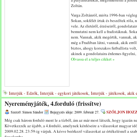
a pályafutásukat, megismertetni a jelen
Zoltán.
Varga Zoltánról, mióta 1996-ban végleg
Sokan, sokfélét írtak és beszéltek róla, 
vele. Az életéről, érzéseiről, gondolatai
bemutatni nem kell a fradistáknak. Soka
nem. Vannak, akik megértik, vannak, a
még a Fradiban látni, vannak, akik errő
biztos, ahogy korszakos futballista vol
akinek a gondolataira érdemes figyelni,
Olvassa el a teljes cikket »
Interjúk - Edzők
,
Interjúk - egykori játékosok
,
Interjúk - játékosok, akik 
Nyereményjáték, 4.forduló (frissítve)
SZÓLJON HOZ
Szerző: Simon Sándor
Bejegyzés ideje: 2009. február 27.
Még csak három forduló ment le a tízből, ám az már most látszik, hogy igazán
Következzék az újabb, a 4.forduló, amelynek kérdéseire a válaszokat magyar idő
2009.02.28. 23:59-ig várjuk. A késve beérkező válaszokat az értékelésnél a sza
figyelembe.