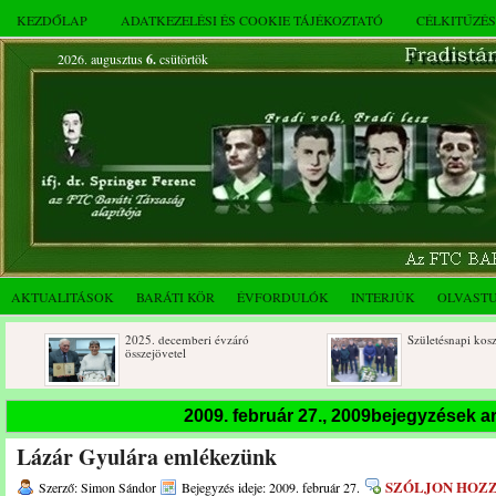
KEZDŐLAP
ADATKEZELÉSI ÉS COOKIE TÁJÉKOZTATÓ
CÉLKITŰZÉ
2026. augusztus
6.
csütörtök
AKTUALITÁSOK
BARÁTI KÖR
ÉVFORDULÓK
INTERJÚK
OLVAST
2025. decemberi évzáró
Születésnapi koszorúzások
összejövetel
2009. február 27., 2009bejegyzések 
Lázár Gyulára emlékezünk
SZÓLJON HOZ
Szerző: Simon Sándor
Bejegyzés ideje: 2009. február 27.