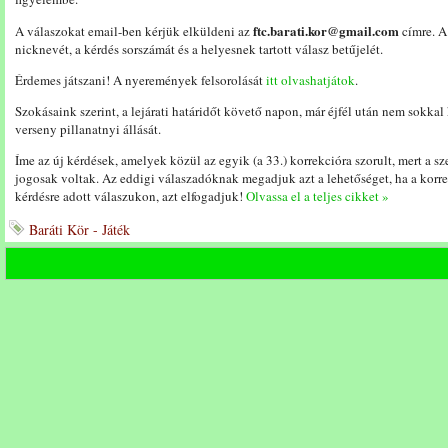
ftc.barati.kor@gmail.com
A válaszokat email-ben kérjük elküldeni az
címre. A
nicknevét, a kérdés sorszámát és a helyesnek tartott válasz betűjelét.
Érdemes játszani! A nyeremények felsorolását
itt olvashatjátok
.
Szokásaink szerint, a lejárati határidőt követő napon, már éjfél után nem sokkal
verseny pillanatnyi állását.
Íme az új kérdések, amelyek közül az egyik (a 33.) korrekcióra szorult, mert a 
jogosak voltak. Az eddigi válaszadóknak megadjuk azt a lehetőséget, ha a korr
kérdésre adott válaszukon, azt elfogadjuk!
Olvassa el a teljes cikket »
Baráti Kör - Játék