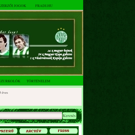
SZERZŐI JOGOK
FRADI.HU
SZURKOLÓK
TÖRTÉNELEM
s
es