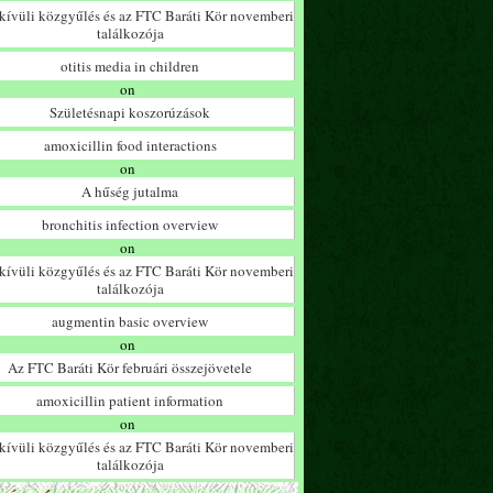
ívüli közgyűlés és az FTC Baráti Kör novemberi
találkozója
otitis media in children
on
Születésnapi koszorúzások
amoxicillin food interactions
on
A hűség jutalma
bronchitis infection overview
on
ívüli közgyűlés és az FTC Baráti Kör novemberi
találkozója
augmentin basic overview
on
Az FTC Baráti Kör februári összejövetele
amoxicillin patient information
on
ívüli közgyűlés és az FTC Baráti Kör novemberi
találkozója