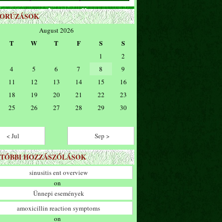
ZORÚZÁSOK
August 2026
T
W
T
F
S
S
1
2
4
5
6
7
8
9
11
12
13
14
15
16
18
19
20
21
22
23
25
26
27
28
29
30
< Jul
Sep >
TÓBBI HOZZÁSZÓLÁSOK
sinusitis ent overview
on
Ünnepi események
amoxicillin reaction symptoms
on