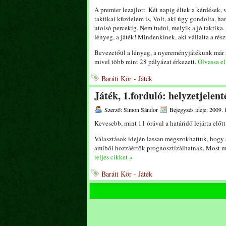
A premier lezajlott. Két napig éltek a kérdések,
taktikai küzdelem is. Volt, aki úgy gondolta, ham
utolsó percekig. Nem tudni, melyik a jó taktika
lényeg, a játék! Mindenkinek, aki vállalta a rés
Bevezetőül a lényeg, a nyereményjátékunk már a
mivel több mint 28 pályázat érkezett.
Olvassa el
Baráti Kör - Játék
Játék, 1.forduló: helyzetjelent
Szerző: Simon Sándor
Bejegyzés ideje: 2009. 
Kevesebb, mint 11 órával a határidő lejárta előtt
Választások idején lassan megszokhattuk, hogy 
amiből hozzáértők prognosztizálhatnak. Most m
teljes cikket »
Baráti Kör - Játék