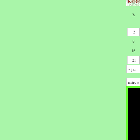
KERE
h
2
9
16
23
« jan
márc »