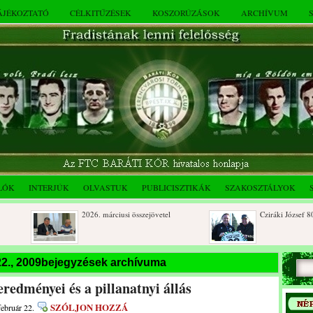
TÁJÉKOZTATÓ
CÉLKITŰZÉSEK
KOSZORÚZÁSOK
ARCHÍVUM
LÓK
INTERJÚK
OLVASTUK
PUBLICISZTIKÁK
SZAKOSZTÁLYOK
2026. márciusi összejövetel
Cziráki József 80 éve
Rendkívüli közgyűlés és a 2025.
Dálnoki József 90 év
 22., 2009bejegyzések archívuma
novemberi összejövetel
redményei és a pillanatnyi állás
SZÓLJON HOZZÁ
február 22.