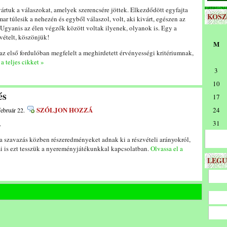
 vártuk a válaszokat, amelyek szerencsére jöttek. Elkezdődött egyfajta
KOS
ar túlesik a nehezén és egyből válaszol, volt, aki kivárt, egészen az
. Ugyanis az élen végzők között voltak ilyenek, olyanok is. Egy a
zvételt, köszönjük!
M
z első fordulóban megfelelt a meghirdetett érvényességi kritériumnak,
 a teljes cikket »
3
10
és
17
SZÓLJON HOZZÁ
24
február 22.
31
.
a szavazás közben részeredményeket adnak ki a részvételi arányokról,
i is ezt tesszük a nyereményjátékunkkal kapcsolatban.
Olvassa el a
LEGU