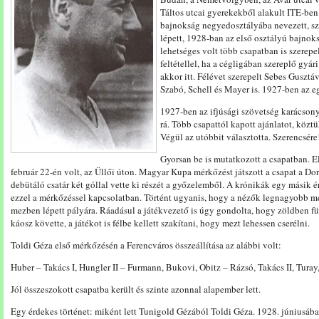
Táltos utcai gyerekekből alakult ITE-ben j
bajnokság negyedosztályába nevezett, s
lépett, 1928-ban az első osztályú bajno
lehetséges volt több csapatban is szerepe
feltétellel, ha a cégligában szereplő gyári
akkor itt. Félévet szerepelt Sebes Gusztáv
Szabó, Schell és Mayer is. 1927-ben az e
1927-ben az ifjúsági szövetség karácsony
rá. Több csapattól kapott ajánlatot, köz
Végül az utóbbit választotta. Szerencsére
Gyorsan be is mutatkozott a csapatban. 
február 22-én volt, az Üllői úton. Magyar Kupa mérkőzést játszott a csapat a Dor
debütáló csatár két góllal vette ki részét a győzelemből. A krónikák egy másik é
ezzel a mérkőzéssel kapcsolatban. Történt ugyanis, hogy a nézők legnagyobb me
mezben lépett pályára. Ráadásul a játékvezető is úgy gondolta, hogy zöldben füt
káosz követte, a játékot is félbe kellett szakítani, hogy mezt lehessen cserélni.
Toldi Géza első mérkőzésén a Ferencváros összeállítása az alábbi volt:
Huber – Takács I, Hungler II – Furmann, Bukovi, Obitz – Rázsó, Takács II, Turay
Jól összeszokott csapatba került és szinte azonnal alapember lett.
Egy érdekes történet: miként lett Tunigold Gézából Toldi Géza. 1928. júniusában 