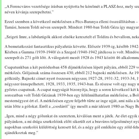
„A Ferencváros vezetősége írásban nyújtotta be kérelmét a PLASZ-hoz, mely szer
néven kívánja szerepeltetni.”
Ezzel szemben a következő mérkőzésen a Pécs-Baranya elleni összeállításban –
Tamási, henem Toldi néven szerepelt. Mindezt 1980-ban Toldi Géza így magya
„Szigeti Imre, a labdarúgók akkori elnöke keresztelt el Toldira és bevallom, neke
A bemutatkozást fantasztikus pályafutás követte. Először 1939-ig, később 1942-
Közben a Gamma /1939-1940/ és a Szeged /1940-1942 játékosa is volt. Mindös
szerepelt és 271 gólt lőtt. A válogatott mezét 1928 és 1943 között 46 alkalomma
Csapatunkban a két periódusban 458 díjmérkőzésen lépett pályára, ebből 229 v
mérkőzés. Góljainak száma összesen 430, ebből 212 bajnoki mérkőzésen. Az 193
gólkirály. Bajnoki címet nyert összesen négyszer, 1927-28, 1931-32, 1933-34
négyszer ünnepelhetett, 1928, 1933, 1935, 1943-ban. És részese volt egy nagy 
győztes csapatnak. A csapat nagyságát bizonyítja, hogy a soron következő két ki
sorozatban volt Toldi Gézának 1939-ben egy felülmúlhatatlan mérkőzése, a Bol
mesternégyest ért el. A mérkőzésen egyre feljebb tűrte az inge ujját, ami nála a 
után lőtte a gólokat. Erről a „csodáról” így mesélt a már idézett 1980-as Nagy B
„Igen, mind a négy gólunkat én szereztem, kiválóan ment a játék. Az élet egyik
pályánkon, a mi drága szurkolóink előtt sikerült ezt a bravúros teljesítményt 
napokban szurkolói küldöttség keresett fel, és a négy gól emlékére egy zöld-feh
ajándékoztak meg.”