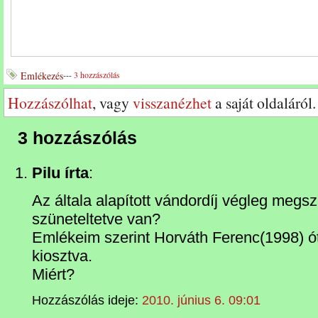
Emlékezés
---
3 hozzászólás
Hozzászólhat
, vagy
visszanézhet
a saját oldaláról.
3 hozzászólás
Pilu írta
:
Az általa alapított vándordíj végleg megs
szüneteltetve van?
Emlékeim szerint Horváth Ferenc(1998) ót
kiosztva.
Miért?
Hozzászólás ideje:
2010. június 6. 09:01