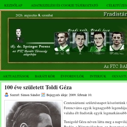
KEZDŐLAP
ADATKEZELÉSI ÉS COOKIE TÁJÉKOZTATÓ
CÉLKITŰZÉ
2026. augusztus
8.
szombat
AKTUALITÁSOK
BARÁTI KÖR
ÉVFORDULÓK
INTERJÚK
OLVAST
100 éve született Toldi Géza
Szerző: Simon Sándor
Bejegyzés ideje: 2009. február 10.
Centenáriumi születésnapot köszöntünk fe
Ferencváros egyik legnagyobb legendája,
valaha élt fradisták egyik legmarkánsabb
Tunigold Géza néven látta meg a napvilá
Budán, a Németvölgyben, az Avar utcai va