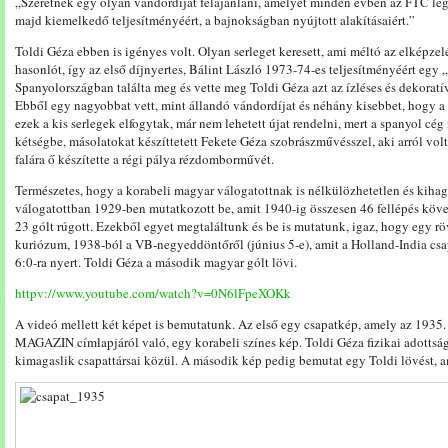
„Szeretnék egy olyan vándordíjat felajánlani, amelyet minden évben az FTC le
majd kiemelkedő teljesítményéért, a bajnokságban nyújtott alakításaiért.”
Toldi Géza ebben is igényes volt. Olyan serleget keresett, ami méltó az elképzel
hasonlót, így az első díjnyertes, Bálint László 1973-74-es teljesítményéért egy
Spanyolországban találta meg és vette meg Toldi Géza azt az ízléses és dekoratív 
Ebből egy nagyobbat vett, mint állandó vándordíjat és néhány kisebbet, hogy a
ezek a kis serlegek elfogytak, már nem lehetett újat rendelni, mert a spanyol cé
kétségbe, másolatokat készíttetett Fekete Géza szobrászművésszel, aki arról vo
falára ő készítette a régi pálya rézdomborművét.
Természetes, hogy a korabeli magyar válogatottnak is nélkülözhetetlen és kihag
válogatottban 1929-ben mutatkozott be, amit 1940-ig összesen 46 fellépés köv
23 gólt rúgott. Ezekből egyet megtaláltunk és be is mutatunk, igaz, hogy egy rövi
kuriózum, 1938-ból a VB-negyeddöntőről (június 5-e), amit a Holland-India csap
6:0-ra nyert. Toldi Géza a második magyar gólt lövi.
httpv://www.youtube.com/watch?v=0N6lFpeXOKk
A videó mellett két képet is bemutatunk. Az első egy csapatkép, amely az 193
MAGAZIN címlapjáról való, egy korabeli színes kép. Toldi Géza fizikai adottság
kimagaslik csapattársai közül. A második kép pedig bemutat egy Toldi lövést, a