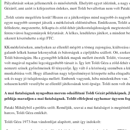
Pályafutását sokan jellemezték és minősítették. Ehelyütt egyet idézünk, a nagy 
Gézáról, ami azért is kifejezetten érdekes, mert Toldi bevallottan nem volt Pata
„Toldi szinte megelőzte korát! Hiszen ez a játékostípus mind nagyobb és nagyob
egyre nagyobb szerepet játszik a mérkőzések eldöntésében. Emlékszem, Toldit 
felfedezte, megszerette, felkapta és zöld-fehér játékostulajdonságok megtestesítőj
ferencvárosi hagyományok folytatását. A lelkes, lendületes játékot, a mindent 
sikereit köszönhette a régi FTC.
KK-mérkőzéseken, amelyeken az ellenfél mögött a tömeg zajongása, kiáltozása m
galamb lelkek hamar lekonyultak és bátorságuk a cipőjükba szállott. Ott, ezek
Toldi bátorságára. Ha a gyengébb lelkűek maguk mellett érezték Toldit, vissza
volt magával ragadni legcsüggedtebb társait is. Így lett Toldi Géza a zöld-fehér
nemzeti színek győzelmeinek fő tényezője. Így vált ő a közönség szemében a kü
munkabírása volt. Hogy állandóan nagy teljesítményei közepette néha elragadta
sok és nagy jó tulajdonsága mellett. Emberek vagyunk, hiba mindenkiben van.
sohasem került veszélybe az ellenfél játékosának testi épsége. Toldi nem volt 
A mai fiatalságnak nyugodtan merem odaállítani Toldi Gézát példaképnek. Já
példája maradjon a mai fiatalságnak. Toldit elfelejteni egyhamar úgysem fog
Pataki Mihályból a próféta szólt. Reméljük, szavai a mai fiatalságot is megérint
harcos, Toldi Géza emlékét.
Toldi Géza 1973-ban vándordíjat alapított, amit így indokolt: