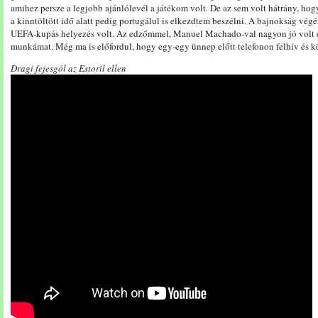
amihez persze a legjobb ajánlólevél a játékom volt. De az sem volt hátrány, hog
a kinntöltött idő alatt pedig portugálul is elkezdtem beszélni. A bajnokság vé
UEFA-kupás helyezés volt. Az edzőmmel, Manuel Machado-val nagyon jó volt egy
munkámat. Még ma is előfordul, hogy egy-egy ünnep előtt telefonon felhív és kös
Dragi fejesgól az Estoril ellen