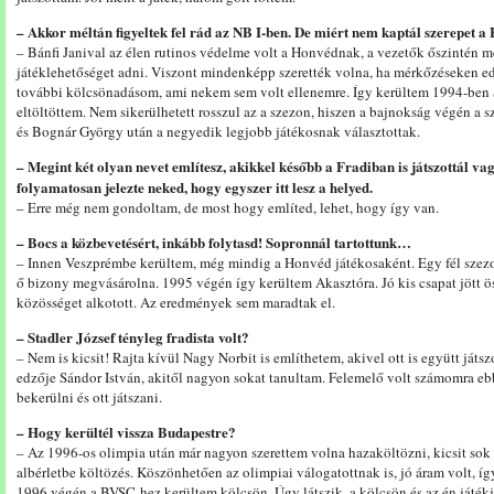
– Akkor méltán figyeltek fel rád az NB I-ben. De miért nem kaptál szerepet 
– Bánfi Janival az élen rutinos védelme volt a Honvédnak, a vezetők őszintén
játéklehetőséget adni. Viszont mindenképp szerették volna, ha mérkőzéseken ed
további kölcsönadásom, ami nekem sem volt ellenemre. Így kerültem 1994-ben S
eltöltöttem. Nem sikerülhetett rosszul az a szezon, hiszen a bajnokság végén a sz
és Bognár György után a negyedik legjobb játékosnak választottak.
– Megint két olyan nevet említesz, akikkel később a Fradiban is játszottál vag
folyamatosan jelezte neked, hogy egyszer itt lesz a helyed.
– Erre még nem gondoltam, de most hogy említed, lehet, hogy így van.
– Bocs a közbevetésért, inkább folytasd! Sopronnál tartottunk…
– Innen Veszprémbe kerültem, még mindig a Honvéd játékosaként. Egy fél szezon
ő bizony megvásárolna. 1995 végén így kerültem Akasztóra. Jó kis csapat jött ös
közösséget alkotott. Az eredmények sem maradtak el.
– Stadler József tényleg fradista volt?
– Nem is kicsit! Rajta kívül Nagy Norbit is említhetem, akivel ott is együtt játs
edzője Sándor István, akitől nagyon sokat tanultam. Felemelő volt számomra eb
bekerülni és ott játszani.
– Hogy kerültél vissza Budapestre?
– Az 1996-os olimpia után már nagyon szerettem volna hazaköltözni, kicsit sok l
albérletbe költözés. Köszönhetően az olimpiai válogatottnak is, jó áram volt, í
1996 végén a BVSC-hez kerültem kölcsön. Úgy látszik, a kölcsön és az én játék