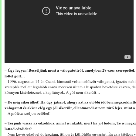
– Úgy legyen! Beszéljünk most a válogatottról, amelyben 28-szor szerepeltél.
lőttél gólt…
– 1996. augusztus 14-én Csank Jánosnál voltam először válogatott, igazán stabil
szereplés mellett legalább ennyi meccsen ültem a kispadon bevetésre készen, de
könnyen kísérleteznek a kapitányok. A gól nem sikerült…
– De még sikerülhet! Ha úgy játszol, ahogy azt az utóbbi időben megszokhattu
válogatott és akkor elég egy jól sikerült, ellentmondást nem tűrő fejes, mint
– A próféta szóljon belőled!
– Térjünk vissza az edzőkhöz, annál is inkább, mert ha jól tudom, Te is megs
láttad edzőidet?
– Nem kevés edzővel dolgoztam, itthon és külföldön egyaránt. Én az a játékos