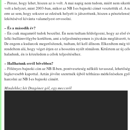
– Persze, hogy lehet, hiszen az is volt. A mai napig nem tudom, miért nem sikerü
volt a helyzet, mint 2003-ban, mikor az NB I-es bajnoki címet vesztettük el. A 
erre az sem, hogy sokszor az edzések helyett is játszottunk, hiszen a pénztelens
lekötésével kívánta valamelyest orvosolni.
– És a második év?
– Én csak magamról tudok beszélni. Én nem tudtam feldolgozni, hogy az első é
lelki hullámvölgybe kerültem, ami a teljesítményemen is jócskán meglátszott, 
De engem a kudarcok megerősítenek, tudtam, fel kell állnom. Elkezdtem még t
rendeltem alá, hogy véget érjen ez a hosszúra nyúlt rémálom. Kitűztem az új célo
haladunk, én is közeledem a célok teljesítéséhez.
– Hallhatunk erről bővebben?
– Fölényes bajnoki cím az NB II-ben, pontveszteség nélküli tavasszal, lehetőség 
legkevesebb kapottal. Aztán jövőre szeretnék újból teltházas mérkőzéseken győ
harcolni az NB I-es bajnoki címért.
Mindehhez két Dragóner gól, egy meccsről