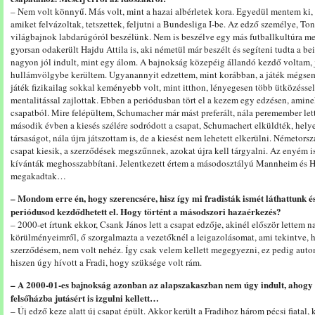
– Nem volt könnyű. Más volt, mint a hazai albérletek kora. Egyedül mentem ki,
amiket felvázoltak, tetszettek, feljutni a Bundesliga I-be. Az edző személye, To
világbajnok labdarúgóról beszélünk. Nem is beszélve egy más futballkultúra m
gyorsan odakerült Hajdu Attila is, aki németül már beszélt és segíteni tudta a be
nagyon jól indult, mint egy álom. A bajnokság közepéig állandó kezdő voltam, j
hullámvölgybe kerültem. Ugyanannyit edzettem, mint korábban, a játék mégsem
játék fizikailag sokkal keményebb volt, mint itthon, lényegesen több ütközésse
mentalitással zajlottak. Ebben a periódusban tört el a kezem egy edzésen, ami
csapatból. Mire felépültem, Schumacher már mást preferált, nála peremember lette
második évben a kiesés szélére sodródott a csapat, Schumachert elküldték, helye
társaságot, nála újra játszottam is, de a kiesést nem lehetett elkerülni. Németor
csapat kiesik, a szerződések megszűnnek, azokat újra kell tárgyalni. Az enyém 
kívánták meghosszabbítani. Jelentkezett értem a másodosztályú Mannheim és H
megakadtak…
– Mondom erre én, hogy szerencsére, hisz így mi fradisták ismét láthattunk 
periódusod kezdődhetett el. Hogy történt a másodszori hazaérkezés?
– 2000-et írtunk ekkor, Csank János lett a csapat edzője, akinél először lettem 
körülményeimről, ő szorgalmazta a vezetőknél a leigazolásomat, ami tekintve, 
szerződésem, nem volt nehéz. Így csak velem kellett megegyezni, ez pedig automa
hiszen úgy hívott a Fradi, hogy szüksége volt rám.
– A 2000-01-es bajnokság azonban az alapszakaszban nem úgy indult, ahogy
felsőházba jutásért is izgulni kellett…
– Új edző keze alatt új csapat épült. Akkor került a Fradihoz három pécsi fiatal