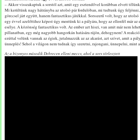
– Akkor visszakaptuk a sorstól azt, amit egy esztendővel korábban elvett tőlün
Mi kerültünk nagy hátrányba az utolsó pár fordulóban, mi tudtunk úgy feljönni
görccsel járt együtt, hanem fantasztikus játékkal. Sorsszerű volt, hogy az utols
egy évvel azelőttihez képest úgy mentünk ki a pályára, hogy az ellenfél már az
esélye. A közönség fantasztikus volt. Az ember azt hiszi, van amit már nem lehe
pillanatban, egy még nagyobb hangorkán hatására rájön, dehogynem! A reakciók
ezúttal velünk vannak az égiek, jutalmazzák az az akarást, azt szívet, amit a pály
ünneplés! Sehol a világon nem tudnak így szeretni, rajongani, ünnepelni, mint a
Az a bizonyos második Debrecen elleni meccs, ahol a sors törlesztett