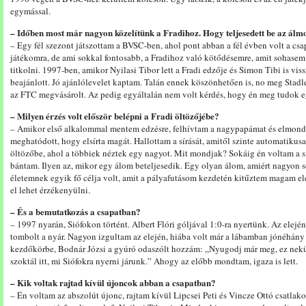
egymással.
– Időben most már nagyon közelítünk a Fradihoz. Hogy teljesedett be az álm
– Egy fél szezont játszottam a BVSC-ben, ahol pont abban a fél évben volt a csap
játékomra, de ami sokkal fontosabb, a Fradihoz való kötődésemre, amit sohasem t
titkolni. 1997-ben, amikor Nyilasi Tibor lett a Fradi edzője és Simon Tibi is vis
beajánlott. Jó ajánlólevelet kaptam. Talán ennek köszönhetően is, no meg Stadle
az FTC megvásárolt. Az pedig egyáltalán nem volt kérdés, hogy én meg tudok 
– Milyen érzés volt először belépni a Fradi öltözőjébe?
– Amikor első alkalommal mentem edzésre, felhívtam a nagypapámat és elmondta
meghatódott, hogy elsírta magát. Hallottam a sírását, amitől szinte automatikusa
öltözőbe, ahol a többiek néztek egy nagyot. Mit mondjak? Sokáig én voltam a s
bántam. Ilyen az, mikor egy álom beteljesedik. Egy olyan álom, amiért nagyon s
életemnek egyik fő célja volt, amit a pályafutásom kezdetén kitűztem magam elé
el lehet érzékenyülni.
– És a bemutatkozás a csapatban?
– 1997 nyarán, Siófokon történt. Albert Flóri góljával 1:0-ra nyertünk. Az elején 
tombolt a nyár. Nagyon izgultam az elején, hiába volt már a lábamban jónéhán
kezdőkörbe, Bodnár Józsi a gyúró odaszólt hozzám: „Nyugodj már meg, ez ne
szoktál itt, mi Siófokra nyerni járunk.” Ahogy az előbb mondtam, igaza is lett.
– Kik voltak rajtad kívül újoncok abban a csapatban?
– Én voltam az abszolút újonc, rajtam kívül Lipcsei Peti és Vincze Ottó csatlak