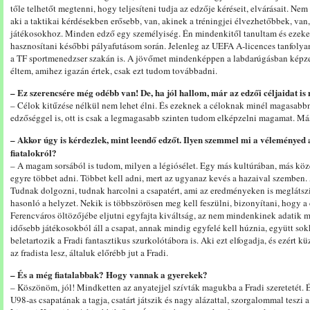
tőle telhetőt megtenni, hogy teljesíteni tudja az edzője kéréseit, elvárásait. Ne
aki a taktikai kérdésekben erősebb, van, akinek a tréningjei élvezhetőbbek, van,
játékosokhoz. Minden edző egy személyiség. Én mindenkitől tanultam és ezeke
hasznosítani későbbi pályafutásom során. Jelenleg az UEFA A-licences tanfolya
a TF sportmenedzser szakán is. A jövőmet mindenképpen a labdarúgásban képzel
éltem, amihez igazán értek, csak ezt tudom továbbadni.
– Ez szerencsére még odébb van! De, ha jól hallom, már az edzői céljaidat
– Célok kitűzése nélkül nem lehet élni. És ezeknek a céloknak minél magasabbn
edzőséggel is, ott is csak a legmagasabb szinten tudom elképzelni magamat. Más
– Akkor úgy is kérdezlek, mint leendő edzőt. Ilyen szemmel mi a véleményed a 
fiatalokról?
– A magam sorsából is tudom, milyen a légiósélet. Egy más kultúrában, más köz
egyre többet adni. Többet kell adni, mert az ugyanaz kevés a hazaival szemben.
Tudnak dolgozni, tudnak harcolni a csapatért, ami az eredményeken is meglátszi
hasonló a helyzet. Nekik is többszörösen meg kell feszülni, bizonyítani, hogy a 
Ferencváros öltözőjébe eljutni egyfajta kiváltság, az nem mindenkinek adatik meg
idősebb játékosokból áll a csapat, annak mindig egyfelé kell húznia, együtt s
beletartozik a Fradi fantasztikus szurkolótábora is. Aki ezt elfogadja, és ezért k
az fradista lesz, általuk előrébb jut a Fradi.
– És a még fiatalabbak? Hogy vannak a gyerekek?
– Köszönöm, jól! Mindketten az anyatejjel szívták magukba a Fradi szeretetét. És 
U98-as csapatának a tagja, csatárt játszik és nagy alázattal, szorgalommal teszi a