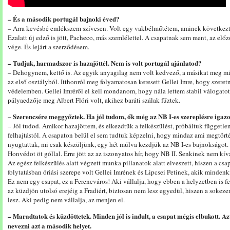
– És a második portugál bajnoki éved?
– Arra kevésbé emlékszem szívesen. Volt egy vakbélműtétem, aminek következt
Ezalatt új edző is jött, Pacheco, más szemlélettel. A csapatnak sem ment, az előz
vége. És lejárt a szerződésem.
– Tudjuk, harmadszor is hazajöttél. Nem is volt portugál ajánlatod?
– Dehogynem, kettő is. Az egyik anyagilag nem volt kedvező, a másikat meg mir
az első osztályból. Itthonról meg folyamatosan keresett Gellei Imre, hogy szere
védelemben. Gellei Imréről el kell mondanom, hogy nála lettem stabil válogatot
pályaedzője meg Albert Flóri volt, akihez baráti szálak fűztek.
– Szerencsére meggyőztek. Ha jól tudom, ők még az NB I-es szereplésre igaz
– Jól tudod. Amikor hazajöttem, és elkezdtük a felkészülést, próbáltuk függetle
felhajtástól. A csapaton belül el sem tudtuk képzelni, hogy mindaz ami megtört
nyugtattak, mi csak készüljünk, egy hét múlva kezdjük az NB I-es bajnokságot
Honvédot öt góllal. Erre jött az az iszonyatos hír, hogy NB II. Senkinek nem kív
Az egész felkészülés alatt végzett munka pillanatok alatt elveszett, hiszen a csap
folytatásban óriási szerepe volt Gellei Imrének és Lipcsei Petinek, akik mindenk
Ez nem egy csapat, ez a Ferencváros! Aki vállalja, hogy ebben a helyzetben is fe
az küzdjön utolsó erejéig a Fradiért, biztosan nem lesz egyedül, hiszen a sokeze
lesz. Aki pedig nem vállalja, az menjen el.
– Maradtatok és küzdöttetek. Minden jól is indult, a csapat mégis elbukott. 
nevezni azt a második helyet.