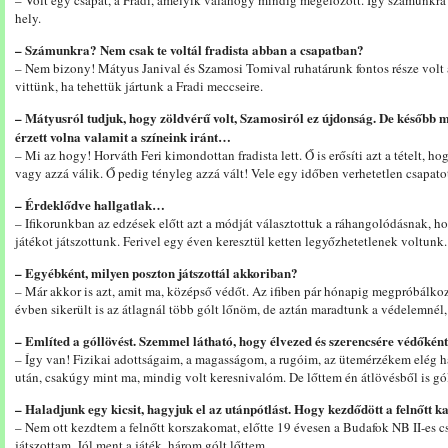
– Volt egy csapat, a Fradi, amelyik valahogy mindig megelőzött. Így számunkr
hely.
– Számunkra? Nem csak te voltál fradista abban a csapatban?
– Nem bizony! Mátyus Janival és Szamosi Tomival ruhatárunk fontos része volt 
vittünk, ha tehettük jártunk a Fradi meccseire.
– Mátyusról tudjuk, hogy zöldvérű volt, Szamosiról ez újdonság. De később m
érzett volna valamit a színeink iránt…
– Mi az hogy! Horváth Feri kimondottan fradista lett. Ő is erősíti azt a tételt, h
vagy azzá válik. Ő pedig tényleg azzá vált! Vele egy időben verhetetlen csapato
– Érdeklődve hallgatlak…
– Ifikorunkban az edzések előtt azt a módját választottuk a ráhangolódásnak, h
játékot játszottunk. Ferivel egy éven keresztül ketten legyőzhetetlenek voltunk
– Egyébként, milyen poszton játszottál akkoriban?
– Már akkor is azt, amit ma, középső védőt. Az ifiben pár hónapig megpróbálkoz
évben sikerült is az átlagnál több gólt lőnöm, de aztán maradtunk a védelemnél,
– Említed a góllövést. Szemmel látható, hogy élvezed és szerencsére védőkén
– Így van! Fizikai adottságaim, a magasságom, a rugóim, az ütemérzékem elég 
után, csakúgy mint ma, mindig volt keresnivalóm. De lőttem én átlövésből is gó
– Haladjunk egy kicsit, hagyjuk el az utánpótlást. Hogy kezdődött a felnőtt 
– Nem ott kezdtem a felnőtt korszakomat, előtte 19 évesen a Budafok NB II-es cs
játszottam. Jól ment a játék, három gólt lőttem.