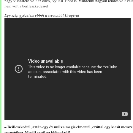
nagy visszatérő volt az edző, Nyilasi Tibor is. Mindenki nagyon rendes volt v
nem volt a beilleszkedéssel.
Egy szép győzelem ebből a szezonból Dragival
– Beilleszkedtél, aztán egy év múlva mégis elmentél, ezúttal egy kicsit mes
csapatához. Mesélj erről az időszakról!