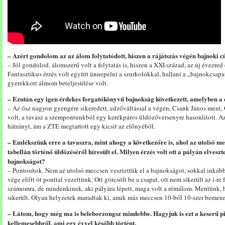
– Azért gondolom az az álom folytatódott, hiszen a rájátszás végén bajnoki c
– Jól gondolod, álomszerű volt a folytatás is, hiszen a XXI.század, az új évezred
Fantasztikus érzés volt együtt ünnepelni a szurkolókkal, hallani a „bajnokcsap
gyerekkori álmom beteljesülése volt.
– Ezután egy igen érdekes forgatókönyvű bajnokság következett, amelyben a
– Az ősz nagyon gyengére sikeredett, edzőváltással a végén, Csank János ment, 
volt, a tavasz a szempontunkból egy kerékpáros üldözőversenyre hasonlított. 
hátrányt, ám a ZTE megtartott egy kicsit az előnyéből.
– Emlékszünk erre a tavaszra, mint ahogy a következőre is, ahol az utolsó me
tabellán történő üldözéséről híresült el. Milyen érzés volt ott a pályán elves
bajnokságot?
– Pontosítok. Nem az utolsó meccsen vesztettük el a bajnokságot, sokkal inkább
vége előtt öt ponttal vezettünk. Ott görcsölt be a csapat, ott nem sikerült az i-re
számomra, de mindenkinek, aki pályára lépett, maga volt a rémálom. Mentünk,
sikerült. Olyan helyzetek maradtak ki, amik más meccsen 10-ből 10-szer bemen
– Látom, hogy még ma is beleborzongsz mindebbe. Hagyjuk is ezt a keserű pi
kellemesebbről, ami egy évvel később történt.