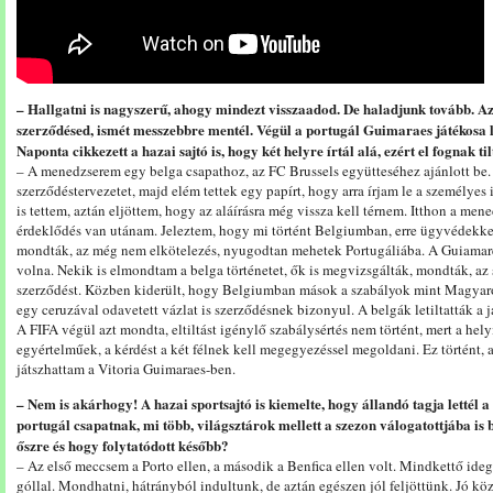
– Hallgatni is nagyszerű, ahogy mindezt visszaadod. De haladjunk tovább. Az
szerződésed, ismét messzebbre mentél. Végül a portugál Guimaraes játékosa l
Naponta cikkezett a hazai sajtó is, hogy két helyre írtál alá, ezért el fognak t
– A menedzserem egy belga csapathoz, az FC Brussels együtteséhez ajánlott be.
szerződéstervezetet, majd elém tettek egy papírt, hogy arra írjam le a személy
is tettem, aztán eljöttem, hogy az aláírásra még vissza kell térnem. Itthon a me
érdeklődés van utánam. Jeleztem, hogy mi történt Belgiumban, erre ügyvédek
mondták, az még nem elkötelezés, nyugodtan mehetek Portugáliába. A Guiamares
volna. Nekik is elmondtam a belga történetet, ők is megvizsgálták, mondták, az 
szerződést. Közben kiderült, hogy Belgiumban mások a szabályok mint Magyaro
egy ceruzával odavetett vázlat is szerződésnek bizonyul. A belgák letiltatták a j
A FIFA végül azt mondta, eltiltást igénylő szabálysértés nem történt, mert a he
egyértelműek, a kérdést a két félnek kell megegyezéssel megoldani. Ez történt, a
játszhattam a Vitoria Guimaraes-ben.
– Nem is akárhogy! A hazai sportsajtó is kiemelte, hogy állandó tagja lettél a
portugál csapatnak, mi több, világsztárok mellett a szezon válogatottjába is
őszre és hogy folytatódott később?
– Az első meccsem a Porto ellen, a második a Benfica ellen volt. Mindkettő ide
góllal. Mondhatni, hátrányból indultunk, de aztán egészen jól feljöttünk. Jó k