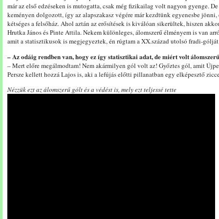
már az első edzéseken is mutogatta, csak még fizikailag volt nagyon gyenge. 
keményen dolgozott, így az alapszakasz végére már kezdtünk egyenesbe jönni, 
kétséges a felsőház. Ahol aztán az erősítések is kiválóan sikerültek, hiszen akko
Hrutka János és Pinte Attila. Nekem különleges, álomszerű élményem is van arró
amit a statisztikusok is megjegyeztek, én rúgtam a XX.század utolsó fradi-gólját
– Az odáig rendben van, hogy ez így statisztikai adat, de miért volt álomszer
– Mert előre megálmodtam! Nem akármilyen gól volt az! Győztes gól, amit Újpest
Persze kellett hozzá Lajos is, aki a lefújás előtti pillanatban egy elképesztő zicce
Nézzük ezt az álomszerű gólt és a védést is, mely ezt teljessé tette