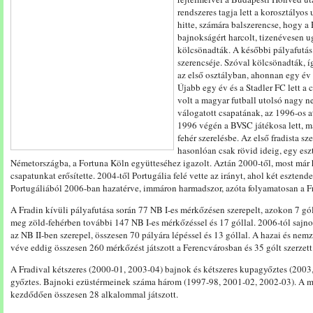
rendszeres tagja lett a korosztályos
hitte, számára balszerencse, hogy 
bajnokságért harcolt, tizenévesen u
kölcsönadták. A későbbi pályafutás 
szerencséje. Szóval kölcsönadták,
az első osztályban, ahonnan egy év
Újabb egy év és a Stadler FC lett a
volt a magyar futball utolsó nagy 
válogatott csapatának, az 1996-os a
1996 végén a BVSC játékosa lett, m
fehér szerelésbe. Az első fradista s
hasonlóan csak rövid ideig, egy eszt
Németországba, a Fortuna Köln együtteséhez igazolt. Aztán 2000-től, most már
csapatunkat erősítette. 2004-től Portugália felé vette az irányt, ahol két esztend
Portugáliából 2006-ban hazatérve, immáron harmadszor, azóta folyamatosan a Fra
A Fradin kívüli pályafutása során 77 NB I-es mérkőzésen szerepelt, azokon 7 gól
meg zöld-fehérben további 147 NB I-es mérkőzéssel és 17 góllal. 2006-tól sajno
az NB II-ben szerepel, összesen 70 pályára lépéssel és 13 góllal. A hazai és ne
véve eddig összesen 260 mérkőzést játszott a Ferencvárosban és 35 gólt szerzett
A Fradival kétszeres (2000-01, 2003-04) bajnok és kétszeres kupagyőztes (200
győztes. Bajnoki ezüstérmeinek száma három (1997-98, 2001-02, 2002-03). A m
kezdődően összesen 28 alkalommal játszott.