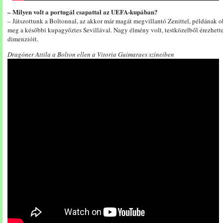
– Milyen volt a portugál csapattal az UEFA-kupában?
– Játszottunk a Boltonnal, az akkor már magát megvillantó Zenittel, példának ok
meg a későbbi kupagyőztes Sevillával. Nagy élmény volt, testközelből érezhet
dimenzióit.
Dragóner Attila a Bolton ellen a Vitoria Guimaraes színeiben