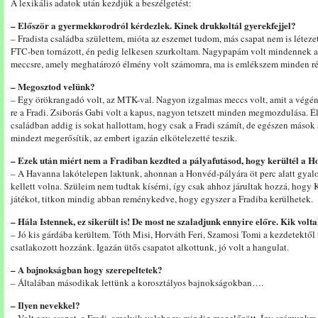
A lexikális adatok után kezdjük a beszélgetést:
– Először a gyermekkorodról kérdezlek. Kinek drukkoltál gyerekfejjel?
– Fradista családba születtem, mióta az eszemet tudom, más csapat nem is léte
FTC-ben tornázott, én pedig lelkesen szurkoltam. Nagypapám volt mindennek a m
meccsre, amely meghatározó élmény volt számomra, ma is emlékszem minden rés
– Megosztod velünk?
– Egy örökrangadó volt, az MTK-val. Nagyon izgalmas meccs volt, amit a végén
re a Fradi. Zsiborás Gabi volt a kapus, nagyon tetszett minden megmozdulása. É
családban addig is sokat hallottam, hogy csak a Fradi számít, de egészen máso
mindezt megerősítik, az embert igazán elkötelezetté teszik.
– Ezek után miért nem a Fradiban kezdted a pályafutásod, hogy kerültél a 
– A Havanna lakótelepen laktunk, ahonnan a Honvéd-pályára öt perc alatt gyalo
kellett volna. Szüleim nem tudtak kísérni, így csak ahhoz járultak hozzá, hogy K
játékot, titkon mindig abban reménykedve, hogy egyszer a Fradiba kerülhetek.
– Hála Istennek, ez sikerült is! De most ne szaladjunk ennyire előre. Kik volt
– Jó kis gárdába kerültem. Tóth Misi, Horváth Feri, Szamosi Tomi a kezdetektől 
csatlakozott hozzánk. Igazán ütős csapatot alkottunk, jó volt a hangulat.
– A bajnokságban hogy szerepeltetek?
– Általában másodikak lettünk a korosztályos bajnokságokban….
– Ilyen nevekkel?