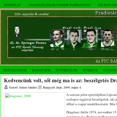
KEZDŐLAP
ADATKEZELÉSI ÉS COOKIE TÁJÉKOZTATÓ
CÉLKITŰZÉ
2026. augusztus
8.
szombat
AKTUALITÁSOK
BARÁTI KÖR
ÉVFORDULÓK
INTERJÚK
OLVAST
Kedvencünk volt, sőt még ma is az: beszélgetés Dr
Szerző: Simon Sándor
Bejegyzés ideje: 2009. május 4.
A sorozat jelen epizódjában Lipcsei
oszlopos tagjával beszélgetek, aki j
állhat a csapat rendelkezésére. Mai
Dragóner Attila 1974. november 15-
rejtelmeivel a Budapesti Honvéd ut