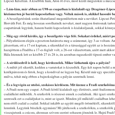
Lipcsei Krisztián. A kisebbik fiam, Áron öt éves, most kezdi megszokni a meccsek
– Lám-lám, már abban az U98-as csapatban is kialakult egy Dragóner-Lipcsei
közismerten jó baráti kapcsolatban vagy. Voltak mások is, akikkel hasonló b
– A beszélgetésünk során óhatatlanul megemlítettem már a nevüket. Lipcsei Peti 
Horváth Feri. És még hosszan sorolhatnék neveket, mert nagyon fontosnak tartom
csapattársak legyünk, hanem baráti kapcsolatok is kialakuljanak, sokkal könny
– Még egy rövid kérdés, így a beszélgetés vége felé. Sokakat érdekel, miért 
– Pályafutásom elején a posztom határozta meg a számomat, így 3-as voltam. Am
játszottam, ott a 17-est kaptam, a sikerekkel és a társasággal együtt az is hozz
hazajöttem a Fradiba a 17-es foglalt volt, a 26-ost választottam, azért mert akko
Hála Istennek lett ez később 27 és 28 is, én azonban ragaszkodó típusú ember v
– A sérülésedről is kell, hogy kérdezzelek. Mikor láthatunk újra a pályán?
– A műtét jól sikerült, kedden a varratokat is kiszedték. Egy-két napon belül a 
kerékpározom és futok, hogy a kondival ne legyen baj. Készül már egy speciális
múlva, tehát még ebben a bajnokságban a pályán szeretnék lenni.
– És a legvégén az utolsó, szokásos kérdésem. Mit üzensz a Fradi szurkolóin
– A Fradi nem egy csapat. A Fradi körül kialakult egy életérzés, amit fradizmus
családként működik. A szurkolók is részesei ennek a családnak. Aki igazi szurk
szeressék ezt a családjukat is, mint az igazit. Minden jól működő családban leh
nem ettől család a család. Sokkal inkább az együtt megélt örömöktől, sikerektől
lennünk. Legyünk büszkék egymásra! Mi játékosok a szurkolókra, a szurkolók p
visszajutunk a csúcsra, ahonnan szívem szerint sohasem jönnénk le. Hajrá Fradi!