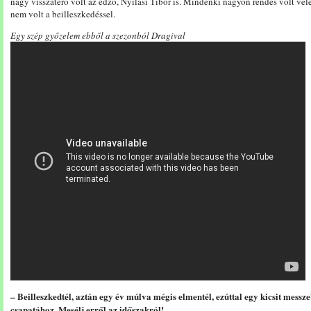
nagy visszatérő volt az edző, Nyilasi Tibor is. Mindenki nagyon rendes volt v
nem volt a beilleszkedéssel.
Egy szép győzelem ebből a szezonból Dragival
– Beilleszkedtél, aztán egy év múlva mégis elmentél, ezúttal egy kicsit mes
csapatához. Mesélj erről az időszakról!