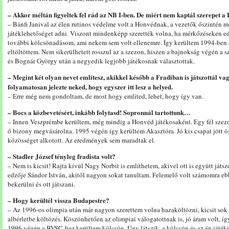
– Akkor méltán figyeltek fel rád az NB I-ben. De miért nem kaptál szerepet 
– Bánfi Janival az élen rutinos védelme volt a Honvédnak, a vezetők őszintén
játéklehetőséget adni. Viszont mindenképp szerették volna, ha mérkőzéseken ed
további kölcsönadásom, ami nekem sem volt ellenemre. Így kerültem 1994-ben S
eltöltöttem. Nem sikerülhetett rosszul az a szezon, hiszen a bajnokság végén a sz
és Bognár György után a negyedik legjobb játékosnak választottak.
– Megint két olyan nevet említesz, akikkel később a Fradiban is játszottál vag
folyamatosan jelezte neked, hogy egyszer itt lesz a helyed.
– Erre még nem gondoltam, de most hogy említed, lehet, hogy így van.
– Bocs a közbevetésért, inkább folytasd! Sopronnál tartottunk…
– Innen Veszprémbe kerültem, még mindig a Honvéd játékosaként. Egy fél szezon
ő bizony megvásárolna. 1995 végén így kerültem Akasztóra. Jó kis csapat jött ös
közösséget alkotott. Az eredmények sem maradtak el.
– Stadler József tényleg fradista volt?
– Nem is kicsit! Rajta kívül Nagy Norbit is említhetem, akivel ott is együtt játs
edzője Sándor István, akitől nagyon sokat tanultam. Felemelő volt számomra eb
bekerülni és ott játszani.
– Hogy kerültél vissza Budapestre?
– Az 1996-os olimpia után már nagyon szerettem volna hazaköltözni, kicsit sok l
albérletbe költözés. Köszönhetően az olimpiai válogatottnak is, jó áram volt, í
1996 végén a BVSC-hez kerültem kölcsön. Úgy látszik, a kölcsön és az én játék