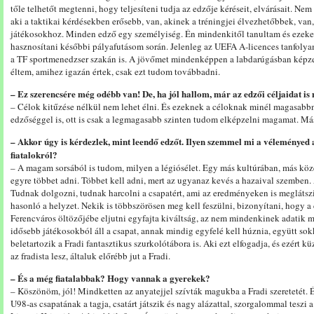
tőle telhetőt megtenni, hogy teljesíteni tudja az edzője kéréseit, elvárásait. Ne
aki a taktikai kérdésekben erősebb, van, akinek a tréningjei élvezhetőbbek, van,
játékosokhoz. Minden edző egy személyiség. Én mindenkitől tanultam és ezeke
hasznosítani későbbi pályafutásom során. Jelenleg az UEFA A-licences tanfolya
a TF sportmenedzser szakán is. A jövőmet mindenképpen a labdarúgásban képzel
éltem, amihez igazán értek, csak ezt tudom továbbadni.
– Ez szerencsére még odébb van! De, ha jól hallom, már az edzői céljaidat
– Célok kitűzése nélkül nem lehet élni. És ezeknek a céloknak minél magasabbn
edzőséggel is, ott is csak a legmagasabb szinten tudom elképzelni magamat. Más
– Akkor úgy is kérdezlek, mint leendő edzőt. Ilyen szemmel mi a véleményed a 
fiatalokról?
– A magam sorsából is tudom, milyen a légiósélet. Egy más kultúrában, más köz
egyre többet adni. Többet kell adni, mert az ugyanaz kevés a hazaival szemben.
Tudnak dolgozni, tudnak harcolni a csapatért, ami az eredményeken is meglátszi
hasonló a helyzet. Nekik is többszörösen meg kell feszülni, bizonyítani, hogy a 
Ferencváros öltözőjébe eljutni egyfajta kiváltság, az nem mindenkinek adatik meg
idősebb játékosokból áll a csapat, annak mindig egyfelé kell húznia, együtt s
beletartozik a Fradi fantasztikus szurkolótábora is. Aki ezt elfogadja, és ezért k
az fradista lesz, általuk előrébb jut a Fradi.
– És a még fiatalabbak? Hogy vannak a gyerekek?
– Köszönöm, jól! Mindketten az anyatejjel szívták magukba a Fradi szeretetét. És 
U98-as csapatának a tagja, csatárt játszik és nagy alázattal, szorgalommal teszi a