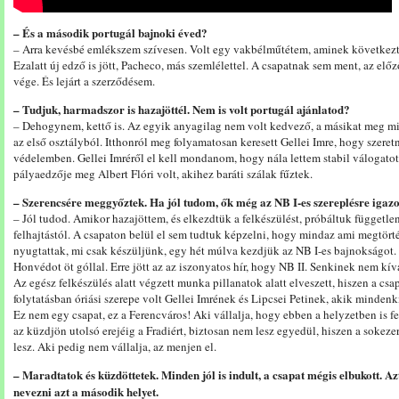
– És a második portugál bajnoki éved?
– Arra kevésbé emlékszem szívesen. Volt egy vakbélműtétem, aminek következt
Ezalatt új edző is jött, Pacheco, más szemlélettel. A csapatnak sem ment, az előz
vége. És lejárt a szerződésem.
– Tudjuk, harmadszor is hazajöttél. Nem is volt portugál ajánlatod?
– Dehogynem, kettő is. Az egyik anyagilag nem volt kedvező, a másikat meg mir
az első osztályból. Itthonról meg folyamatosan keresett Gellei Imre, hogy szere
védelemben. Gellei Imréről el kell mondanom, hogy nála lettem stabil válogatot
pályaedzője meg Albert Flóri volt, akihez baráti szálak fűztek.
– Szerencsére meggyőztek. Ha jól tudom, ők még az NB I-es szereplésre igaz
– Jól tudod. Amikor hazajöttem, és elkezdtük a felkészülést, próbáltuk függetle
felhajtástól. A csapaton belül el sem tudtuk képzelni, hogy mindaz ami megtört
nyugtattak, mi csak készüljünk, egy hét múlva kezdjük az NB I-es bajnokságot
Honvédot öt góllal. Erre jött az az iszonyatos hír, hogy NB II. Senkinek nem kív
Az egész felkészülés alatt végzett munka pillanatok alatt elveszett, hiszen a csap
folytatásban óriási szerepe volt Gellei Imrének és Lipcsei Petinek, akik mindenk
Ez nem egy csapat, ez a Ferencváros! Aki vállalja, hogy ebben a helyzetben is fe
az küzdjön utolsó erejéig a Fradiért, biztosan nem lesz egyedül, hiszen a sokeze
lesz. Aki pedig nem vállalja, az menjen el.
– Maradtatok és küzdöttetek. Minden jól is indult, a csapat mégis elbukott. 
nevezni azt a második helyet.