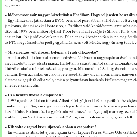
egymással.
– Időben most már nagyon közelítünk a Fradihoz. Hogy teljesedett be az álm
– Egy fél szezont játszottam a BVSC-ben, ahol pont abban a fél évben volt a csap
játékomra, de ami sokkal fontosabb, a Fradihoz való kötődésemre, amit sohasem t
titkolni. 1997-ben, amikor Nyilasi Tibor lett a Fradi edzője és Simon Tibi is vis
beajánlott. Jó ajánlólevelet kaptam. Talán ennek köszönhetően is, no meg Stadle
az FTC megvásárolt. Az pedig egyáltalán nem volt kérdés, hogy én meg tudok 
– Milyen érzés volt először belépni a Fradi öltözőjébe?
– Amikor első alkalommal mentem edzésre, felhívtam a nagypapámat és elmondta
meghatódott, hogy elsírta magát. Hallottam a sírását, amitől szinte automatikusa
öltözőbe, ahol a többiek néztek egy nagyot. Mit mondjak? Sokáig én voltam a s
bántam. Ilyen az, mikor egy álom beteljesedik. Egy olyan álom, amiért nagyon s
életemnek egyik fő célja volt, amit a pályafutásom kezdetén kitűztem magam elé
el lehet érzékenyülni.
– És a bemutatkozás a csapatban?
– 1997 nyarán, Siófokon történt. Albert Flóri góljával 1:0-ra nyertünk. Az elején 
tombolt a nyár. Nagyon izgultam az elején, hiába volt már a lábamban jónéhán
kezdőkörbe, Bodnár Józsi a gyúró odaszólt hozzám: „Nyugodj már meg, ez ne
szoktál itt, mi Siófokra nyerni járunk.” Ahogy az előbb mondtam, igaza is lett.
– Kik voltak rajtad kívül újoncok abban a csapatban?
– Én voltam az abszolút újonc, rajtam kívül Lipcsei Peti és Vincze Ottó csatlak