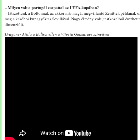
– Milyen volt a portugál csapattal az UEFA-kupában?
– Játszottunk a Boltonnal, az akkor már magát megvillantó Zenittel, példának ok
meg a későbbi kupagyőztes Sevillával. Nagy élmény volt, testközelből érezhet
dimenzióit.
Dragóner Attila a Bolton ellen a Vitoria Guimaraes színeiben