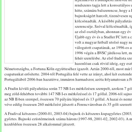
rendszeres tagja lett a korosztályos
hitte, számára balszerencse, hogy 
bajnokságért harcolt, tizenévesen u
kölcsönadták. A későbbi pályafutás 
szerencséje. Szóval kölcsönadták,
az első osztályban, ahonnan egy év
Újabb egy év és a Stadler FC lett a
volt a magyar futball utolsó nagy 
válogatott csapatának, az 1996-os a
1996 végén a BVSC játékosa lett, m
fehér szerelésbe. Az első fradista s
hasonlóan csak rövid ideig, egy eszt
Németországba, a Fortuna Köln együtteséhez igazolt. Aztán 2000-től, most már
csapatunkat erősítette. 2004-től Portugália felé vette az irányt, ahol két esztend
Portugáliából 2006-ban hazatérve, immáron harmadszor, azóta folyamatosan a Fra
A Fradin kívüli pályafutása során 77 NB I-es mérkőzésen szerepelt, azokon 7 gól
meg zöld-fehérben további 147 NB I-es mérkőzéssel és 17 góllal. 2006-tól sajno
az NB II-ben szerepel, összesen 70 pályára lépéssel és 13 góllal. A hazai és ne
véve eddig összesen 260 mérkőzést játszott a Ferencvárosban és 35 gólt szerzett
A Fradival kétszeres (2000-01, 2003-04) bajnok és kétszeres kupagyőztes (200
győztes. Bajnoki ezüstérmeinek száma három (1997-98, 2001-02, 2002-03). A m
kezdődően összesen 28 alkalommal játszott.