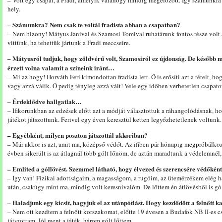
– Volt egy csapat, a Fradi, amelyik valahogy mindig megelőzött. Így számunkr
hely.
– Számunkra? Nem csak te voltál fradista abban a csapatban?
– Nem bizony! Mátyus Janival és Szamosi Tomival ruhatárunk fontos része volt 
vittünk, ha tehettük jártunk a Fradi meccseire.
– Mátyusról tudjuk, hogy zöldvérű volt, Szamosiról ez újdonság. De később m
érzett volna valamit a színeink iránt…
– Mi az hogy! Horváth Feri kimondottan fradista lett. Ő is erősíti azt a tételt, h
vagy azzá válik. Ő pedig tényleg azzá vált! Vele egy időben verhetetlen csapato
– Érdeklődve hallgatlak…
– Ifikorunkban az edzések előtt azt a módját választottuk a ráhangolódásnak, h
játékot játszottunk. Ferivel egy éven keresztül ketten legyőzhetetlenek voltunk
– Egyébként, milyen poszton játszottál akkoriban?
– Már akkor is azt, amit ma, középső védőt. Az ifiben pár hónapig megpróbálkoz
évben sikerült is az átlagnál több gólt lőnöm, de aztán maradtunk a védelemnél,
– Említed a góllövést. Szemmel látható, hogy élvezed és szerencsére védőkén
– Így van! Fizikai adottságaim, a magasságom, a rugóim, az ütemérzékem elég 
után, csakúgy mint ma, mindig volt keresnivalóm. De lőttem én átlövésből is gó
– Haladjunk egy kicsit, hagyjuk el az utánpótlást. Hogy kezdődött a felnőtt 
– Nem ott kezdtem a felnőtt korszakomat, előtte 19 évesen a Budafok NB II-es cs
játszottam. Jól ment a játék, három gólt lőttem.