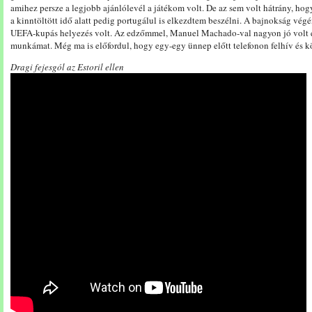
amihez persze a legjobb ajánlólevél a játékom volt. De az sem volt hátrány, hog
a kinntöltött idő alatt pedig portugálul is elkezdtem beszélni. A bajnokság vé
UEFA-kupás helyezés volt. Az edzőmmel, Manuel Machado-val nagyon jó volt egy
munkámat. Még ma is előfordul, hogy egy-egy ünnep előtt telefonon felhív és kös
Dragi fejesgól az Estoril ellen