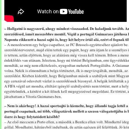
– Hallgatni is nagyszerű, ahogy mindezt visszaadod. De haladjunk tovább. Az
szerződésed, ismét messzebbre mentél. Végül a portugál Guimaraes játékosa l
Naponta cikkezett a hazai sajtó is, hogy két helyre írtál alá, ezért el fognak t
– A menedzserem egy belga csapathoz, az FC Brussels együtteséhez ajánlott be.
szerződéstervezetet, majd elém tettek egy papírt, hogy arra írjam le a személy
is tettem, aztán eljöttem, hogy az aláírásra még vissza kell térnem. Itthon a me
érdeklődés van utánam. Jeleztem, hogy mi történt Belgiumban, erre ügyvédek
mondták, az még nem elkötelezés, nyugodtan mehetek Portugáliába. A Guiamares
volna. Nekik is elmondtam a belga történetet, ők is megvizsgálták, mondták, az 
szerződést. Közben kiderült, hogy Belgiumban mások a szabályok mint Magyaro
egy ceruzával odavetett vázlat is szerződésnek bizonyul. A belgák letiltatták a j
A FIFA végül azt mondta, eltiltást igénylő szabálysértés nem történt, mert a he
egyértelműek, a kérdést a két félnek kell megegyezéssel megoldani. Ez történt, a
játszhattam a Vitoria Guimaraes-ben.
– Nem is akárhogy! A hazai sportsajtó is kiemelte, hogy állandó tagja lettél a
portugál csapatnak, mi több, világsztárok mellett a szezon válogatottjába is
őszre és hogy folytatódott később?
– Az első meccsem a Porto ellen, a második a Benfica ellen volt. Mindkettő ide
góllal. Mondhatni, hátrányból indultunk, de aztán egészen jól feljöttünk. Jó k