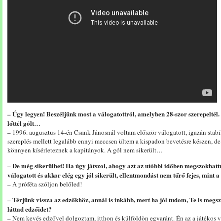
– Úgy legyen! Beszéljünk most a válogatottról, amelyben 28-szor szerepeltél.
lőttél gólt…
– 1996. augusztus 14-én Csank Jánosnál voltam először válogatott, igazán stabil
szereplés mellett legalább ennyi meccsen ültem a kispadon bevetésre készen, de
könnyen kísérleteznek a kapitányok. A gól nem sikerült…
– De még sikerülhet! Ha úgy játszol, ahogy azt az utóbbi időben megszokhattu
válogatott és akkor elég egy jól sikerült, ellentmondást nem tűrő fejes, mint
– A próféta szóljon belőled!
– Térjünk vissza az edzőkhöz, annál is inkább, mert ha jól tudom, Te is megs
láttad edzőidet?
– Nem kevés edzővel dolgoztam, itthon és külföldön egyaránt. Én az a játékos