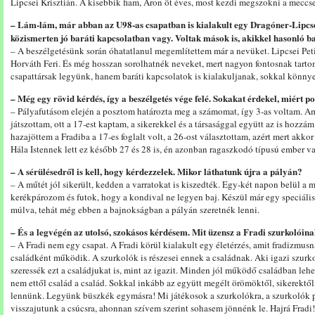
Lipcsei Krisztián. A kisebbik fiam, Áron öt éves, most kezdi megszokni a meccsek
– Lám-lám, már abban az U98-as csapatban is kialakult egy Dragóner-Lipcsei
közismerten jó baráti kapcsolatban vagy. Voltak mások is, akikkel hasonló b
– A beszélgetésünk során óhatatlanul megemlítettem már a nevüket. Lipcsei Peti 
Horváth Feri. És még hosszan sorolhatnék neveket, mert nagyon fontosnak tartom
csapattársak legyünk, hanem baráti kapcsolatok is kialakuljanak, sokkal könny
– Még egy rövid kérdés, így a beszélgetés vége felé. Sokakat érdekel, miért 
– Pályafutásom elején a posztom határozta meg a számomat, így 3-as voltam. Am
játszottam, ott a 17-est kaptam, a sikerekkel és a társasággal együtt az is hozz
hazajöttem a Fradiba a 17-es foglalt volt, a 26-ost választottam, azért mert akko
Hála Istennek lett ez később 27 és 28 is, én azonban ragaszkodó típusú ember v
– A sérülésedről is kell, hogy kérdezzelek. Mikor láthatunk újra a pályán?
– A műtét jól sikerült, kedden a varratokat is kiszedték. Egy-két napon belül a 
kerékpározom és futok, hogy a kondival ne legyen baj. Készül már egy speciális
múlva, tehát még ebben a bajnokságban a pályán szeretnék lenni.
– És a legvégén az utolsó, szokásos kérdésem. Mit üzensz a Fradi szurkolóin
– A Fradi nem egy csapat. A Fradi körül kialakult egy életérzés, amit fradizmus
családként működik. A szurkolók is részesei ennek a családnak. Aki igazi szurk
szeressék ezt a családjukat is, mint az igazit. Minden jól működő családban leh
nem ettől család a család. Sokkal inkább az együtt megélt örömöktől, sikerektől
lennünk. Legyünk büszkék egymásra! Mi játékosok a szurkolókra, a szurkolók p
visszajutunk a csúcsra, ahonnan szívem szerint sohasem jönnénk le. Hajrá Fradi!