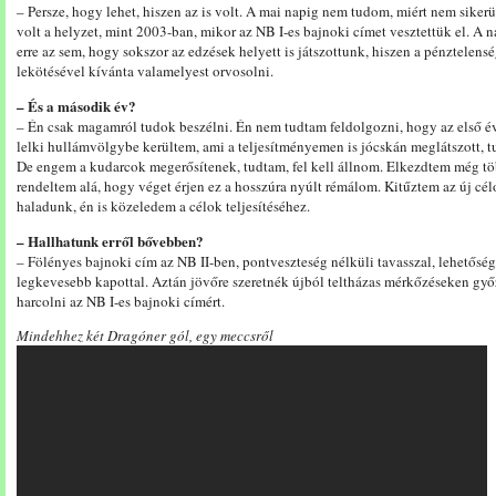
– Persze, hogy lehet, hiszen az is volt. A mai napig nem tudom, miért nem sikerü
volt a helyzet, mint 2003-ban, mikor az NB I-es bajnoki címet vesztettük el. A 
erre az sem, hogy sokszor az edzések helyett is játszottunk, hiszen a pénztelens
lekötésével kívánta valamelyest orvosolni.
– És a második év?
– Én csak magamról tudok beszélni. Én nem tudtam feldolgozni, hogy az első é
lelki hullámvölgybe kerültem, ami a teljesítményemen is jócskán meglátszott, 
De engem a kudarcok megerősítenek, tudtam, fel kell állnom. Elkezdtem még t
rendeltem alá, hogy véget érjen ez a hosszúra nyúlt rémálom. Kitűztem az új célo
haladunk, én is közeledem a célok teljesítéséhez.
– Hallhatunk erről bővebben?
– Fölényes bajnoki cím az NB II-ben, pontveszteség nélküli tavasszal, lehetőség 
legkevesebb kapottal. Aztán jövőre szeretnék újból teltházas mérkőzéseken győ
harcolni az NB I-es bajnoki címért.
Mindehhez két Dragóner gól, egy meccsről