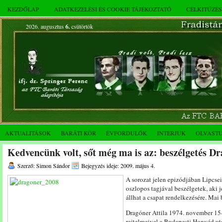
KEZDŐLAP
ADATKEZELÉSI ÉS COOKIE TÁJÉKOZTATÓ
CÉLKITŰZÉ
2026. augusztus
6.
csütörtök
AKTUALITÁSOK
BARÁTI KÖR
ÉVFORDULÓK
INTERJÚK
OLVAST
Kedvencünk volt, sőt még ma is az: beszélgetés Dr
Szerző: Simon Sándor
Bejegyzés ideje: 2009. május 4.
A sorozat jelen epizódjában Lipcsei
oszlopos tagjával beszélgetek, aki j
állhat a csapat rendelkezésére. Mai
Dragóner Attila 1974. november 15-
rejtelmeivel a Budapesti Honvéd ut