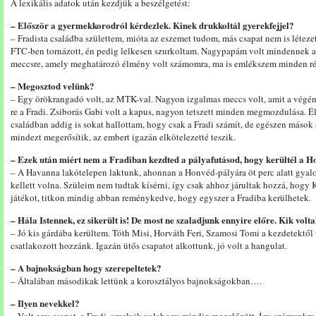
A lexikális adatok után kezdjük a beszélgetést:
– Először a gyermekkorodról kérdezlek. Kinek drukkoltál gyerekfejjel?
– Fradista családba születtem, mióta az eszemet tudom, más csapat nem is léte
FTC-ben tornázott, én pedig lelkesen szurkoltam. Nagypapám volt mindennek a m
meccsre, amely meghatározó élmény volt számomra, ma is emlékszem minden rés
– Megosztod velünk?
– Egy örökrangadó volt, az MTK-val. Nagyon izgalmas meccs volt, amit a végén
re a Fradi. Zsiborás Gabi volt a kapus, nagyon tetszett minden megmozdulása. É
családban addig is sokat hallottam, hogy csak a Fradi számít, de egészen máso
mindezt megerősítik, az embert igazán elkötelezetté teszik.
– Ezek után miért nem a Fradiban kezdted a pályafutásod, hogy kerültél a 
– A Havanna lakótelepen laktunk, ahonnan a Honvéd-pályára öt perc alatt gyalo
kellett volna. Szüleim nem tudtak kísérni, így csak ahhoz járultak hozzá, hogy K
játékot, titkon mindig abban reménykedve, hogy egyszer a Fradiba kerülhetek.
– Hála Istennek, ez sikerült is! De most ne szaladjunk ennyire előre. Kik volt
– Jó kis gárdába kerültem. Tóth Misi, Horváth Feri, Szamosi Tomi a kezdetektől 
csatlakozott hozzánk. Igazán ütős csapatot alkottunk, jó volt a hangulat.
– A bajnokságban hogy szerepeltetek?
– Általában másodikak lettünk a korosztályos bajnokságokban….
– Ilyen nevekkel?