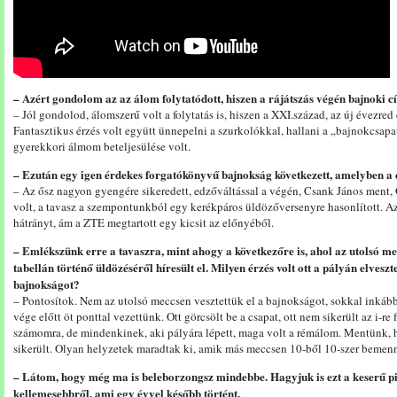
– Azért gondolom az az álom folytatódott, hiszen a rájátszás végén bajnoki c
– Jól gondolod, álomszerű volt a folytatás is, hiszen a XXI.század, az új évezred
Fantasztikus érzés volt együtt ünnepelni a szurkolókkal, hallani a „bajnokcsap
gyerekkori álmom beteljesülése volt.
– Ezután egy igen érdekes forgatókönyvű bajnokság következett, amelyben a
– Az ősz nagyon gyengére sikeredett, edzőváltással a végén, Csank János ment, 
volt, a tavasz a szempontunkból egy kerékpáros üldözőversenyre hasonlított. 
hátrányt, ám a ZTE megtartott egy kicsit az előnyéből.
– Emlékszünk erre a tavaszra, mint ahogy a következőre is, ahol az utolsó me
tabellán történő üldözéséről híresült el. Milyen érzés volt ott a pályán elves
bajnokságot?
– Pontosítok. Nem az utolsó meccsen vesztettük el a bajnokságot, sokkal inkább
vége előtt öt ponttal vezettünk. Ott görcsölt be a csapat, ott nem sikerült az i-re
számomra, de mindenkinek, aki pályára lépett, maga volt a rémálom. Mentünk,
sikerült. Olyan helyzetek maradtak ki, amik más meccsen 10-ből 10-szer bemen
– Látom, hogy még ma is beleborzongsz mindebbe. Hagyjuk is ezt a keserű pi
kellemesebbről, ami egy évvel később történt.