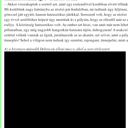
– Akkor visszakaptuk a sorstól azt, amit egy esztendővel korábban elvett tőlün
Mi kerültünk nagy hátrányba az utolsó pár fordulóban, mi tudtunk úgy feljönni
görccsel járt együtt, hanem fantasztikus játékkal. Sorsszerű volt, hogy az utols
egy évvel azelőttihez képest úgy mentünk ki a pályára, hogy az ellenfél már az
esélye. A közönség fantasztikus volt. Az ember azt hiszi, van amit már nem lehe
pillanatban, egy még nagyobb hangorkán hatására rájön, dehogynem! A reakciók
ezúttal velünk vannak az égiek, jutalmazzák az az akarást, azt szívet, amit a pály
ünneplés! Sehol a világon nem tudnak így szeretni, rajongani, ünnepelni, mint a
Az a bizonyos második Debrecen elleni meccs, ahol a sors törlesztett