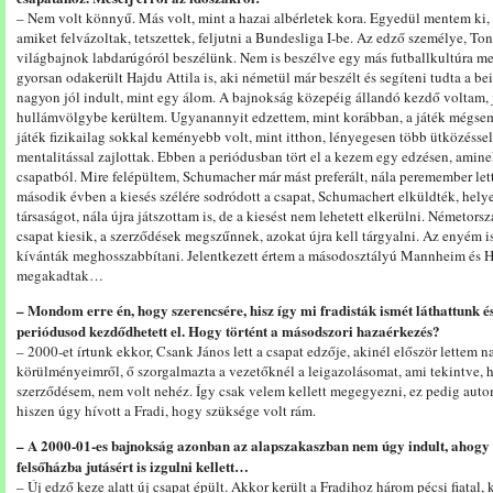
– Nem volt könnyű. Más volt, mint a hazai albérletek kora. Egyedül mentem ki,
amiket felvázoltak, tetszettek, feljutni a Bundesliga I-be. Az edző személye, To
világbajnok labdarúgóról beszélünk. Nem is beszélve egy más futballkultúra m
gyorsan odakerült Hajdu Attila is, aki németül már beszélt és segíteni tudta a be
nagyon jól indult, mint egy álom. A bajnokság közepéig állandó kezdő voltam, j
hullámvölgybe kerültem. Ugyanannyit edzettem, mint korábban, a játék mégsem
játék fizikailag sokkal keményebb volt, mint itthon, lényegesen több ütközésse
mentalitással zajlottak. Ebben a periódusban tört el a kezem egy edzésen, ami
csapatból. Mire felépültem, Schumacher már mást preferált, nála peremember lette
második évben a kiesés szélére sodródott a csapat, Schumachert elküldték, helye
társaságot, nála újra játszottam is, de a kiesést nem lehetett elkerülni. Németor
csapat kiesik, a szerződések megszűnnek, azokat újra kell tárgyalni. Az enyém 
kívánták meghosszabbítani. Jelentkezett értem a másodosztályú Mannheim és H
megakadtak…
– Mondom erre én, hogy szerencsére, hisz így mi fradisták ismét láthattunk 
periódusod kezdődhetett el. Hogy történt a másodszori hazaérkezés?
– 2000-et írtunk ekkor, Csank János lett a csapat edzője, akinél először lettem 
körülményeimről, ő szorgalmazta a vezetőknél a leigazolásomat, ami tekintve, 
szerződésem, nem volt nehéz. Így csak velem kellett megegyezni, ez pedig automa
hiszen úgy hívott a Fradi, hogy szüksége volt rám.
– A 2000-01-es bajnokság azonban az alapszakaszban nem úgy indult, ahogy
felsőházba jutásért is izgulni kellett…
– Új edző keze alatt új csapat épült. Akkor került a Fradihoz három pécsi fiatal