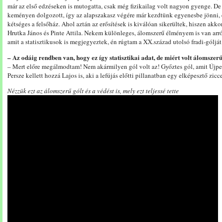
már az első edzéseken is mutogatta, csak még fizikailag volt nagyon gyenge. 
keményen dolgozott, így az alapszakasz végére már kezdtünk egyenesbe jönni, 
kétséges a felsőház. Ahol aztán az erősítések is kiválóan sikerültek, hiszen akko
Hrutka János és Pinte Attila. Nekem különleges, álomszerű élményem is van arró
amit a statisztikusok is megjegyeztek, én rúgtam a XX.század utolsó fradi-gólját
– Az odáig rendben van, hogy ez így statisztikai adat, de miért volt álomszer
– Mert előre megálmodtam! Nem akármilyen gól volt az! Győztes gól, amit Újpest
Persze kellett hozzá Lajos is, aki a lefújás előtti pillanatban egy elképesztő zicce
Nézzük ezt az álomszerű gólt és a védést is, mely ezt teljessé tette