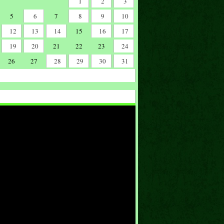
1
2
3
5
6
7
8
9
10
12
13
14
15
16
17
19
20
21
22
23
24
26
27
28
29
30
31