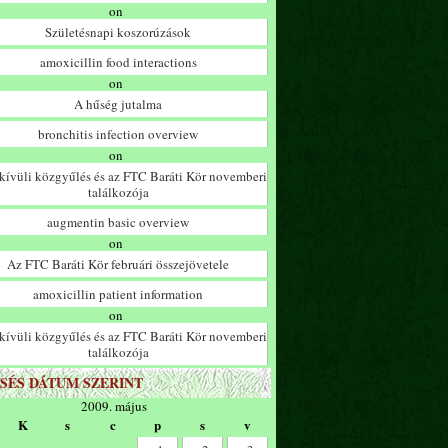
on
Születésnapi koszorúzások
amoxicillin food interactions
on
A hűség jutalma
bronchitis infection overview
on
ívüli közgyűlés és az FTC Baráti Kör novemberi
találkozója
augmentin basic overview
on
Az FTC Baráti Kör februári összejövetele
amoxicillin patient information
on
ívüli közgyűlés és az FTC Baráti Kör novemberi
találkozója
SÉS DÁTUM SZERINT
2009. május
K
s
c
p
s
v