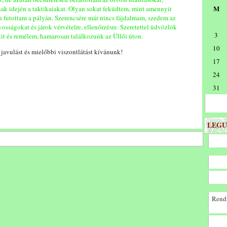
M
ak idején a taktikaiakat. Olyan sokat feküdtem, mint amennyit
 futottam a pályán. Szerencsére már nincs fájdalmam, szedem az
rvosságokat és járok vérvételre, ellenőrzésre. Szeretettel üdvözlök
3
t és remélem, hamarosan találkozunk az Üllői úton.
10
javulást és mielőbbi viszontlátást kívánunk!
17
24
31
LEGU
Rendk