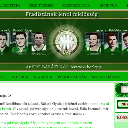
TÁJÉKOZTATÓ
CÉLKITŰZÉSEK
KOSZORÚZÁSOK
ARCHÍVUM
LÓK
INTERJÚK
OLVASTUK
PUBLICISZTIKÁK
SZAKOSZTÁLYOK
május 28.
ról korábban hírt adtunk, Rákosi Gyula pár héttel ezelőtt
trombózissal
 került
. Olvasóink jókívánságait eljuttattuk hozzá. Hála Istennek, már
dték. Telefonon a következőket üzente a Fradistáknak:
KOS
m a jókívánságokat! Saját hülyeségem miatt későn mentem
, de azután becsületesen betartottam az orvosi utasításokat,