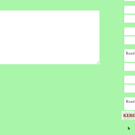
Rendk
Rendk
KERE
h