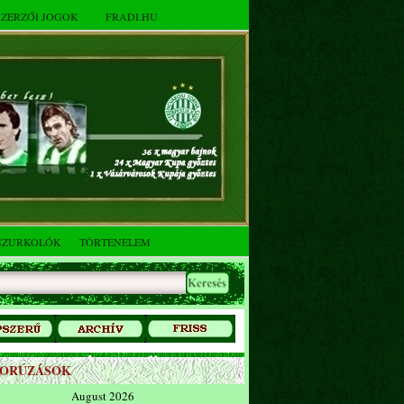
SZERZŐI JOGOK
FRADI.HU
SZURKOLÓK
TÖRTÉNELEM
ZORÚZÁSOK
August 2026