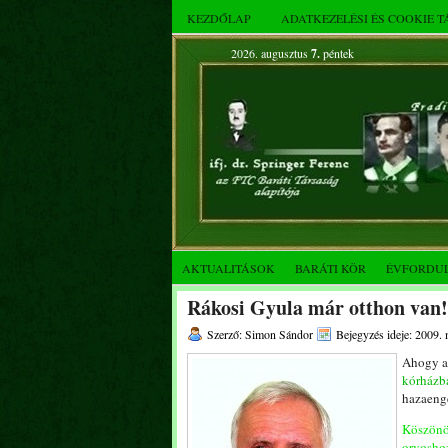
KEZDŐLAP
ADATKEZELÉSI ÉS COOKIE 
2026. augusztus
7.
péntek
AKTUALITÁSOK
BARÁTI KÖR
ÉVFORDU
Rákosi Gyula már otthon van!
Szerző: Simon Sándor
Bejegyzés ideje: 2009. 
Ahogy ar
kórházba
hazaenge
Köszönö
orvoshoz