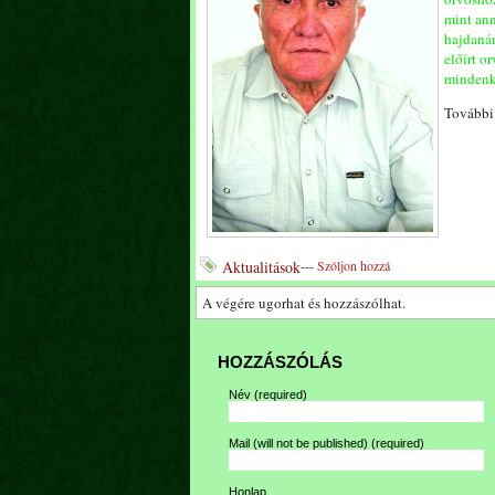
mint ann
hajdanán
előírt o
mindenki
További 
Aktualitások
---
Szóljon hozzá
A végére ugorhat és hozzászólhat.
HOZZÁSZÓLÁS
Név
(required)
Mail (will not be published)
(required)
Honlap