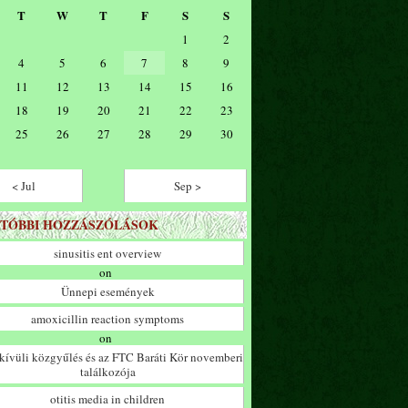
T
W
T
F
S
S
1
2
4
5
6
7
8
9
11
12
13
14
15
16
18
19
20
21
22
23
25
26
27
28
29
30
< Jul
Sep >
TÓBBI HOZZÁSZÓLÁSOK
sinusitis ent overview
on
Ünnepi események
amoxicillin reaction symptoms
on
ívüli közgyűlés és az FTC Baráti Kör novemberi
találkozója
otitis media in children