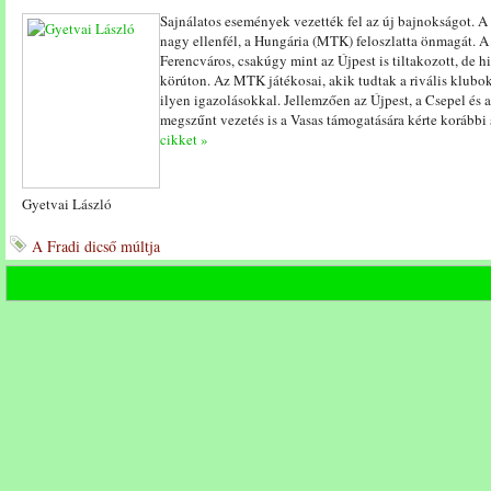
Sajnálatos események vezették fel az új bajnokságot. A 
nagy ellenfél, a Hungária (MTK) feloszlatta önmagát. A
Ferencváros, csakúgy mint az Újpest is tiltakozott, de 
körúton. Az MTK játékosai, akik tudtak a rivális klubo
ilyen igazolásokkal. Jellemzően az Újpest, a Csepel és a 
megszűnt vezetés is a Vasas támogatására kérte korábbi
cikket »
Gyetvai László
A Fradi dicső múltja