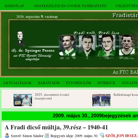
KEZDŐLAP
ADATKEZELÉSI ÉS COOKIE TÁJÉKOZTATÓ
CÉLKITŰZÉ
2026. augusztus
9.
vasárnap
AKTUALITÁSOK
BARÁTI KÖR
ÉVFORDULÓK
INTERJÚK
OLVAST
2025. decemberi évzáró
Születésnapi koszorúzások
összejövetel
2009. május 30., 2009bejegyzések a
A Fradi dicső múltja, 39.rész – 1940-41
SZÓLJON HOZZ
Szerző: Simon Sándor
Bejegyzés ideje: 2009. május 30.