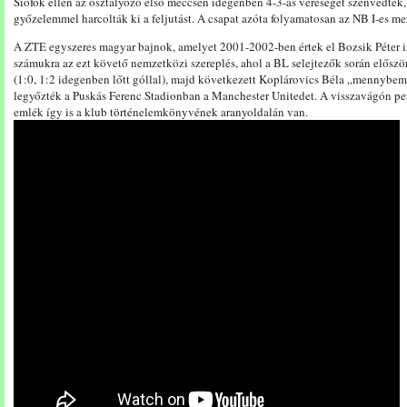
Siófok ellen az osztályozó első meccsén idegenben 4-3-as vereséget szenvedtek, 
győzelemmel harcolták ki a feljutást. A csapat azóta folyamatosan az NB I-es me
A ZTE egyszeres magyar bajnok, amelyet 2001-2002-ben értek el Bozsik Péter i
számukra az ezt követő nemzetközi szereplés, ahol a BL selejtezők során előszö
(1:0, 1:2 idegenben lőtt góllal), majd következett Koplárovics Béla „mennybeme
legyőzték a Puskás Ferenc Stadionban a Manchester Unitedet. A visszavágón pe
emlék így is a klub történelemkönyvének aranyoldalán van.