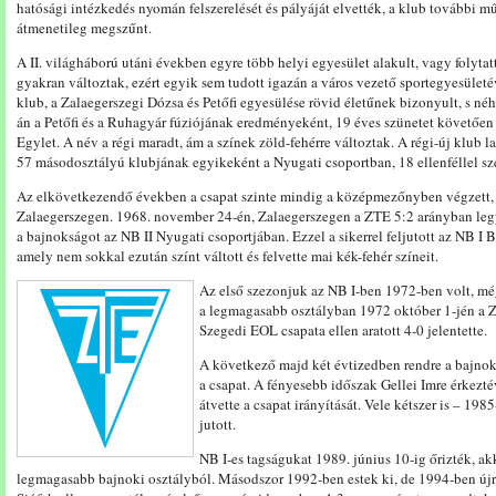
hatósági intézkedés nyomán felszerelését és pályáját elvették, a klub további mű
átmenetileg megszűnt.
A II. világháború utáni években egyre több helyi egyesület alakult, vagy folyt
gyakran változtak, ezért egyik sem tudott igazán a város vezető sportegyesületév
klub, a Zalaegerszegi Dózsa és Petőfi egyesülése rövid életűnek bizonyult, s néh
án a Petőfi és a Ruhagyár fúziójának eredményeként, 19 éves szünetet követően 
Egylet. A név a régi maradt, ám a színek zöld-fehérre változtak. A régi-új klu
57 másodosztályú klubjának egyikeként a Nyugati csoportban, 18 ellenféllel s
Az elkövetkezendő években a csapat szinte mindig a középmezőnyben végzett, 
Zalaegerszegen. 1968. november 24-én, Zalaegerszegen a ZTE 5:2 arányban leg
a bajnokságot az NB II Nyugati csoportjában. Ezzel a sikerrel feljutott az NB I 
amely nem sokkal ezután színt váltott és felvette mai kék-fehér színeit.
Az első szezonjuk az NB I-ben 1972-ben volt, még
a legmagasabb osztályban 1972 október 1-jén a Z
Szegedi EOL csapata ellen aratott 4-0 jelentette.
A következő majd két évtizedben rendre a bajno
a csapat. A fényesebb időszak Gellei Imre érkezté
átvette a csapat irányítását. Vele kétszer is – 19
jutott.
NB I-es tagságukat 1989. június 10-ig őrizték, ak
legmagasabb bajnoki osztályból. Másodszor 1992-ben estek ki, de 1994-ben újr