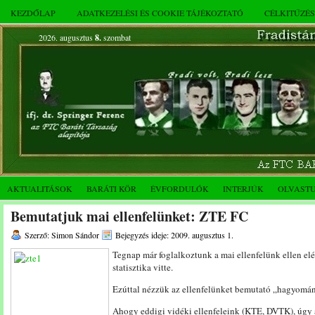
KEZDŐLAP
ADATKEZELÉSI ÉS COOKIE TÁJÉKOZTATÓ
CÉLKITŰZÉ
2026. augusztus
8.
szombat
AKTUALITÁSOK
BARÁTI KÖR
ÉVFORDULÓK
INTERJÚK
OLVAST
Bemutatjuk mai ellenfelünket: ZTE FC
Szerző: Simon Sándor
Bejegyzés ideje: 2009. augusztus 1.
Tegnap már foglalkoztunk a mai ellenfelünk ellen elé
statisztika vitte.
Ezúttal nézzük az ellenfelünket bemutató „hagyomány
Ahogy eddigi vidéki ellenfeleink (KTE, DVTK), úgy 