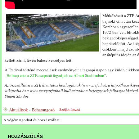
Mérkőzéseit a ZTE Ar
bajnoki cím után kezd
Korábban egyszerűen 
1972-ben vett birtokb
befogadóképességgel,
bepréselődött. Az áté
csökkent, majd azonb
az átépítés idején az 
kellett zárni, lévén balesetveszélyes lett.
A Fradival történő meccselések eredményeit a tegnapi napon egy külön cikkben
„Holnap este a ZTE csapatát fogadjuk az Albert Stadionban”
.
Az összeállítást a ZTE hivatalos honlapjának (www.ztefc.hu), a http://hu.wiki
wikipedia és a www.magyarfutball.hu/hu/stadion bejegyzések felhasználásával k
Simon Sándor
Aktuálisok - Beharangozó
---
Szóljon hozzá
A végére ugorhat és hozzászólhat.
HOZZÁSZÓLÁS