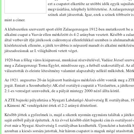
ezt a csapatot elkerülte az utóbbi idők egyik sajnálat
megvásárlása, telephely költöztetése. A zalaegerszegi
színek alatt játszottak. Igaz, ezek a színek többször 
mint a címer.
A klubszerűen szervezett sport előtt Zalaegerszegen 1912-ben mutatkozott be a f
alkalmi csapat a Vasvár ellen mérkőzött és 4:2 arányban vesztett. Később a zal
által verbuvált ifjú játékosok csáktornyai ellenfelükkel szemben is alulmaradt
kísérletezések ellenére, a játék továbbra is népszerű maradt és alkalmi mérkőzése
játszadozásnak az I. világháború vetett véget.
1920-ban a főleg város kisiparosai, munkásai részvételével, Vadász József sze
meg a Zalaegerszegi Torna Egylet, mindössze egy, a futball szakosztállyal. Az al
választották és eleinte létesítmény valamint alapszabály nélkül működtek. Mérk
Az 1921. augusztus 20-án lejátszott barátságos mérkőzés előtt vonták meg a ZT
jogát. Emiatt a Szombathelyi AK első osztályú csapatát a Vizslaréten, a játékosok
2:1-es vereséget szenvedtek, de a pályát mintegy 2000 néző állta körül.
A ZTE bajnoki pályafutása a Nyugati Labdarúgó Alszövetség II. osztályában, 
a Kámoni AC vendégeként értek el 2:2 arányú döntetlent.
Később jöttek a győzelmek is, majd a sikerek nyomán egymásra találtak a játéko
saját erőből pályát építettek. A tíz évvel később elért bajnoki cím és osztályo
évet már a Nyugai Alszövetség I. osztályában kezdhették. Újoncként a hatodik
azonban a kiesés sorsára jutottak, bár három csapatot is maguk mögé utasította