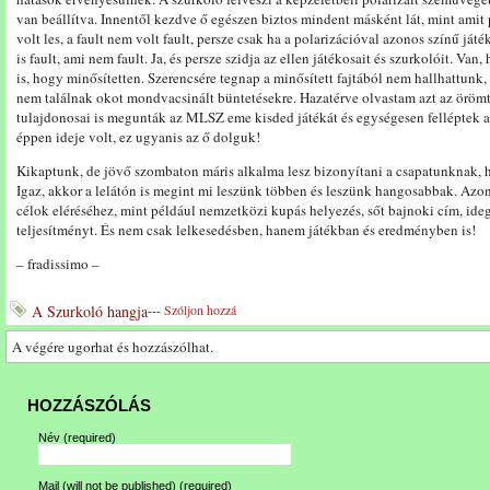
van beállítva. Innentől kezdve ő egészen biztos mindent másként lát, mint ami
volt les, a fault nem volt fault, persze csak ha a polarizációval azonos színű ját
is fault, ami nem fault. Ja, és persze szidja az ellen játékosait és szurkolóit. Va
is, hogy minősítetten. Szerencsére tegnap a minősített fajtából nem hallhattunk
nem találnak okot mondvacsinált büntetésekre. Hazatérve olvastam azt az örömte
tulajdonosai is megunták az MLSZ eme kisded játékát és egységesen felléptek a
éppen ideje volt, ez ugyanis az ő dolguk!
Kikaptunk, de jövő szombaton máris alkalma lesz bizonyítani a csapatunknak, ho
Igaz, akkor a lelátón is megint mi leszünk többen és leszünk hangosabbak. Azon
célok eléréséhez, mint például nemzetközi kupás helyezés, sőt bajnoki cím, ideg
teljesítményt. És nem csak lelkesedésben, hanem játékban és eredményben is!
– fradissimo –
A Szurkoló hangja
---
Szóljon hozzá
A végére ugorhat és hozzászólhat.
HOZZÁSZÓLÁS
Név
(required)
Mail (will not be published)
(required)