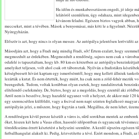
Ha időm és munkabeosztásom engedi, jó ideje má
lelátóról szemlélem, úgy odahaza, mint idegenbe
kívánom feladni. Egészen biztos vagyok abban, h
meccseket, mint a tévében. Mások a benyomásai, más köti le a figyelmét. Nézzük
Nyíregyházán.
Először is azt, hogy nincs is olyan messze. Az autópálya jelentősen lerövidíti az 
Másodjára azt, hogy a Fradi még mindig Fradi, sőt! Értem ezalatt, hogy szemme
megmozdult az érdekében. Megmozdult a rendőrség, sajnos nem csak a városban
odafelé is tapasztaltam, hogy kb. 80 km-es körzetben az autópálya benzinkútjait 
amelyiket teljesen, volt ahol csak ott táboroztak. Nyilván a fradistákra készült
kétségbeesett hívást kaptam egy ismerősömtől, hogy meg kellett állniuk tankol
lezárták a kutat. És nem értették, hogy miért, ha csak nem a zöld-fehér mezük v
beengedtek. Tudom, voltak korábban olyan esetek, hogy randalíroztak benzinku
elítélendő cselekmény. De, biztos, hogy az a megoldás, hogy ezentúl aki zöldbe
Arról nem is beszélve, hogy hazafelé ugyanez volt a helyzet, de akkor már 120 k
egy szerencsétlen külföldit, vagy a focival nem napi szinten foglalkozó magyar
autópályán jelzi, a műszere, hogy fogytán a tank. Megállna, de nem lehet, üzem
A rendőrségen kívül persze készült a város is, sűrű sorokban mentek az emberek 
őket, hiszen két hete a Vasas ellen, hasonló időpontban és ugyancsak tévésmec
töredékszáma érzett késztetést a helyszíni szemlére. A kezdő sípszóra egészen t
futballhangulat alakult ki. Pedig, közvetítette a tévé. Ezért mondom, a Fradi, az 