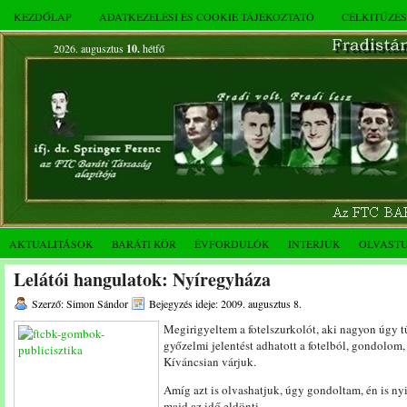
KEZDŐLAP
ADATKEZELÉSI ÉS COOKIE TÁJÉKOZTATÓ
CÉLKITŰZÉ
2026. augusztus
10.
hétfő
AKTUALITÁSOK
BARÁTI KÖR
ÉVFORDULÓK
INTERJÚK
OLVAST
Lelátói hangulatok: Nyíregyháza
Szerző: Simon Sándor
Bejegyzés ideje: 2009. augusztus 8.
Megirigyeltem a fotelszurkolót, aki nagyon úgy tű
győzelmi jelentést adhatott a fotelból, gondolom
Kíváncsian várjuk.
Amíg azt is olvashatjuk, úgy gondoltam, én is nyi
majd az idő eldönti.