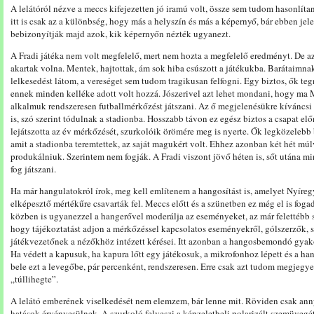
A lelátóról nézve a meccs kifejezetten jó iramú volt, össze sem tudom hasonlítan
itt is csak az a különbség, hogy más a helyszín és más a képernyő, bár ebben je
bebizonyítják majd azok, kik képernyőn nézték ugyanezt.
A Fradi játéka nem volt megfelelő, mert nem hozta a megfelelő eredményt. De 
akartak volna. Mentek, hajtottak, ám sok hiba csúszott a játékukba. Barátaimna
lelkesedést látom, a vereséget sem tudom tragikusan felfogni. Egy biztos, ők teg
ennek minden kelléke adott volt hozzá. Jószerivel azt lehet mondani, hogy ma
alkalmuk rendszeresen futballmérkőzést játszani. Az ő megjelenésükre kíváncsi 
is, szó szerint tódulnak a stadionba. Hosszabb távon ez egész biztos a csapat e
lejátszotta az év mérkőzését, szurkolóik örömére meg is nyerte. Ők legközelebb 
amit a stadionba teremtettek, az saját magukért volt. Ehhez azonban két hét m
produkálniuk. Szerintem nem fogják. A Fradi viszont jövő héten is, sőt utána m
fog játszani.
Ha már hangulatokról írok, meg kell említenem a hangosítást is, amelyet Nyíreg
elképesztő mértékűre csavarták fel. Meccs előtt és a szünetben ez még el is fog
közben is ugyanezzel a hangerővel moderálja az eseményeket, az már felettébb s
hogy tájékoztatást adjon a mérkőzéssel kapcsolatos eseményekről, gólszerzők, sá
játékvezetőnek a nézőkhöz intézett kérései. Itt azonban a hangosbemondó gyako
Ha védett a kapusuk, ha kapura lőtt egy játékosuk, a mikrofonhoz lépett és a h
bele ezt a levegőbe, pár percenként, rendszeresen. Erre csak azt tudom megjegye
„túllihegte”.
A lelátó emberének viselkedését nem elemzem, bár lenne mit. Röviden csak an
hatások érvényesülnek. A szurkoló felveszi a képzeletbeli polarizált szemüvegét