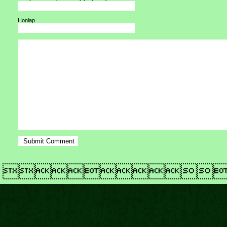
Honlap
