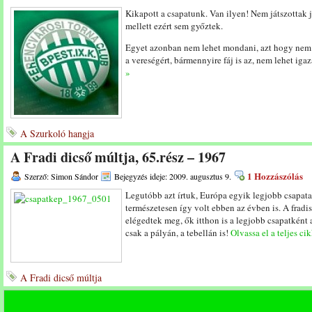
Kikapott a csapatunk. Van ilyen! Nem játszottak 
mellett ezért sem győztek.
Egyet azonban nem lehet mondani, azt hogy nem 
a vereségért, bármennyire fáj is az, nem lehet ig
»
A Szurkoló hangja
A Fradi dicső múltja, 65.rész – 1967
1 Hozzászólás
Szerző: Simon Sándor
Bejegyzés ideje: 2009. augusztus 9.
Legutóbb azt írtuk, Európa egyik legjobb csapata
természetesen így volt ebben az évben is. A fradi
elégedtek meg, ők itthon is a legjobb csapatként 
csak a pályán, a tebellán is!
Olvassa el a teljes ci
A Fradi dicső múltja