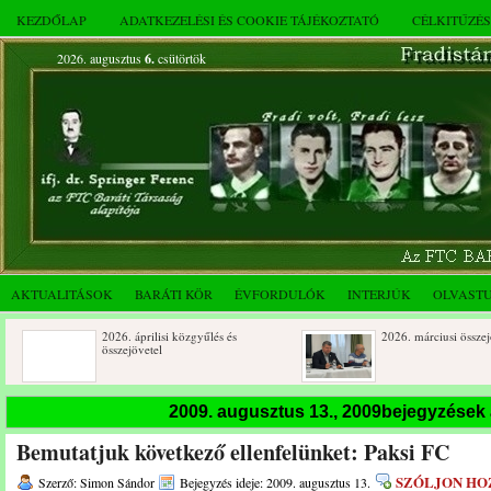
KEZDŐLAP
ADATKEZELÉSI ÉS COOKIE TÁJÉKOZTATÓ
CÉLKITŰZÉ
2026. augusztus
6.
csütörtök
AKTUALITÁSOK
BARÁTI KÖR
ÉVFORDULÓK
INTERJÚK
OLVAST
2026. áprilisi közgyűlés és
2026. márciusi összejövetel
összejövetel
Rendkívüli közgyűlés és a 2025.
Dálnoki József 90 éves
2009. augusztus 13., 2009bejegyzések
novemberi összejövetel
Bemutatjuk következő ellenfelünket: Paksi FC
SZÓLJON HO
Szerző: Simon Sándor
Bejegyzés ideje: 2009. augusztus 13.