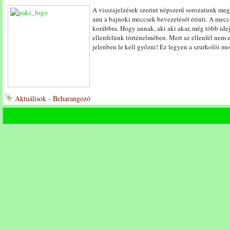
A visszajelzések szerint népszerű sorozatunk megj
ami a bajnoki meccsek bevezetését érinti. A mecc
korábbra. Hogy annak, aki aki akar, még több ide
ellenfelünk történelmében. Mert az ellenfél nem ell
jelenben le kell győzni! Ez legyen a szurkolói m
Aktuálisok - Beharangozó