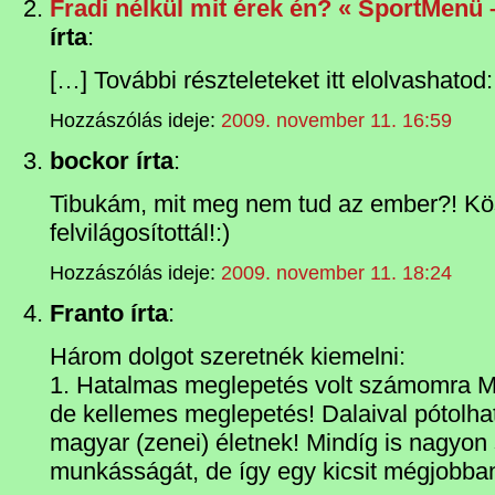
Fradi nélkül mit érek én? « SportMenü 
írta
:
[…] További részteleteket itt elolvashatod
Hozzászólás ideje:
2009. november 11. 16:59
bockor írta
:
Tibukám, mit meg nem tud az ember?! K
felvilágosítottál!:)
Hozzászólás ideje:
2009. november 11. 18:24
Franto írta
:
Három dolgot szeretnék kiemelni:
1. Hatalmas meglepetés volt számomra M
de kellemes meglepetés! Dalaival pótolhat
magyar (zenei) életnek! Mindíg is nagyon
munkásságát, de így egy kicsit mégjobb