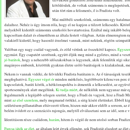
szívükben gondozott zöld-fehér lelkesedésre. Tö
kötődésűek, de voltak számomra is meglepetések, 
után tört rám a felismerés, ő is Fradista volt.
Mai múltbéli szurkolónk, számomra egy hatalmas
dalaihoz. Nehéz is úgy írnom róla, hogy el ne kapjon a túlzott lelkesedés. Kitö
melyekből kiderült számomra szurkolói hovatartozása. Ezáltal még inkább belo
kapcsoltam dalait és elmerültem az általa festett világban. Aztán elmerengtem r
valakiről kiderül, hogy hasonló érzelmei vannak, mint nekünk, rögtön szimpati
Valóban egy nagy család vagyunk, és zöld vérünk az összekötő kapocs.
Egyszer
egymást. Egy csapatért szorítunk, együtt éljük meg mind a győztes, mind a vesz
jó barátok
, hogy a nehezebb időszakokban is legyenek, akik felemlítik régi sik
magányos emberek, közöttük gyakran életre szóló barátságok is kialakulnak, m
Nekem is vannak vidéki, de felvidéki Fradista barátaim is. Az ő társaságuk te
megfoghatóvá.
Egyszer véget ér
minden mérkőzés, legtöbbször kilencven perc és 
kapcsolatok, baráti körök, a hétköznapokba is átmentik a lelkesedést, az együvé 
sportesemények alatt megélünk.
Ki tudja miért
, de nélkülük nem ugyanaz már e
fogalmaznék a legújabb szlogen szerint, hogy a Fradi én vagyok, hisz a Fradi 
mint
az első szerelem
, mely megmarad örökké, a sírig kíséri életünket. Ebből k
születésem pillanatában eltávozott tőlem, hiszen már akkor eldőlt a sorsom, az
belém ivódott ez a szenzációs rajongás, melytől elválasztani sem az idő, sem e v
Identitásom része családom,
hazám
, hitem és végül de nem utolsó sorban Fradi
Furcsa játék az élet
, az általam leírt érvek ellenére, sok Fradistát elsodort az él