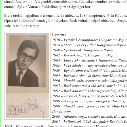
táncdalfesztiválon. A legemlékezetesebb nemzetközi siker azonban az volt, am
címmel, Sylvie Vartan előadásában igazi világsláger lett.
Élete utolsó napjaiban is a zene oltárán áldozott, 1984. szeptember 7-én Hód
lépett fel különböző vendéglátóhelyeken. Ezek voltak a végső előadásai. Szept
vele. A halott vasárnap…
Lemezei
1976 – Éjszakák és nappalok; Hungaroton-Pepi
1978 – Magány és együttlét; Hungaroton-Pepita
1980 – Szívhangok; Hungaroton-Pepita
1982 – Keretek között; Hungaroton-Pepita
1984 – Elmegyek (válogatás); Hungaroton-Pepit
1985 – Vagy mindent, vagy semmit (válogatás);
1989 – Egy darabot a szívemből (válogatás); H
1994 – Emlékezz rám – In Memoriam Máté Péter (
1996 – Mondd, miért szeretsz te mást (válogatá
1997 – Rock koncertek a MR archívumából 3 (19
1997 – Rock and rablás (demó-felvételek); Alfa 
1998 – Játszd el, hogy újra élsz (demó-felvételek
1999 – A magyar tánczene csillagai (válogatás);
1999 – Mondd, miért szeretsz Te mást? Máté Péte
Hungaroton
2000 – Adhatok még… (remake album); Hungar
2001 – Vallomások (5CD válogatás); Reader’s D
2003 – Hogyha én lennék a fény (válogatás); International Music Co.