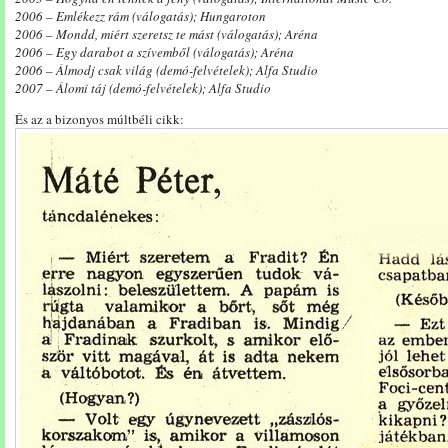
2006 – Emlékezz rám (válogatás); Hungaroton
2006 – Mondd, miért szeretsz te mást (válogatás); Aréna
2006 – Egy darabot a szívemből (válogatás); Aréna
2006 – Álmodj csak világ (demó-felvételek); Alfa Studio
2007 – Álomi táj (demó-felvételek); Alfa Studio
És az a bizonyos múltbéli cikk: