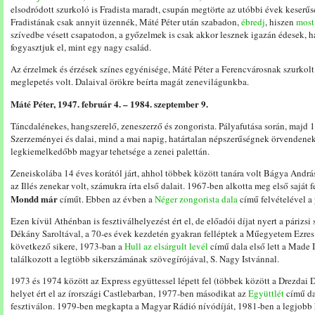
elsodródott szurkoló is Fradista maradt, csupán megtörte az utóbbi évek keserű
Fradistának csak annyit üzennék, Máté Péter után szabadon,
ébredj
, hiszen
most
szívedbe vésett csapatodon, a győzelmek is csak akkor lesznek igazán édesek, h
fogyasztjuk el, mint egy nagy család.
Az érzelmek és érzések színes egyénisége, Máté Péter a Ferencvárosnak szurko
meglepetés volt. Dalaival örökre beírta magát zenevilágunkba.
Máté Péter, 1947. február 4. – 1984. szeptember 9.
Táncdalénekes, hangszerelő, zeneszerző és zongorista. Pályafutása során, majd 1
Szerzeményei és dalai, mind a mai napig, határtalan népszerűségnek örvendene
legkiemelkedőbb magyar tehetsége a zenei palettán.
Zeneiskolába 14 éves korától járt, ahhol többek között tanára volt Bágya Andrá
az Illés zenekar volt, számukra írta első dalait. 1967-ben alkotta meg első saját f
Mondd már
címűt. Ebben az évben a
Néger zongorista dala
című felvételével a 
Ezen kívül Athénban is fesztiválhelyezést ért el, de előadói díjat nyert a párizs
Dékány Saroltával, a 70-es évek kezdetén gyakran felléptek a Műegyetem Ezres
következő sikere, 1973-ban a
Hull az elsárgult levél
című dala első lett a Made 
találkozott a legtöbb sikerszámának szövegírójával, S. Nagy Istvánnal.
1973 és 1974 között az Express együttessel lépett fel (többek között a Drezdai
helyet ért el az írországi Castlebarban, 1977-ben másodikat az
Együttlét
című da
fesztiválon. 1979-ben megkapta a Magyar Rádió nívódíját, 1981-ben a legjobb h