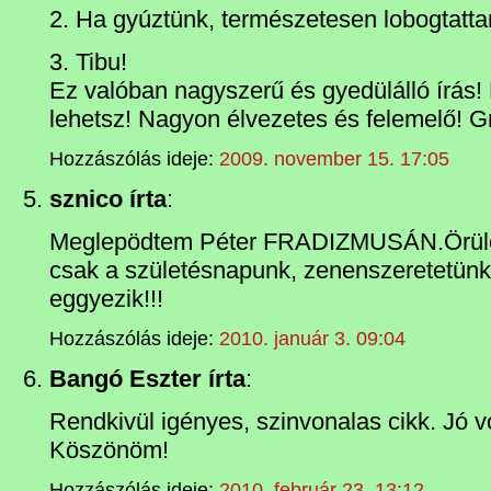
2. Ha gyúztünk, természetesen lobogtat
3. Tibu!
Ez valóban nagyszerű és gyedülálló írás!
lehetsz! Nagyon élvezetes és felemelő! Gr
Hozzászólás ideje:
2009. november 15. 17:05
sznico írta
:
Meglepödtem Péter FRADIZMUSÁN.Örülő
csak a születésnapunk, zenenszeretetünk.
eggyezik!!!
Hozzászólás ideje:
2010. január 3. 09:04
Bangó Eszter írta
:
Rendkivül igényes, szinvonalas cikk. Jó vo
Köszönöm!
Hozzászólás ideje:
2010. február 23. 13:12