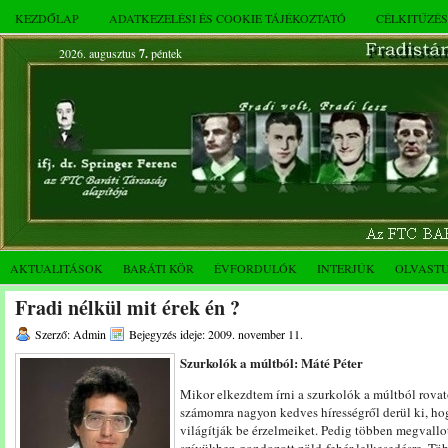
KEZDŐLAP
ADATKEZELÉSI ÉS COOKIE TÁJÉKOZTATÓ
CÉLKITŰZÉ
2026. augusztus
7.
péntek
AKTUALITÁSOK
BARÁTI KÖR
ÉVFORDULÓK
INTERJÚK
OLVAST
Fradi nélkül mit érek én ?
Szerző: Admin
Bejegyzés ideje: 2009. november 11.
Szurkolók a múltból: Máté Péter
Mikor elkezdtem írni a szurkolók a múltból rov
számomra nagyon kedves hírességről derül ki, hog
világítják be érzelmeiket. Pedig többen megvallo