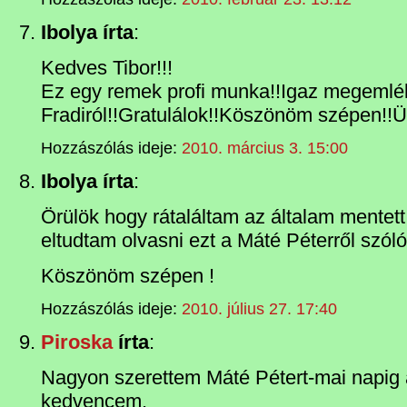
Ibolya írta
:
Kedves Tibor!!!
Ez egy remek profi munka!!Igaz megemlék
Fradiról!!Gratulálok!!Köszönöm szépen!!Ü
Hozzászólás ideje:
2010. március 3. 15:00
Ibolya írta
:
Örülök hogy rátaláltam az általam mentett 
eltudtam olvasni ezt a Máté Péterről szóló 
Köszönöm szépen !
Hozzászólás ideje:
2010. július 27. 17:40
Piroska
írta
:
Nagyon szerettem Máté Pétert-mai napig 
kedvencem.