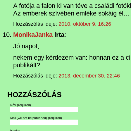
A fotója a falon ki van téve a családi fotó
Az emberek szívében emléke sokáig él
Hozzászólás ideje:
2010. október 9. 16:26
MonikaJanka
írta
:
Jó napot,
nekem egy kérdezem van: honnan ez a cik
publikált?
Hozzászólás ideje:
2013. december 30. 22:46
HOZZÁSZÓLÁS
Név
(required)
Mail (will not be published)
(required)
Honlap