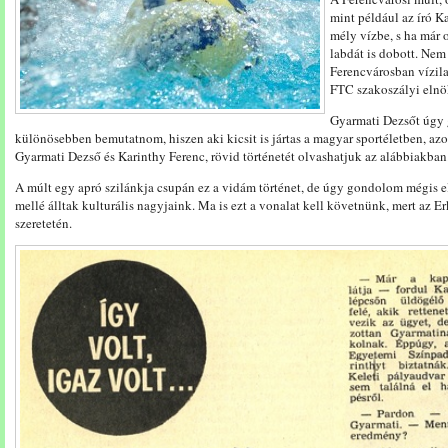
mint például az író K
mély vízbe, s ha már 
labdát is dobott. Nem 
Ferencvárosban vízil
FTC szakoszályi elnö
Gyarmati Dezsőt úgy 
különösebben bemutatnom, hiszen aki kicsit is jártas a magyar sportéletben, azo
Gyarmati Dezső és Karinthy Ferenc, rövid történetét olvashatjuk az alábbiakban
A múlt egy apró szilánkja csupán ez a vidám történet, de úgy gondolom mégis
mellé álltak kulturális nagyjaink. Ma is ezt a vonalat kell követnünk, mert az Erk
szeretetén.