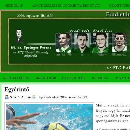
KEZDŐLAP
ADATKEZELÉSI ÉS COOKIE TÁJÉKOZTATÓ
CÉLKITŰZÉ
2026. augusztus
10.
hétfő
AKTUALITÁSOK
BARÁTI KÖR
ÉVFORDULÓK
INTERJÚK
OLVAST
Egyérintő
Szerző: Admin
Bejegyzés ideje: 2009. november 27.
Múltunk a cáfolhatatla
fényes, hogy fantaszt
nagy családját. Ez n
sportágainkra is igaz.
A Ferencvárosi múlt, 