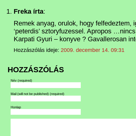
Freka írta
:
Remek anyag, orulok, hogy felfedeztem, i
‘peterdis’ sztoryfuzessel. Apropos …nincs
Karpati Gyuri – konyve ? Gavallerosan i
Hozzászólás ideje:
2009. december 14. 09:31
HOZZÁSZÓLÁS
Név
(required)
Mail (will not be published)
(required)
Honlap