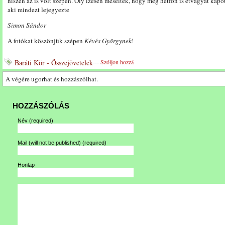
hiszen az is volt szépen. Oly ízesen meséltek, hogy még hétfőn is étvágyat kapott
aki mindezt lejegyezte
Simon Sándor
A fotókat köszönjük szépen
Kévés Györgynek
!
Baráti Kör - Összejövetelek
---
Szóljon hozzá
A végére ugorhat és hozzászólhat.
HOZZÁSZÓLÁS
Név
(required)
Mail (will not be published)
(required)
Honlap