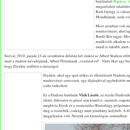
bejelentett
Papácsy- é
megerősített odaítél
Rieb György is válaszo
Mondhatjuk, ezek vol
Most azonban volt má
rendezvényre, ahol u
Baráti Kör tagjai. Mi
rendkívüli alkalom vo
annál is inkább, mert
Szóval, 2010. január 23-án szombaton délután két órakor az Albert Stadion előt
mint a stadion névadójának, Albert Flóriánnak „vezetésével”. Várta őket egy busz
hogy Etyekre szállítsa a társaságot.
Etyekre, ahol egy igen lelkes és elkötelezett Fradista
rendezvényt szervezett, egy díjátadóval egybekötött m
estbe torkollott.
Vlah László
Ez a Fradista barátunk
, az etyeki Fradistá
életét, áldozatot és pénzt sem kímélve, szeretett csapat
meghívta Etyek és a szomszédos Biatorbágy polgármester
meg is tisztelték, csakúgy mint jónéhány helybéli. A fő
megjelenése volt. Nézzük ezt kronológiai sorrendben: