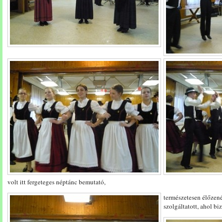
volt itt fergeteges néptánc bemutató,
természetesen élőzené
szolgáltatott, ahol biz