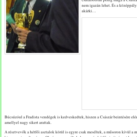
nem igazán lehet. És a középpályá
akárki…
Búcsúzóul a Fradista vendégek is kedveskedtek, hiszen a Császár beintésére elén
amellyel nagy sikert arattak.
A résztvevők a hétfői asztalok körül is egyre csak meséltek, a műsoron kívül a men