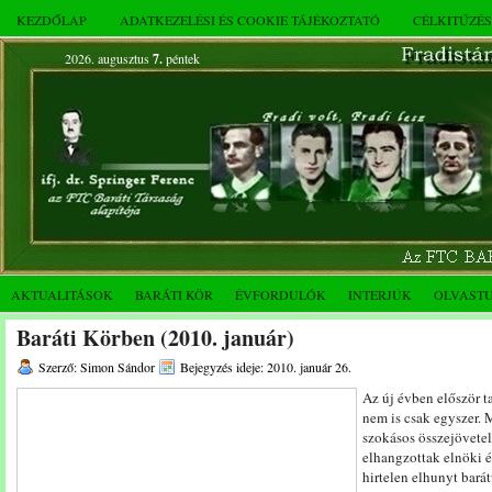
KEZDŐLAP
ADATKEZELÉSI ÉS COOKIE TÁJÉKOZTATÓ
CÉLKITŰZÉ
2026. augusztus
7.
péntek
AKTUALITÁSOK
BARÁTI KÖR
ÉVFORDULÓK
INTERJÚK
OLVAST
Baráti Körben (2010. január)
Szerző: Simon Sándor
Bejegyzés ideje: 2010. január 26.
Az új évben először t
nem is csak egyszer. 
szokásos összejövete
elhangzottak elnöki é
hirtelen elhunyt barát