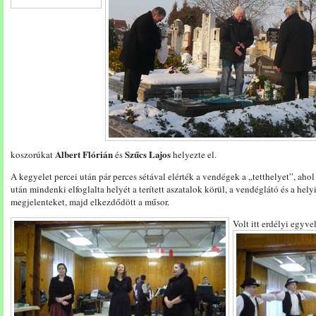
Albert Flórián
Szűcs Lajos
koszorúkat
és
helyezte el.
A kegyelet percei után pár perces sétával elérték a vendégek a „tetthelyet”, aho
után mindenki elfoglalta helyét a terített aszatalok körül, a vendéglátó és a hel
megjelenteket, majd elkezdődött a műsor.
Volt itt erdélyi egyv