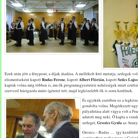
Ezek után jött a fénypont, a díjak átadása. A mellékelt fotó mutatja, serlegek vo
Rudas Ferenc
Albert Flórián
Szűcs Lajos
elismeréseként kapott
, kapott
, kapott
kaptak volna még többen is, ám ők programegyeztetési nehézségek miatt ezútta
szervező házigazda máris ígéretet tett, majd legközelebb ők is sorra kerülnek.
És egyikük esetében ez a legközel
gondolta volna. Megérkezett ugya
pályafutása alatt vágya volt a Fra
adatott meg neki. Ő kapta a vendé
Grosics Gyula
serleget,
az Arany
Grosics – Rudas … így kezdődött 
csatársorban pedig maga a Császár