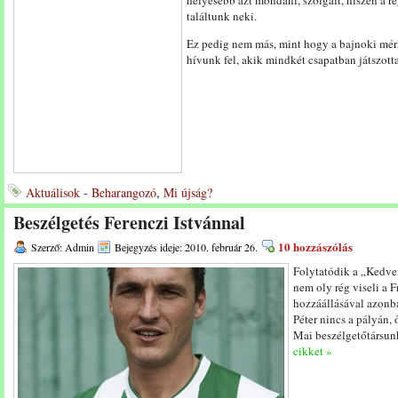
helyesebb azt mondani, szolgált, hiszen a ré
találtunk neki.
Ez pedig nem más, mint hogy a bajnoki mér
hívunk fel, akik mindkét csapatban játszott
Aktuálisok - Beharangozó
,
Mi újság?
Beszélgetés Ferenczi Istvánnal
10 hozzászólás
Szerző: Admin
Bejegyzés ideje: 2010. február 26.
Folytatódik a „Kedve
nem oly rég viseli a F
hozzáállásával azonba
Péter nincs a pályán, 
Mai beszélgetőtársunk
cikket »