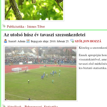
Publicisztika - Istenes Tibor
Az utolsó húsz év tavaszi szezonkezdetei
SZÓLJON HOZZÁ
Szerző: Admin
Bejegyzés ideje: 2010. február 25.
Közeleg a szezonkezd
Ennek apropóján honl
visszatekintővel, ame
tavaszi első mérkőzés
kis biztató statisztika
Aktuálisok - Beharangozó
,
Statisztika