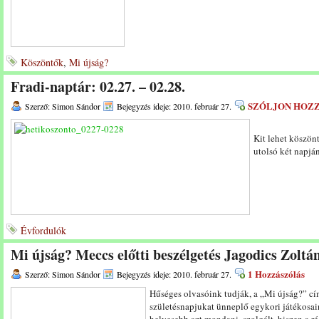
Köszöntők
,
Mi újság?
Fradi-naptár: 02.27. – 02.28.
SZÓLJON HOZ
Szerző: Simon Sándor
Bejegyzés ideje: 2010. február 27.
Kit lehet köszön
utolsó két napjá
Évfordulók
Mi újság? Meccs előtti beszélgetés Jagodics Zoltá
1 Hozzászólás
Szerző: Simon Sándor
Bejegyzés ideje: 2010. február 27.
Hűséges olvasóink tudják, a „Mi újság?” cí
születésnapjukat ünneplő egykori játékosai