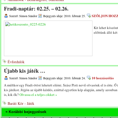
Fradi-naptár: 02.25. – 02.26.
SZÓLJON HOZ
Szerző: Simon Sándor
Bejegyzés ideje: 2010. február 25.
Kit lehet köszön
előttünk álló ké
Évfordulók
Újabb kis játék …
10 hozzászólás
Szerző: Simon Sándor
Bejegyzés ideje: 2010. február 24.
A múltkor egy Fradi-ötöst lehetett elérni. Szász Pisti nevű olvasónk el is érte. Ő i
kis játékot. Jöjjön az újabb kérdés, ezúttal egyetlen kép alapján, amely azonban 
is, kik ők?
Olvassa el a teljes cikket »
Baráti Kör - Játék
« Korábbi bejegyzések