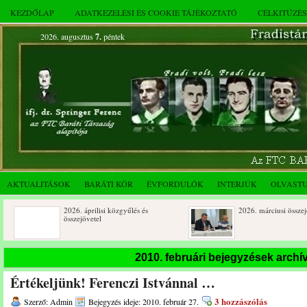
KEZDŐLAP
ADATKEZELÉSI ÉS COOKIE TÁJÉKOZTATÓ
CÉLKITŰZÉ
2026. augusztus
7.
péntek
AKTUALITÁSOK
BARÁTI KÖR
ÉVFORDULÓK
INTERJÚK
OLVAST
2026. áprilisi közgyűlés és
2026. márciusi összejövetel
összejövetel
Rendkívüli közgyűlés és a 2025.
Dálnoki József 90 éves
2010. februári bejegyzések arch
novemberi összejövetel
Értékeljünk! Ferenczi Istvánnal …
3 hozzászólás
Szerző: Admin
Bejegyzés ideje: 2010. február 27.