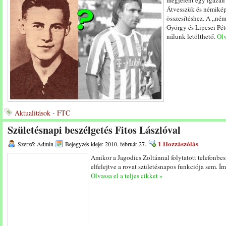
megjelent egy igazán 
Átvesszük és némikép
összesítéshez. A „ném
György és Lipcsei Pét
nálunk letölthető.
Olv
Aktualitások - FTC
Születésnapi beszélgetés Fitos Lászlóval
1 Hozzászólás
Szerző: Admin
Bejegyzés ideje: 2010. február 27.
Amikor a Jagodics Zoltánnal folytatott telefonbes
elfelejtve a rovat születésnapos funkciója sem. Ím
Olvassa el a teljes cikket »