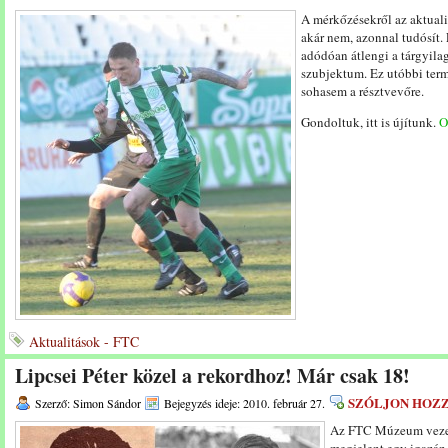
A mérkőzésekről az aktualit
akár nem, azonnal tudósít.
adódóan átlengi a tárgyila
szubjektum. Ez utóbbi term
sohasem a résztvevőre.
Gondoltuk, itt is újítunk.
O
Aktualitások - FTC
Lipcsei Péter közel a rekordhoz! Már csak 18!
SZÓLJON HOZ
Szerző: Simon Sándor
Bejegyzés ideje: 2010. február 27.
Az FTC Múzeum vezet