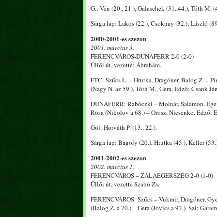
G.: Vén (20., 21.), Galaschek (31.,44.), Tóth M. (4
Sárga lap: Lakos (22.), Csoknay (32.), László (89
2000-2001-es szezon
2001. március 3.
FERENCVÁROS-DUNAFERR 2-0 (2-0)
Üllői út, vezette: Ábrahám.
FTC: Szűcs L. – Hrutka, Dragóner, Balog Z. – Pint
(Nagy N. az 59.), Tóth M., Gera. Edző: Csank Já
DUNAFERR: Rabóczki – Molnár, Salamon, Éger (P
Rósa (Nikolov a 68.) – Orosz, Nicsenko. Edző: E
Gól: Horváth P. (13., 22.).
Sárga lap: Bagoly (20.), Hrutka (45.), Keller (53.
2001-2002-es szezon
2002. március 1.
FERENCVÁROS – ZALAEGERSZEG 2-0 (1-0)
Üllői út, vezette Szabó Zs.
FERENCVÁROS: Szűcs – Vukmir, Dragóner, Gyepes 
(Balog Z. a 70.) – Gera (Jovics a 92.). Szi: Garam