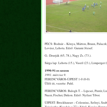
PÉCS: Bodnár – Kónya, Márton, Braun, Palaczky 
Lovász, Lehota. Edző: Garami József.
G.: Dzurják (65, 78.), Nagy Zs. (73.).
Sárga lap: Lehota (15.), Vaszil (23.), Limperger (
1990-91-es szezon
1991. március 9.
FERENCVÁROS-ÚJPEST 1-0 (0-0)
Üllői út, vezette: Puhl.
FERENCVÁROS: Balogh T. – Lipcsei, Pintér, Limper
Nacer, Fischer, Dukon. Edző: Nyilasi Tibor.
ÚJPEST: Brockhauser – Colesniuc, Szőnyi, Szabó,
Zsivóczky (Kecskés a 77.). Edző: Kovács Ferenc