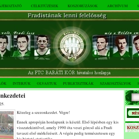
TÁJÉKOZTATÓ
CÉLKITŰZÉSEK
KOSZORÚZÁSOK
ARCHÍVUM
LÓK
INTERJÚK
OLVASTUK
PUBLICISZTIKÁK
SZAKOSZTÁLYOK
onkezdetei
25.
Közeleg a szezonkezdet. Végre!
Ennek apropóján honlapunk is készül. Első lépésben egy kis
KOS
visszatekintővel, amely 1990 óta veszi górcső alá a Fradi
tavaszi első mérkőzéseit. A végén pedig természetesen egy
kis biztató statisztika.