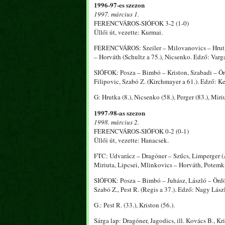
1996-97-es szezon
1997. március 1.
FERENCVÁROS-SIÓFOK 3-2 (1-0)
Üllői út, vezette: Kurmai.
FERENCVÁROS: Szeiler – Milovanovics – Hrutka,
– Horváth (Schultz a 75.), Nicsenko. Edző: Varg
SIÓFOK: Posza – Bimbó – Kriston, Szabadi – Ördö
Filipovic, Szabó Z. (Kirchmayer a 61.). Edző: K
G: Hrutka (8.), Nicsenko (58.), Perger (83.), Miriu
1997-98-as szezon
1998. március 2.
FERENCVÁROS-SIÓFOK 0-2 (0-1)
Üllői út, vezette: Hanacsek.
FTC: Udvarácz – Dragóner – Szűcs, Limperger (Al
Miriuta, Lipcsei, Mlinkovics – Horváth, Potemki
SIÓFOK: Posza – Bimbó – Juhász, László – Ördög (
Szabó Z., Pest R. (Regis a 37.). Edző: Nagy Lász
G.: Pest R. (33.), Kriston (56.).
Sárga lap: Dragóner, Jagodics, ill. Kovács B., Kri