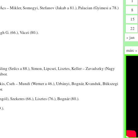
1
cs – Mikler, Somogyi, Stefanov (Jakab a 81.), Palacian (Gyimesi a 78.)
8
15
22
h G. (66.), Váczi (80.).
« jan
márc »
ng (Szűcs a 88.), Simon, Lipcsei, Lisztes, Keller – Zavadszky (Nagy
ibor.
skis, Cseh – Mundi (Werner a 46.), Urbányi, Bognár, Kvanduk, Bükszegi
r.
gól), Szekeres (66.), Lisztes (76.), Bognár (80.).
.).