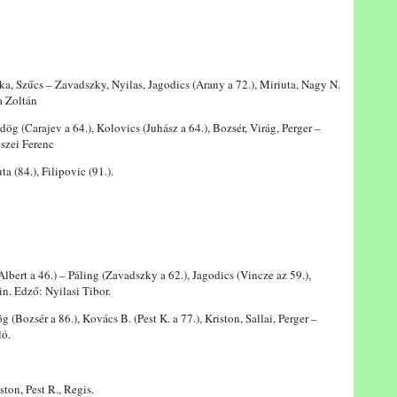
 Szűcs – Zavadszky, Nyilas, Jagodics (Arany a 72.), Miriuta, Nagy N.
a Zoltán
g (Carajev a 64.), Kolovics (Juhász a 64.), Bozsér, Virág, Perger –
eszei Ferenc
ta (84.), Filipovic (91.).
bert a 46.) – Páling (Zavadszky a 62.), Jagodics (Vincze az 59.),
n. Edző: Nyilasi Tibor.
Bozsér a 86.), Kovács B. (Pest K. a 77.), Kriston, Sallai, Perger –
ló.
ston, Pest R., Regis.