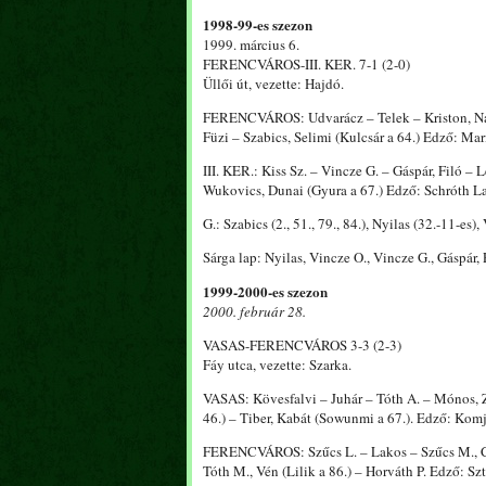
1998-99-es szezon
1999. március 6.
FERENCVÁROS-III. KER. 7-1 (2-0)
Üllői út, vezette: Hajdó.
FERENCVÁROS: Udvarácz – Telek – Kriston, Nagy 
Füzi – Szabics, Selimi (Kulcsár a 64.) Edző: Mar
III. KER.: Kiss Sz. – Vincze G. – Gáspár, Filó – L
Wukovics, Dunai (Gyura a 67.) Edző: Schróth La
G.: Szabics (2., 51., 79., 84.), Nyilas (32.-11-es),
Sárga lap: Nyilas, Vincze O., Vincze G., Gáspár, P
1999-2000-es szezon
2000. február 28.
VASAS-FERENCVÁROS 3-3 (2-3)
Fáy utca, vezette: Szarka.
VASAS: Kövesfalvi – Juhár – Tóth A. – Mónos, Zo
46.) – Tiber, Kabát (Sowunmi a 67.). Edző: Komj
FERENCVÁROS: Szűcs L. – Lakos – Szűcs M., Crn
Tóth M., Vén (Lilik a 86.) – Horváth P. Edző: S