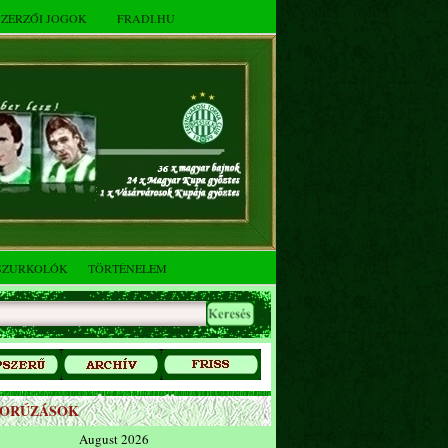
SZERZŐI JOGOK
FRADI.HU
SZURKOLÓK
TÖRTÉNELEM
ZORÚZÁSOK
August 2026