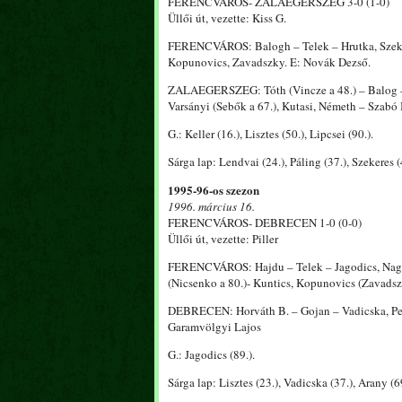
FERENCVÁROS- ZALAEGERSZEG 3-0 (1-0)
Üllői út, vezette: Kiss G.
FERENCVÁROS: Balogh – Telek – Hrutka, Szekeres 
Kopunovics, Zavadszky. E: Novák Dezső.
ZALAEGERSZEG: Tóth (Vincze a 48.) – Balog – Sz
Varsányi (Sebők a 67.), Kutasi, Németh – Szabó I
G.: Keller (16.), Lisztes (50.), Lipcsei (90.).
Sárga lap: Lendvai (24.), Páling (37.), Szekeres (4
1995-96-os szezon
1996. március 16.
FERENCVÁROS- DEBRECEN 1-0 (0-0)
Üllői út, vezette: Piller
FERENCVÁROS: Hajdu – Telek – Jagodics, Nagy N
(Nicsenko a 80.)- Kuntics, Kopunovics (Zavadsz
DEBRECEN: Horváth B. – Gojan – Vadicska, Pető 
Garamvölgyi Lajos
G.: Jagodics (89.).
Sárga lap: Lisztes (23.), Vadicska (37.), Arany (69