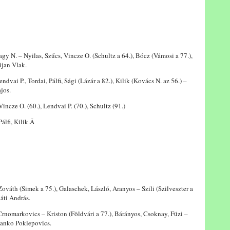
N. – Nyilas, Szűcs, Vincze O. (Schultz a 64.), Bócz (Vámosi a 77.),
ijan Vlak.
endvai P., Tordai, Pálfi, Sági (Lázár a 82.), Kilik (Kovács N. az 56.) –
jos.
 Vincze O. (60.), Lendvai P. (70.), Schultz (91.)
álfi, Kilik.Â
váth (Simek a 75.), Galaschek, László, Aranyos – Szili (Szilveszter a
áti András.
omarkovics – Kriston (Földvári a 77.), Bárányos, Csoknay, Füzi –
ztanko Poklepovics.