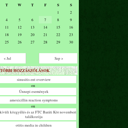
T
W
T
F
S
S
1
2
4
5
6
7
8
9
11
12
13
14
15
16
18
19
20
21
22
23
25
26
27
28
29
30
< Jul
Sep >
TÓBBI HOZZÁSZÓLÁSOK
sinusitis ent overview
on
Ünnepi események
amoxicillin reaction symptoms
on
ívüli közgyűlés és az FTC Baráti Kör novemberi
találkozója
otitis media in children