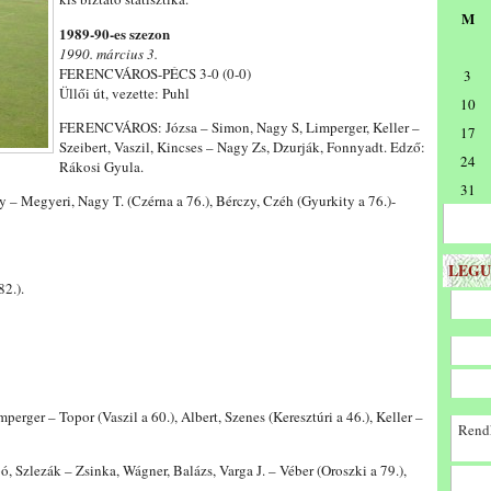
M
1989-90-es szezon
1990. március 3.
FERENCVÁROS-PÉCS 3-0 (0-0)
3
Üllői út, vezette: Puhl
10
FERENCVÁROS: Józsa – Simon, Nagy S, Limperger, Keller –
17
Szeibert, Vaszil, Kincses – Nagy Zs, Dzurják, Fonnyadt. Edző:
24
Rákosi Gyula.
31
– Megyeri, Nagy T. (Czérna a 76.), Bérczy, Czéh (Gyurkity a 76.)-
LEGU
82.).
ger – Topor (Vaszil a 60.), Albert, Szenes (Keresztúri a 46.), Keller –
Rendk
 Szlezák – Zsinka, Wágner, Balázs, Varga J. – Véber (Oroszki a 79.),
.