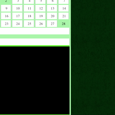
2
3
4
5
6
7
9
10
11
12
13
14
16
17
18
19
20
21
23
24
25
26
27
28