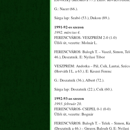
G.: Nacer (66.).
Sárga lap: Szabó (53.), Dukon (89.).
1991-92-es szezon
1992. március 4.
FERENCVÁROS- VESZPRÉM 2-0 (1-0)
Üllői út, vezette: Molnár L.
FERENCVÁROS: Balogh T. – Vaszil, Simon, Telek,
46.), Deszatnik. E: Nyilasi Tibor
VESZPRÉM: Andorka – Pál, Csík, Lantai, Szécsi 
(Horváth I L. a 63.). E: Keszei Ferenc
G.: Deszatnik (36.), Albert (72.).
Sárga lap: Deszatnik (22.), Csík (60.).
1992-93-as szezon
1993. február 20.
FERENCVÁROS- CSEPEL 0-1 (0-0)
Üllői út, vezette: Bognár
FERENCVÁROS: Balogh T. – Telek – Simon, Kuzny
(Deszatnik a 46.) – Gregor, Balogh G. E: Nyilasi