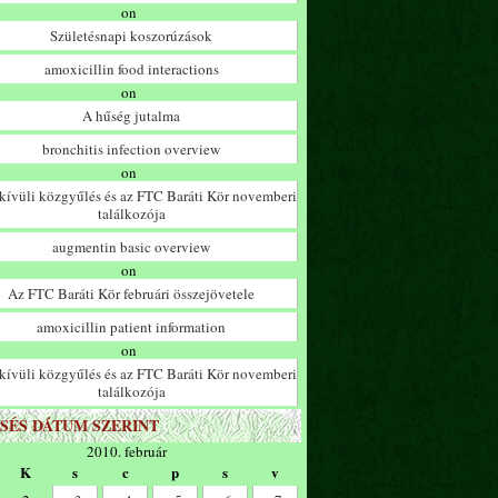
on
Születésnapi koszorúzások
amoxicillin food interactions
on
A hűség jutalma
bronchitis infection overview
on
ívüli közgyűlés és az FTC Baráti Kör novemberi
találkozója
augmentin basic overview
on
Az FTC Baráti Kör februári összejövetele
amoxicillin patient information
on
ívüli közgyűlés és az FTC Baráti Kör novemberi
találkozója
SÉS DÁTUM SZERINT
2010. február
K
s
c
p
s
v