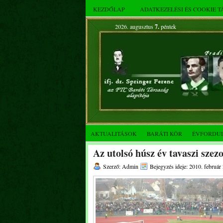
KEZDŐLAP
ADATKEZELÉSI ÉS COOKIE 
2026. augusztus
7.
péntek
AKTUALITÁSOK
BARÁTI KÖR
ÉVFORDU
Az utolsó húsz év tavaszi szez
Szerző: Admin
Bejegyzés ideje: 2010. február 