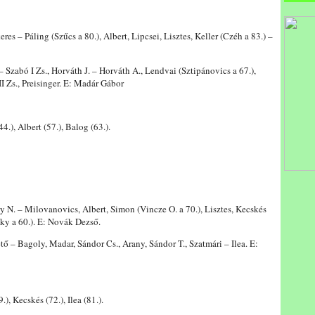
– Páling (Szűcs a 80.), Albert, Lipcsei, Lisztes, Keller (Czéh a 83.) –
abó I Zs., Horváth J. – Horváth A., Lendvai (Sztipánovics a 67.),
I Zs., Preisinger. E: Madár Gábor
4.), Albert (57.), Balog (63.).
. – Milovanovics, Albert, Simon (Vincze O. a 70.), Lisztes, Kecskés
ky a 60.). E: Novák Dezső.
– Bagoly, Madar, Sándor Cs., Arany, Sándor T., Szatmári – Ilea. E:
.), Kecskés (72.), Ilea (81.).