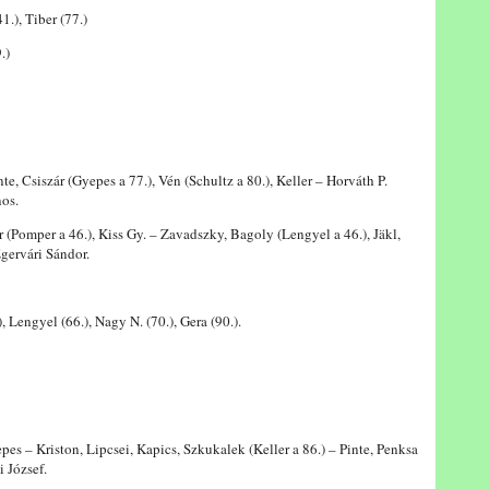
1.), Tiber (77.)
.)
e, Csiszár (Gyepes a 77.), Vén (Schultz a 80.), Keller – Horváth P.
nos.
omper a 46.), Kiss Gy. – Zavadszky, Bagoly (Lengyel a 46.), Jäkl,
gervári Sándor.
), Lengyel (66.), Nagy N. (70.), Gera (90.).
– Kriston, Lipcsei, Kapics, Szkukalek (Keller a 86.) – Pinte, Penksa
i József.