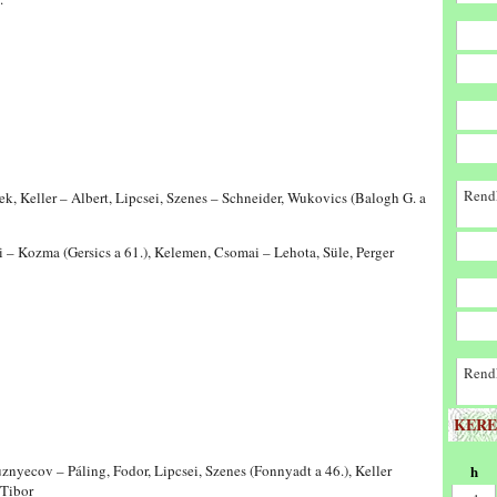
Rendk
 Keller – Albert, Lipcsei, Szenes – Schneider, Wukovics (Balogh G. a
– Kozma (Gersics a 61.), Kelemen, Csomai – Lehota, Süle, Perger
Rendk
KERE
ecov – Páling, Fodor, Lipcsei, Szenes (Fonnyadt a 46.), Keller
h
 Tibor