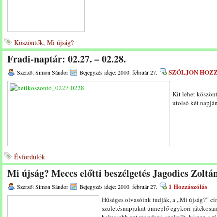
Köszöntők
,
Mi újság?
Fradi-naptár: 02.27. – 02.28.
SZÓLJON HOZ
Szerző: Simon Sándor
Bejegyzés ideje: 2010. február 27.
Kit lehet köszön
utolsó két napjá
Évfordulók
Mi újság? Meccs előtti beszélgetés Jagodics Zoltá
1 Hozzászólás
Szerző: Simon Sándor
Bejegyzés ideje: 2010. február 27.
Hűséges olvasóink tudják, a „Mi újság?” cí
születésnapjukat ünneplő egykori játékosai