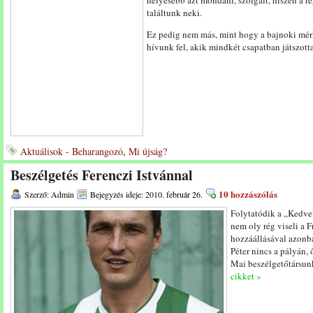
helyesebb azt mondani, szolgált, hiszen a ré
találtunk neki.
Ez pedig nem más, mint hogy a bajnoki mér
hívunk fel, akik mindkét csapatban játszott
Aktuálisok - Beharangozó
,
Mi újság?
Beszélgetés Ferenczi Istvánnal
10 hozzászólás
Szerző: Admin
Bejegyzés ideje: 2010. február 26.
Folytatódik a „Kedve
nem oly rég viseli a F
hozzáállásával azonba
Péter nincs a pályán, 
Mai beszélgetőtársunk
cikket »