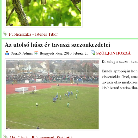
Publicisztika - Istenes Tibor
Az utolsó húsz év tavaszi szezonkezdetei
SZÓLJON HOZZÁ
Szerző: Admin
Bejegyzés ideje: 2010. február 25.
Közeleg a szezonkezd
Ennek apropóján honl
visszatekintővel, ame
tavaszi első mérkőzés
kis biztató statisztika
Aktuálisok - Beharangozó
,
Statisztika