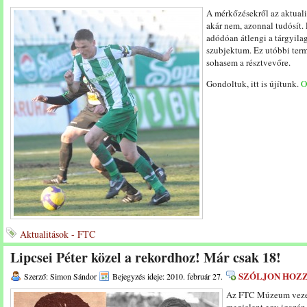
A mérkőzésekről az aktualit
akár nem, azonnal tudósít.
adódóan átlengi a tárgyila
szubjektum. Ez utóbbi term
sohasem a résztvevőre.
Gondoltuk, itt is újítunk.
O
Aktualitások - FTC
Lipcsei Péter közel a rekordhoz! Már csak 18!
SZÓLJON HOZ
Szerző: Simon Sándor
Bejegyzés ideje: 2010. február 27.
Az FTC Múzeum vezet