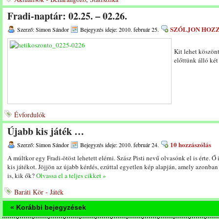
Fradi-naptár: 02.25. – 02.26.
SZÓLJON HOZ
Szerző: Simon Sándor
Bejegyzés ideje: 2010. február 25.
Kit lehet köszön
előttünk álló ké
Évfordulók
Újabb kis játék …
10 hozzászólás
Szerző: Simon Sándor
Bejegyzés ideje: 2010. február 24.
A múltkor egy Fradi-ötöst lehetett elérni. Szász Pisti nevű olvasónk el is érte. Ő i
kis játékot. Jöjjön az újabb kérdés, ezúttal egyetlen kép alapján, amely azonban 
is, kik ők?
Olvassa el a teljes cikket »
Baráti Kör - Játék
« Korábbi bejegyzések