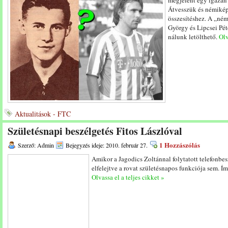
megjelent egy igazán 
Átvesszük és némikép
összesítéshez. A „ném
György és Lipcsei Pét
nálunk letölthető.
Olv
Aktualitások - FTC
Születésnapi beszélgetés Fitos Lászlóval
1 Hozzászólás
Szerző: Admin
Bejegyzés ideje: 2010. február 27.
Amikor a Jagodics Zoltánnal folytatott telefonbes
elfelejtve a rovat születésnapos funkciója sem. Ím
Olvassa el a teljes cikket »