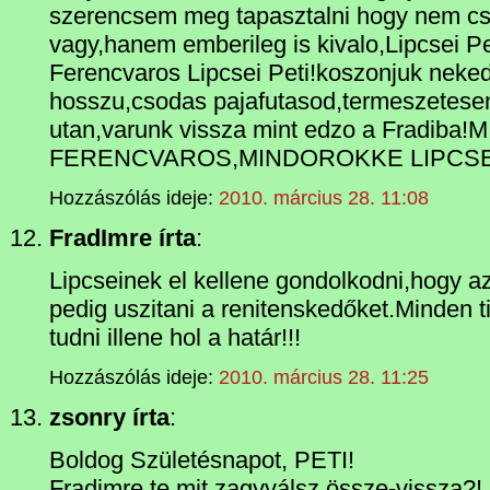
szerencsem meg tapasztalni hogy nem csa
vagy,hanem emberileg is kivalo,Lipcsei P
Ferencvaros Lipcsei Peti!koszonjuk neke
hosszu,csodas pajafutasod,termeszetese
utan,varunk vissza mint edzo a Fradi
FERENCVAROS,MINDOROKKE LIPCSEI
Hozzászólás ideje:
2010. március 28. 11:08
FradImre írta
:
Lipcseinek el kellene gondolkodni,hogy az 
pedig uszitani a renitenskedőket.Minden t
tudni illene hol a határ!!!
Hozzászólás ideje:
2010. március 28. 11:25
zsonry írta
:
Boldog Születésnapot, PETI!
Fradimre te mit zagyválsz össze-vissza?!