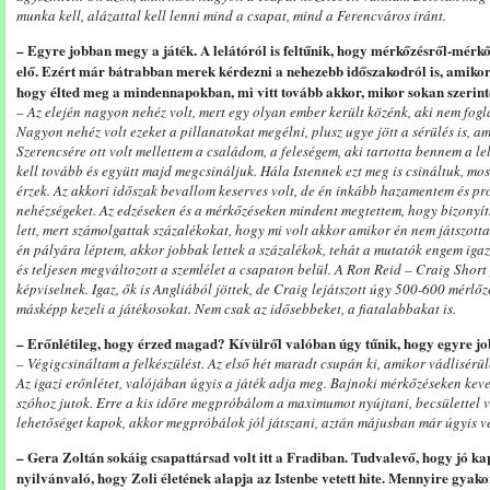
munka kell, alázattal kell lenni mind a csapat, mind a Ferencváros iránt.
– Egyre jobban megy a játék. A lelátóról is feltűnik, hogy mérkőzésről-mérkő
elő. Ezért már bátrabban merek kérdezni a nehezebb időszakodról is, amikor
hogy élted meg a mindennapokban, mi vitt tovább akkor, mikor sokan szerin
– Az elején nagyon nehéz volt, mert egy olyan ember került közénk, aki nem fogla
Nagyon nehéz volt ezeket a pillanatokat megélni, plusz ugye jött a sérülés is, am
Szerencsére ott volt mellettem a családom, a feleségem, aki tartotta bennem a le
kell tovább és együtt majd megcsináljuk. Hála Istennek ezt meg is csináltuk, mo
érzek. Az akkori időszak bevallom keserves volt, de én inkább hazamentem és 
nehézségeket. Az edzéseken és a mérkőzéseken mindent megtettem, hogy bizonyít
lett, mert számolgattak százalékokat, hogy mi volt akkor amikor én nem játszott
én pályára léptem, akkor jobbak lettek a százalékok, tehát a mutatók engem igaz
és teljesen megváltozott a szemlélet a csapaton belül. A Ron Reid – Craig Shor
képviselnek. Igaz, ők is Angliából jöttek, de Craig lejátszott úgy 500-600 mérlőz
másképp kezeli a játékosokat. Nem csak az idősebbeket, a fiatalabbakat is.
– Erőnlétileg, hogy érzed magad? Kívülről valóban úgy tűnik, hogy egyre jo
– Végigcsináltam a felkészülést. Az első hét maradt csupán ki, amikor vádlisérü
Az igazi erőnlétet, valójában úgyis a játék adja meg. Bajnoki mérkőzéseken kev
szóhoz jutok. Erre a kis időre megpróbálom a maximumot nyújtani, becsülettel v
lehetőséget kapok, akkor megpróbálok jól játszani, aztán májusban már úgyis v
– Gera Zoltán sokáig csapattársad volt itt a Fradiban. Tudvalevő, hogy jó ka
nyilvánvaló, hogy Zoli életének alapja az Istenbe vetett hite. Mennyire gyako