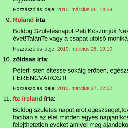
Hozzászólás ideje:
2010. március 26. 14:38
Roland
írta
:
Boldog Születésnapot Peti.Köszönjük Nek
évet!TalánTe vagy a csapat utolsó mohiká
Hozzászólás ideje:
2010. március 26. 19:10
zöldsas írta
:
Pétert Isten éltesse sokáig erőben, egés
FERENCVÁROS!!!
Hozzászólás ideje:
2010. március 27. 22:02
ftc ireland
írta
:
Boldog szuletes napot,erot,egeszseget,tov
fociban s az elet minden egyes napjan!ko
felejthetetlen eveket amivel meg ajandeko