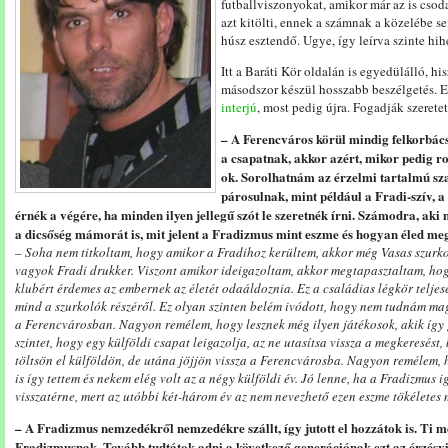
futballviszonyokat, amikor már az is csoda
azt kitölti, ennek a számnak a közelébe se
húsz esztendő. Ugye, így leírva szinte hih
Itt a Baráti Kör oldalán is egyedülálló, hi
másodszor készül hosszabb beszélgetés. 
interjú
, most pedig újra. Fogadják szeretet
– A Ferencváros körül mindig felkorbác
a csapatnak, akkor azért, mikor pedig ro
ok. Sorolhatnám az érzelmi tartalmú sz
párosulnak, mint például a Fradi-szív, 
érnék a végére, ha minden ilyen jellegű szót le szeretnék írni. Számodra, aki 
a dicsőség mámorát is, mit jelent a Fradizmus mint eszme és hogyan éled 
– Soha nem titkoltam, hogy amikor a Fradihoz kerültem, akkor még Vasas szurko
vagyok Fradi drukker. Viszont amikor ideigazoltam, akkor megtapasztaltam, hogy
klubért érdemes az embernek az életét odaáldoznia. Ez a családias légkör telje
mind a szurkolók részéről. Ez olyan szinten belém ivódott, hogy nem tudnám ma
a Ferencvárosban. Nagyon remélem, hogy lesznek még ilyen játékosok, akik így 
szintet, hogy egy külföldi csapat leigazolja, az ne utasítsa vissza a megkeresést,
töltsön el külföldön, de utána jöjjön vissza a Ferencvárosba. Nagyon remélem,
is így tettem és nekem elég volt az a négy külföldi év. Jó lenne, ha a Fradizmus i
visszatérne, mert az utóbbi két-három év az nem nevezhető ezen eszme tökéletes
– A Fradizmus nemzedékről nemzedékre szállt, így jutott el hozzátok is. Ti m
Fradizmusnak. Tovább tudtátok adni a következő generációnak ezt az érzésvi