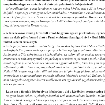
csupán díszelegni ez az érzés a ti aktív pályafutásotok befejezésével?
– Jelen pillanatban, a mai keretben ez nagyon nehéz kérdés, mert a 25-ös keret
külföldi. Sajnos így ezt nagyon nehéz továbbadni. Azt mondom a családomon b
mert a kisfiam játszik az U12-ben és ő, azt kell mondjam, fanatikus. Minden mé
reménykedem benne, hogy a korosztályán belül és által ezt a fanatizmust át leh
lesz, aki megszereti a Ferencvárost.
– A Ferencváros mindig híres volt arról, hogy kimagasló játéktudású, legend
már az aktív pályafutásod alatt a Fradi emblematikus figurájává váltál. Mily
tudtad kezelni ezt a súlyt?
– Az én pályafutásom akkor indult be igazán, amikor Nyilasi Tibi 92-ben előréb
emberfogót játszottam, amit ezen a poszton kellett, azt úgy gondolom teljesített
Aztán amikor Tibi előre hozott a középpályára, én akkor váltam azzá az emberré,
szenzációs év volt, megnyertük a bajnokságot és nekem is jól ment a játék. Akko
kettőt rúgtam, plusz a Levskinek oda-vissza ugyancsak kettőt, tehát hat gólt r
teljesítmény. Akkoriban volt, hogy elszaladtak velem az indulatok és azt gondo
Nyilasi Tibi engem meg tudott állítani. Nagyon jól jött, hogy jó útra tudott tere
gyermekeim, az automatikusan párosult nálam a felelősség érzésével. Tudtam, h
mint ahogy előtte egyszer-kétszer viselkedtem. Ezt így idősebb fejjel már másho
már megbántam.
– Látsz ma a fiatalok között olyan labdarúgót, aki a későbbiek során esetleg 
– Nagyon bízom ebben. A jelenlegi keretből Tóth Bencét tudnám kiemelni, talán
Kulcsár Dávid is nagyon tehetséges, vagy az éppen sérült Fitos Laci is meg van
úgyszintén. Ők azok, akik most nagyon a csapat közelében vannak. Belőlük még 