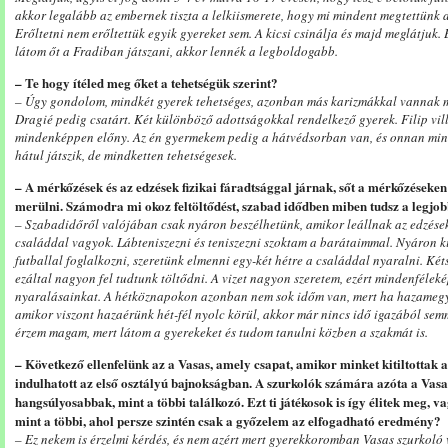
akkor legalább az embernek tiszta a lelkiismerete, hogy mi mindent megtettünk az
Erőltetni nem erőltettük egyik gyereket sem. A kicsi csinálja és majd meglátjuk
látom őt a Fradiban játszani, akkor lennék a legboldogabb.
– Te hogy ítéled meg őket a tehetségük szerint?
– Úgy gondolom, mindkét gyerek tehetséges, azonban más karizmákkal vannak me
Dragié pedig csatárt. Két különböző adottságokkal rendelkező gyerek. Filip vil
mindenképpen előny. Az én gyermekem pedig a hátvédsorban van, és onnan minde
hátul játszik, de mindketten tehetségesek.
– A mérkőzések és az edzések fizikai fáradtsággal járnak, sőt a mérkőzéseken
merülni. Számodra mi okoz feltöltődést, szabad idődben miben tudsz a legjo
– Szabadidőről valójában csak nyáron beszélhetünk, amikor leállnak az edzése
családdal vagyok. Lábteniszezni és teniszezni szoktam a barátaimmal. Nyáron 
futballal foglalkozni, szeretünk elmenni egy-két hétre a családdal nyaralni. Ké
ezáltal nagyon fel tudtunk töltődni. A vizet nagyon szeretem, ezért mindenféleké
nyaralásainkat. A hétköznapokon azonban nem sok időm van, mert ha hazamegye
amikor viszont hazaérünk hét-fél nyolc körül, akkor már nincs idő igazából semm
érzem magam, mert látom a gyerekeket és tudom tanulni közben a szakmát is.
– Következő ellenfelünk az a Vasas, amely csapat, amikor minket kitiltottak 
indulhatott az első osztályú bajnokságban. A szurkolók számára azóta a Vasa
hangsúlyosabbak, mint a többi találkozó. Ezt ti játékosok is így élitek meg,
mint a többi, ahol persze szintén csak a győzelem az elfogadható eredmény?
– Ez nekem is érzelmi kérdés, és nem azért mert gyerekkoromban Vasas szurkoló v