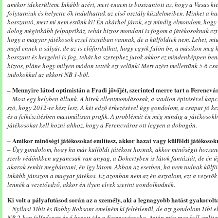
amikor idekerültem. Inkább azért, mert engem is bosszantott az, hogy a Vasas kie
folytatniuk és helyette ők indulhattak az első osztály küzdelmeiben. Minket a hat
bosszantó, mert mi nem estünk ki! Én akárhol járok, ezt mindig elmondom, hogy 
dolog méginkább felpaprikáz, tehát biztos mondani is fogom a játékosoknak ezt 
hogy a magyar játékosok ezzel tisztában vannak, de a külföldiek nem. Lehet, mi
majd ennek a súlyát, de az is előfordulhat, hogy egyik fülön be, a másikon meg 
bosszant és hergelni is fog, tehát ha szerephez jutok akkor ez mindenképpen be
biztos, pláne hogy milyen módon tették ezt velünk! Mert azért mellettünk 5-6 csap
indokokkal az akkori NB 1-ből.
– Mennyire látod optimistán a Fradi jövőjét, szerinted merre tart a Ferencv
– Most egy helyben állunk. A hírek ellentmondásosak, a stadion építésével kapcs
szó, hogy 2012-re kész lesz. A két edző érkezésével úgy gondolom, a csapat jó k
és a felkészítésben maximálisan profik. A problémát én még mindig a játékosok
játékosokat kell hozni ahhoz, hogy a Ferencváros ott legyen a dobogón.
– Amikor minőségi játékosokat említesz, akkor hazai vagy külföldi játékoso
– Úgy gondolom, hogy ha már külföldi játékost hoznak, akkor minőségit hozzana
szerb védőnkben ugyancsak van anyag, a Dohertyben is látok fantáziát, de én 
akarok senkit megbántani, én így látom. Abban az esetben, ha nem tudnak külföl
inkább játsszon a magyar játékos. Ez azonban nem az én asztalom, ezt a vezetők 
lennék a vezetőedző, akkor én ilyen elvek szerint gondolkodnék.
Ki volt a pályafutásod során az a személy, aki a legnagyobb hatást gyakorolt
– Nyilasi Tibit és Bobby Robsont emelném ki feltétlenül, de azt gondolom Tibi el
NB 2-ben felfedezett és ő hozott ide a Ferencvárosba. Aztán még meg kell említe