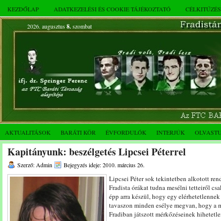
KEZDŐLAP
ADATKEZELÉSI ÉS COOKIE TÁJÉKOZTATÓ
CÉLKITŰZÉ
2026. augusztus
8.
szombat
AKTUALITÁSOK
BARÁTI KÖR
ÉVFORDULÓK
INTERJÚK
OLVAST
Kapitányunk: beszélgetés Lipcsei Péterrel
Szerző: Admin
Bejegyzés ideje: 2010. március 26.
Lipcsei Péter sok tekintetben alkotott re
Fradista órákat tudna mesélni tetteiről cs
épp arra készül, hogy egy elérhetetlennek
tavaszon minden esélye megvan, hogy a mú
Fradiban játszott mérkőzéseinek hihetetl