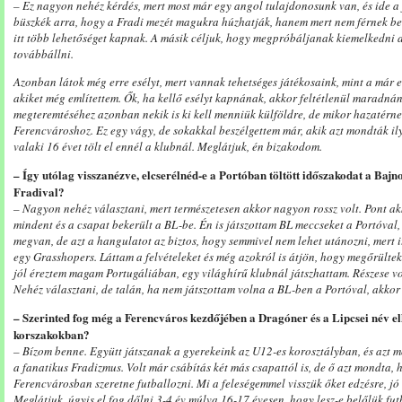
– Ez nagyon nehéz kérdés, mert most már egy angol tulajdonosunk van, és ide a
büszkék arra, hogy a Fradi mezét magukra húzhatják, hanem mert nem férnek be 
itt több lehetőséget kapnak. A másik céljuk, hogy megpróbáljanak kiemelkedni
továbbállni.
Azonban látok még erre esélyt, mert vannak tehetséges játékosaink, mint a már e
akiket még említettem. Ők, ha kellő esélyt kapnának, akkor feltétlenül maradná
megteremtéséhez azonban nekik is ki kell menniük külföldre, de mikor hazatérn
Ferencvároshoz. Ez egy vágy, de sokakkal beszélgettem már, akik azt mondták il
valaki 16 évet tölt el ennél a klubnál. Meglátjuk, én bizakodom.
– Így utólag visszanézve, elcserélnéd-e a Portóban töltött időszakodat a Baj
Fradival?
– Nagyon nehéz választani, mert természetesen akkor nagyon rossz volt. Pont a
mindent és a csapat bekerült a BL-be. Én is játszottam BL meccseket a Portóval,
megvan, de azt a hangulatot az biztos, hogy semmivel nem lehet utánozni, mert it
egy Grasshopers. Láttam a felvételeket és még azokról is átjön, hogy megőrült
jól éreztem magam Portugáliában, egy világhírű klubnál játszhattam. Részese v
Nehéz választani, de talán, ha nem játszottam volna a BL-ben a Portóval, akkor
– Szerinted fog még a Ferencváros kezdőjében a Dragóner és a Lipcsei név e
korszakokban?
– Bízom benne. Együtt játszanak a gyerekeink az U12-es korosztályban, és az
a fanatikus Fradizmus. Volt már csábítás két más csapattól is, de ő azt mondta, h
Ferencvárosban szeretne futballozni. Mi a feleségemmel visszük őket edzésre, j
Meglátjuk, úgyis el fog dőlni 3-4 év múlva 16-17 évesen, hogy lesz-e belőlük fut