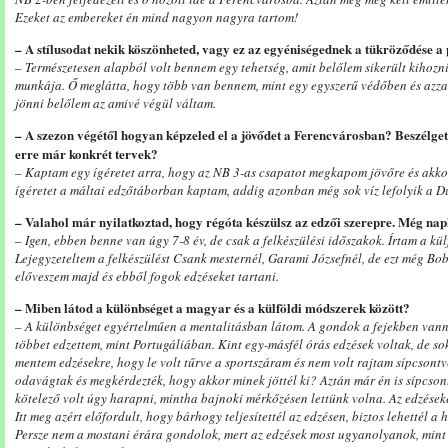
Ezeket az embereket én mind nagyon nagyra tartom!
– A stílusodat nekik köszönheted, vagy ez az egyéniségednek a tükröződése a
– Természetesen alapból volt bennem egy tehetség, amit belőlem sikerült kihozni
munkája. Ő meglátta, hogy több van bennem, mint egy egyszerű védőben és azzal,
jönni belőlem az amivé végül váltam.
– A szezon végétől hogyan képzeled el a jövődet a Ferencvárosban? Beszélget
erre már konkrét tervek?
– Kaptam egy ígéretet arra, hogy az NB 3-as csapatot megkapom jövőre és akkor
ígéretet a máltai edzőtáborban kaptam, addig azonban még sok víz lefolyik a Du
– Valahol már nyilatkoztad, hogy régóta készülsz az edzői szerepre. Még napl
– Igen, ebben benne van úgy 7-8 év, de csak a felkészülési időszakok. Írtam a kül
Lejegyzeteltem a felkészülést Csank mesternél, Garami Józsefnél, de ezt még Bob
előveszem majd és ebből fogok edzéseket tartani.
– Miben látod a különbséget a magyar és a külföldi módszerek között?
– A különbséget egyértelműen a mentalitásban látom. A gondok a fejekben vann
többet edzettem, mint Portugáliában. Kint egy-másfél órás edzések voltak, de so
mentem edzésekre, hogy le volt tűrve a sportszáram és nem volt rajtam sípcsont
odavágtak és megkérdezték, hogy akkor minek jöttél ki? Aztán már én is sípcson
kötelező volt úgy harapni, mintha bajnoki mérkőzésen lettünk volna. Az edzése
Itt meg azért előfordult, hogy bárhogy teljesítettél az edzésen, biztos lehettél a
Persze nem a mostani érára gondolok, mert az edzések most ugyanolyanok, mint