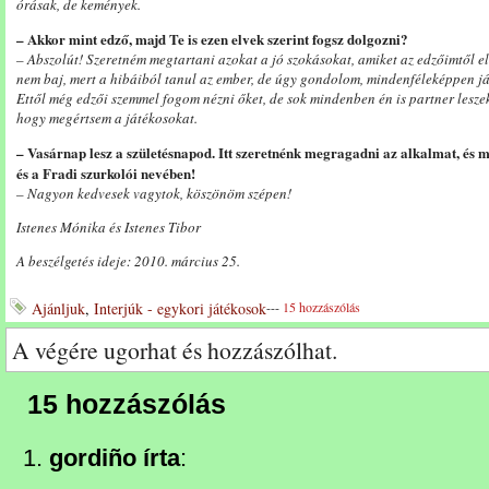
órásak, de kemények.
– Akkor mint edző, majd Te is ezen elvek szerint fogsz dolgozni?
– Abszolút! Szeretném megtartani azokat a jó szokásokat, amiket az edzőimtől el
nem baj, mert a hibáiból tanul az ember, de úgy gondolom, mindenféleképpen j
Ettől még edzői szemmel fogom nézni őket, de sok mindenben én is partner leszek
hogy megértsem a játékosokat.
– Vasárnap lesz a születésnapod. Itt szeretnénk megragadni az alkalmat, és
és a Fradi szurkolói nevében!
– Nagyon kedvesek vagytok, köszönöm szépen!
Istenes Mónika és Istenes Tibor
A beszélgetés ideje: 2010. március 25.
Ajánljuk
,
Interjúk - egykori játékosok
---
15 hozzászólás
A végére ugorhat és hozzászólhat.
15 hozzászólás
gordiño írta
: