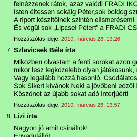
felnézzenek rátok, azaz valódi FRADI IK
Isten éltessen sokáig Péter,sok boldog sz
A riport készítőinek szintén elismerésem!
És végül sok „Lipcsei Pétert” a FRADI
Hozzászólás ideje:
2010. március 26. 13:26
Szlavicsek Béla írta
:
Miközben olvastam a fenti sorokat azon 
mikor lesz legközelebb olyan játékosunk, m
Vagy legalább hozzá hasonló. Csodálatos 
Sok Sikert kívánok Neki a jövőbeni edzői 
Köszönet az újabb sokat adó interjúért!
Hozzászólás ideje:
2010. március 26. 13:57
Lizi írta
:
Nagyon jó amit csináltok!
Egyedülálló!