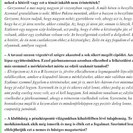
neked a hitéről vagy ezt a témát inkább nem érintettétek?
– Gerzsonnal a mai napig nagyon jó viszonyban vagyok. A múlt héten is beszélt
Azonnal gratuláltam is neki. Mikor Paksra mentünk, akkor a buszon is beszéltün
Gerzsont, hiszen tudjuk, hogy nagyon nehéz gyerekkora volt, ahogy azt is, hogy 
hogy ha ez jó útra terelte, akkor csinálja. Az, hogy jó úton jár, onnan is látszik,
Született egy nagyon szép kislányuk, azt pedig, hogy ő ebbe a közösségbe jár, e
voltunk, akkor egy szobában voltam vele. Itt beszélgettünk ezekről a dolgokról
a hitéért, de én nem csatlakozom ehhez a közösséghez. Zolit én úgy fogadom el 
olyannak, amilyen vagyok.
– A tavaszi szezon végeztével szögre akasztod a sok sikert megélt cipődet. 
lépsz együttesünkben. Ezzel párhuzamosan azonban elkezdted a felkészülést 
más szemmel a mérkőzéseket mióta az edzői szakmát tanulod?
– Elvégeztem az A és a B licenszet is, jövőre elkezdhetem a legmagasabb lépcsőfo
találkozókon, amikor a kispadról látom a mérkőzéseket, akkor már valóban más
Szakmai szemmel figyelem a történéseket, ami jó is, mert két–három évet minimu
hogy jó edző legyen. Szeretnék én is jó és sikeres edző lenni, ehhez pedig az edz
ami pedig esetleg rossz volt, azt el kell hagyjam. Sok mindent tanultam az edzői
viselkedni a játékosaimmal, ahogy a trénereim viselkedtek velem. Szeretném, ha 
bontakozna majd ki a kezem alatt és mindenféleképpen egy pozitív dolog lenne, 
csapatáig jutnának.
– A klubhűség a pénzközpontú világunkban kihalófélben lévő tulajdonság. Te
mohikánoknak akik még ismerik és meg is élték ezt a fogalmat. Szerinted les
elfelejthetjük ezt a nemes és hűséges magatartást?