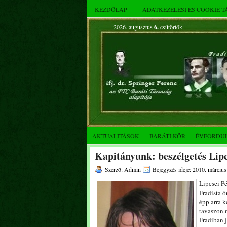
KEZDŐLAP
ADATKEZELÉSI ÉS COOKIE 
2026. augusztus
6.
csütörtök
AKTUALITÁSOK
BARÁTI KÖR
ÉVFORDU
Kapitányunk: beszélgetés Lipc
Szerző: Admin
Bejegyzés ideje: 2010. március
Lipcsei P
Fradista ó
épp arra k
tavaszon 
Fradiban 