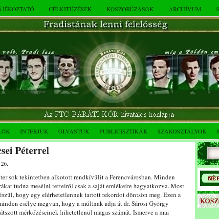
TÁJÉKOZTATÓ
CÉLKITŰZÉSEK
KOSZORÚZÁSOK
ARCHÍVUM
LÓK
INTERJÚK
OLVASTUK
PUBLICISZTIKÁK
SZAKOSZTÁLYOK
sei Péterrel
 26.
éter sok tekintetben alkotott rendkívülit a Ferencvárosban. Minden
rákat tudna mesélni tetteiről csak a saját emlékeire hagyatkozva. Most
észül, hogy egy elérhetetlennek tartott rekordot döntsön meg. Ezen a
KOS
minden esélye megvan, hogy a múltnak adja át dr. Sárosi György
játszott mérkőzéseinek hihetetlenül magas számát. Ismerve a mai