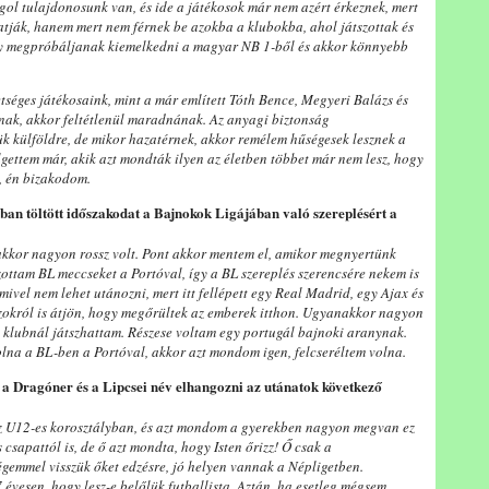
ol tulajdonosunk van, és ide a játékosok már nem azért érkeznek, mert
tják, hanem mert nem férnek be azokba a klubokba, ahol játszottak és
ogy megpróbáljanak kiemelkedni a magyar NB 1-ből és akkor könnyebb
tséges játékosaink, mint a már említett Tóth Bence, Megyeri Balázs és
ának, akkor feltétlenül maradnának. Az anyagi biztonság
k külföldre, de mikor hazatérnek, akkor remélem hűségesek lesznek a
gettem már, akik azt mondták ilyen az életben többet már nem lesz, hogy
k, én bizakodom.
óban töltött időszakodat a Bajnokok Ligájában való szereplésért a
akkor nagyon rossz volt. Pont akkor mentem el, amikor megnyertünk
zottam BL meccseket a Portóval, így a BL szereplés szerencsére nekem is
ivel nem lehet utánozni, mert itt fellépett egy Real Madrid, egy Ajax és
azokról is átjön, hogy megőrültek az emberek itthon. Ugyanakkor nagyon
 klubnál játszhattam. Részese voltam egy portugál bajnoki aranynak.
olna a BL-ben a Portóval, akkor azt mondom igen, felcseréltem volna.
 a Dragóner és a Lipcsei név elhangozni az utánatok következő
az U12-es korosztályban, és azt mondom a gyerekben nagyon megvan ez
 csapattól is, de ő azt mondta, hogy Isten őrizz! Ő csak a
égemmel visszük őket edzésre, jó helyen vannak a Népligetben.
 évesen, hogy lesz-e belőlük futballista. Aztán, ha esetleg mégsem,