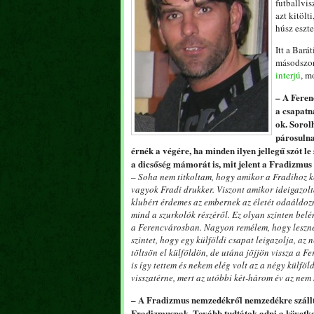
futballvis
azt kitölt
húsz eszte
Itt a Bará
másodszor
interjú
, m
– A Feren
a csapatn
ok. Sorol
párosulna
érnék a végére, ha minden ilyen jellegű szót le
a dicsőség mámorát is, mit jelent a Fradizm
– Soha nem titkoltam, hogy amikor a Fradihoz k
vagyok Fradi drukker. Viszont amikor ideigazolt
klubért érdemes az embernek az életét odaáldozn
mind a szurkolók részéről. Ez olyan szinten be
a Ferencvárosban. Nagyon remélem, hogy lesznek
szintet, hogy egy külföldi csapat leigazolja, az 
töltsön el külföldön, de utána jöjjön vissza a
is így tettem és nekem elég volt az a négy külföl
visszatérne, mert az utóbbi két-három év az nem
– A Fradizmus nemzedékről nemzedékre szállt, í
Fradizmusnak. Tovább tudtátok adni a következ