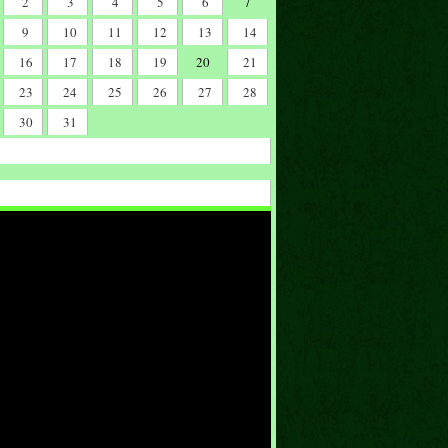
2
3
4
5
6
7
9
10
11
12
13
14
16
17
18
19
20
21
23
24
25
26
27
28
30
31