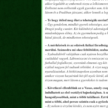
akkor legalább az embernek tiszta a lelkiismeret
Erőltetni nem erőltettük egyik gyereket sem. A 
látom őt a Fradiban játszani, akkor lennék a l
– Te hogy ítéled meg őket a tehetségük szerint
– Úgy gondolom, mindkét gyerek tehetséges, azo
Dragié pedig csatárt. Két különböző adottságokk
mindenképpen előny. Az én gyermekem pedig a h
hátul játszik, de mindketten tehetségesek.
– A mérkőzések és az edzések fizikai fáradtság
merülni. Számodra mi okoz feltöltődést, szab
– Szabadidőről valójában csak nyáron beszélhet
családdal vagyok. Lábteniszezni és teniszezni
futballal foglalkozni, szeretünk elmenni egy-két
ezáltal nagyon fel tudtunk töltődni. A vizet nag
nyaralásainkat. A hétköznapokon azonban nem s
amikor viszont hazaérünk hét-fél nyolc körül, a
érzem magam, mert látom a gyerekeket és tudom 
– Következő ellenfelünk az a Vasas, amely csa
indulhatott az első osztályú bajnokságban. A 
hangsúlyosabbak, mint a többi találkozó. Ezt t
mint a többi, ahol persze szintén csak a győz
– Ez nekem is érzelmi kérdés, és nem azért mert