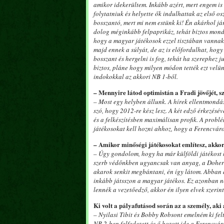
amikor idekerültem. Inkább azért, mert engem is 
folytatniuk és helyette ők indulhattak az első os
bosszantó, mert mi nem estünk ki! Én akárhol já
dolog méginkább felpaprikáz, tehát biztos monda
hogy a magyar játékosok ezzel tisztában vannak,
majd ennek a súlyát, de az is előfordulhat, hog
bosszant és hergelni is fog, tehát ha szerephez
biztos, pláne hogy milyen módon tették ezt velün
indokokkal az akkori NB 1-ből.
– Mennyire látod optimistán a Fradi jövőjét, 
– Most egy helyben állunk. A hírek ellentmondás
szó, hogy 2012-re kész lesz. A két edző érkezésé
és a felkészítésben maximálisan profik. A prob
játékosokat kell hozni ahhoz, hogy a Ferencvár
– Amikor minőségi játékosokat említesz, akkor
– Úgy gondolom, hogy ha már külföldi játékost 
szerb védőnkben ugyancsak van anyag, a Doherty
akarok senkit megbántani, én így látom. Abban a
inkább játsszon a magyar játékos. Ez azonban ne
lennék a vezetőedző, akkor én ilyen elvek szeri
Ki volt a pályafutásod során az a személy, aki
– Nyilasi Tibit és Bobby Robsont emelném ki felt
NB 2-ben felfedezett és ő hozott ide a Ferencvár