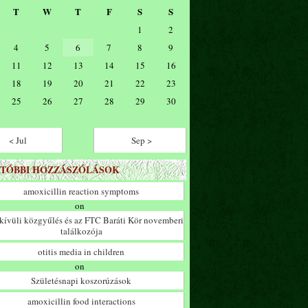
T
W
T
F
S
S
1
2
4
5
6
7
8
9
11
12
13
14
15
16
18
19
20
21
22
23
25
26
27
28
29
30
< Jul
Sep >
TÓBBI HOZZÁSZÓLÁSOK
amoxicillin reaction symptoms
on
ívüli közgyűlés és az FTC Baráti Kör novemberi
találkozója
otitis media in children
on
Születésnapi koszorúzások
amoxicillin food interactions