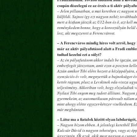
csupán díszelegni ez az érzés a ti aktív pályaf
– Jelen pillanatban, a mai keretben ez nagyon n
külföldi. Sajnos így ezt nagyon nehéz továbba
mert a kisfiam játszik az U12-ben és ő, azt kel
reménykedem benne, hogy a korosztályán belül és
lesz, aki megszereti a Ferencvárost.
– A Ferencváros mindig híres volt arról, hogy
már az aktív pályafutásod alatt a Fradi emblem
tudtad kezelni ezt a súlyt?
– Az én pályafutásom akkor indult be igazán, am
emberfogót játszottam, amit ezen a poszton kelle
Aztán amikor Tibi előre hozott a középpályára, é
szenzációs év volt, megnyertük a bajnokságot és
kettőt rúgtam, plusz a Levskinek oda-vissza ugy
teljesítmény. Akkoriban volt, hogy elszaladtak 
Nyilasi Tibi engem meg tudott állítani. Nagyon j
gyermekeim, az automatikusan párosult nálam a 
mint ahogy előtte egyszer-kétszer viselkedtem. E
már megbántam.
– Látsz ma a fiatalok között olyan labdarúgót,
– Nagyon bízom ebben. A jelenlegi keretből Tót
Kulcsár Dávid is nagyon tehetséges, vagy az épp
úgyszintén. Ők azok, akik most nagyon a csapat