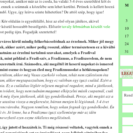
zonyokat, amikor már az is csoda, ha valaki 3-4 éves szerződést köt és
M
i, ennek a számnak a közelébe sem lehet kerülni. Petinek is kellett hozzá
ndő. Ugye, így leírva szinte hihetetlen? De attól szép, hogy igaz!
3
ti Kör oldalán is egyedülálló, hisz az első olyan játékos, akivel
 készül hosszabb beszélgetés. Először
tavaly februárban készült vele
10
ost pedig újra. Fogadják szeretettel!
17
cváros körül mindig felkorbácsolódnak az érzelmek. Mikor jól megy
24
ak, akkor azért, mikor pedig rosszul, akkor természetesen ez a kiváltó
31
hatnám az érzelmi tartalmú szavakat, amelyek a Fradival
k, mint például a Fradi-szív, a Fradizmus, a Fradiszerelem, de nem
 szeretnék írni. Számodra, aki megéltél itt keserű napokat és ismered
us mint eszme és hogyan éled meg Fradizmusodat a hétköznapokon?
LEGU
erültem, akkor még Vasas szurkoló voltam, tehát nem születésem óta
am, akkor megtapasztaltam, hogy ez valóban egy igazi család. Ezért a
ia. Ez a családias légkör teljesen magával ragadott, mind a játékosok,
lém ivódott, hogy nem tudnám magamat elképzelni másik csapatnál, csak
Rendk
 még ilyen játékosok, akik így gondolkodnak. Persze, aki megüti azt a
ne utasítsa vissza a megkeresést, bátran menjen ki légiósnak. 3-4 évet
 Ferencvárosba. Nagyon remélem, hogy sokan fognak így gondolkodni. Én
di év. Jó lenne, ha a Fradizmus igazi szellemisége már az idén
 nevezhető ezen eszme tökéletes megélésének.
gy jutott el hozzátok is. Ti még részesei voltatok, vagytok ennek a
ő generációnak ezt az érzésvilágot, vagy lelkünk vitrinében fog