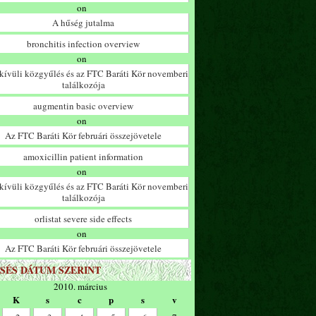
on
A hűség jutalma
bronchitis infection overview
on
ívüli közgyűlés és az FTC Baráti Kör novemberi
találkozója
augmentin basic overview
on
Az FTC Baráti Kör februári összejövetele
amoxicillin patient information
on
ívüli közgyűlés és az FTC Baráti Kör novemberi
találkozója
orlistat severe side effects
on
Az FTC Baráti Kör februári összejövetele
SÉS DÁTUM SZERINT
2010. március
K
s
c
p
s
v