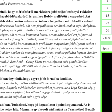
1
mind a Ferencváros iránt.
8
ltűnik, hogy mérkőzésről-mérkőzésre jobb teljesítménnyel rukkolsz
15
hezebb időszakodról is, amikor Bobby mellőzött a csapatból. Azt
ább akkor, mikor sokan szerintem a helyedben már feladták volna?
22
ber került közénk, aki nem foglalkozott senkivel, csak a saját dolgával.
 plusz ugye jött a sérülés is, ami után nagyon nehéz volt felállni.
29
eségem, aki tartotta bennem a lelket, azt mondta neked ezt folytatnod
« febr
tennek ezt meg is csináltuk, most itt vagyok és semmi fájdalmat nem
t, de én inkább hazamentem és próbáltam magamban feldolgozni ezeket a
indent megtettem, hogy bizonyítsak. Aztán ez a végén elég egyértelmű
ápr »
olt akkor amikor én nem játszottam, és mi, amikor pályára léptem. Amikor
kok, tehát a mutatók engem igazoltak. Aztán ezt az úriembert elküldték
 belül. A Ron Reid – Craig Short páros teljesen más gondolkodást
aig lejátszott úgy 500-600 mérlőzést a Premier Ligában, ő teljesen
beket, a fiatalabbakat is.
lóban úgy tűnik, hogy egyre jobb formába lendülsz.
radt csupán ki, amikor vádlisérülésem volt. Azóta végig edzésben vagyok.
a meg. Bajnoki mérkőzéseken kevesebbet játszom, de a Liga Kupán végig
ximumot nyújtani, becsülettel végigcsinálni az edzéseket és ha
ani, aztán májusban már úgyis vége.
radiban. Tudvalevő, hogy jó kapcsolatot ápoltok egymással. Az is
nbe vetett hite. Mennyire gyakorolt rád hatást az ő személye? Beszélt