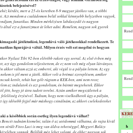
utásotok befejezésével?
ehéz kérdés, mert a 25-ös keretben 8-9 magyar játékos van, a többi
dni. Azt mondom a családomon belül sokkal könnyebb helyzetben vagyok,
l mondjam, fanatikus. Minden mérkőzésen labdaszedő és nagyon
 által ezt a fanatizmust át lehet adni. Remélem, nagyon sok gyerek
Rendk
 kimagasló játéktudású, legendává váló játékosokkal rendelkezett. Te
atikus figurájává váltál. Milyen érzés volt ezt megélni és hogyan
ikor Nyilasi Tibi 92-ben előrébb rakott egy sorral. Az első évben még
tt, azt úgy gondolom teljesítettem, de ez nem volt még olyan látványos.
n akkor váltam azzá az emberré, aki végül is a pályán lettem. Az egy
 nekem is jól ment a játék. Akkor volt a brémai szereplésem, amikor
Rendk
ancsak kettőt, tehát hat gólt rúgtam a KEK-ben, ami nem rossz
velem az indulatok és azt gondoltam, én bármit megtehetek. Ekkor
ól jött, hogy jó útra tudott terelni. Aztán amikor megszülettek a
felelősség érzésével. Tudtam, hogy nem viselkedhetek úgy a pályán,
zt így idősebb fejjel már máshogy csinálnám, az akkori cselekedeteket
KERE
 aki a későbbiek során esetleg ilyen legendává válhat?
h Bencét tudnám kiemelni, talán ő az utódommá válhatna, de rajta kívül
h
en sérült Fitos Laci is meg van áldva tehetséggel, Megyeri Balázs
 közelében vannak. Belőlük még lehet valami, de ehhez nagyon sok