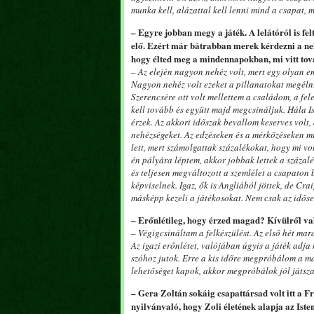
munka kell, alázattal kell lenni mind a csapat, 
– Egyre jobban megy a játék. A lelátóról is fe
elő. Ezért már bátrabban merek kérdezni a ne
hogy élted meg a mindennapokban, mi vitt tov
– Az elején nagyon nehéz volt, mert egy olyan em
Nagyon nehéz volt ezeket a pillanatokat megélni,
Szerencsére ott volt mellettem a családom, a fel
kell tovább és együtt majd megcsináljuk. Hála Is
érzek. Az akkori időszak bevallom keserves vol
nehézségeket. Az edzéseken és a mérkőzéseken m
lett, mert számolgattak százalékokat, hogy mi v
én pályára léptem, akkor jobbak lettek a százalé
és teljesen megváltozott a szemlélet a csapaton
képviselnek. Igaz, ők is Angliából jöttek, de Cr
másképp kezeli a játékosokat. Nem csak az időseb
– Erőnlétileg, hogy érzed magad? Kívülről va
– Végigcsináltam a felkészülést. Az első hét ma
Az igazi erőnlétet, valójában úgyis a játék adj
szóhoz jutok. Erre a kis időre megpróbálom a ma
lehetőséget kapok, akkor megpróbálok jól játsz
– Gera Zoltán sokáig csapattársad volt itt a F
nyilvánvaló, hogy Zoli életének alapja az Iste