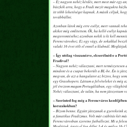
– Ez nagyon nehéz kérdés, mert most már egy ang
büszkék arra, hogy a Fradi mezét magukra húzha
itt több lehetőséget kapnak. A másik céljuk, h
továbbállni.
Azonban látok még erre esélyt, mert vannak tehe
akiket még említettem. Ők, ha kellő esélyt kapn
megteremtéséhez azonban nekik is ki kell menniü
Ferencvároshoz. Ez egy vágy, de sokakkal beszél
valaki 16 évet tölt el ennél a klubnál. Meglátju
– Így utólag visszanézve, elcserélnéd-e a Port
Fradival?
– Nagyon nehéz választani, mert természetesen 
mindent és a csapat bekerült a BL-be. Én is játs
megvan, de azt a hangulatot az biztos, hogy semm
egy Grasshopers. Láttam a felvételeket és még 
jól éreztem magam Portugáliában, egy világhírű
Nehéz választani, de talán, ha nem játszottam v
– Szerinted fog még a Ferencváros kezdőjében
korszakokban?
– Bízom benne. Együtt játszanak a gyerekeink 
a fanatikus Fradizmus. Volt már csábítás két más
Ferencvárosban szeretne futballozni. Mi a feles
Meglátjuk, úgyis el fog dőlni 3-4 év múlva 16-17