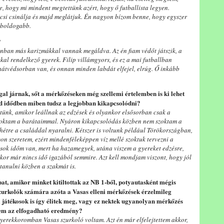
e, hogy mi mindent megtettünk azért, hogy ő futballista legyen.
kicsi csinálja és majd meglátjuk. Én nagyon bízom benne, hogy egyszer
egboldogabb.
?
nban más karizmákkal vannak megáldva. Az én fiam védőt játszik, a
al rendelkező gyerek. Filip villámgyors, és ez a mai futballban
átvédsorban van, és onnan minden labdát elfejel, elrúg. Ő inkább
gal járnak, sőt a mérkőzéseken még szellemi értelemben is ki lehet
ad idődben miben tudsz a legjobban kikapcsolódni?
ünk, amikor leállnak az edzések és olyankor elsősorban csak a
 szoktam a barátaimmal. Nyáron kikapcsolódás közben nem szoktam a
 hétre a családdal nyaralni. Kétszer is voltunk például Törökországban,
yon szeretem, ezért mindenféleképpen víz mellé szoktuk tervezni a
ok időm van, mert ha hazamegyek, utána viszem a gyereket edzésre,
kkor már nincs idő igazából semmire. Azt kell mondjam viszont, hogy jól
tanulni közben a szakmát is.
pat, amikor minket kitiltottak az NB 1-ből, potyautasként mégis
szurkolók számára azóta a Vasas elleni mérkőzések érzelmileg
i játékosok is így élitek meg, vagy ez nektek ugyanolyan mérkőzés
elem az elfogadható eredmény?
 gyerekkoromban Vasas szurkoló voltam. Azt én már elfelejtettem akkor,