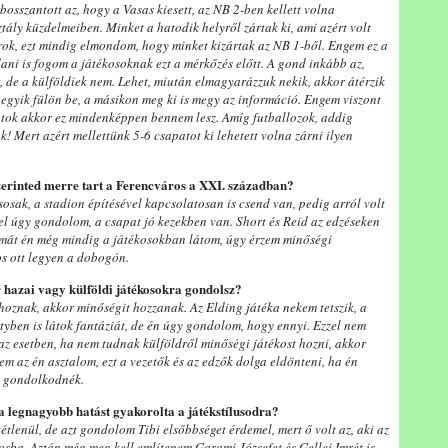
bosszantott az, hogy a Vasas kiesett, az NB 2-ben kellett volna
ztály küzdelmeiben. Minket a hatodik helyről zártak ki, ami azért volt
rok, ezt mindig elmondom, hogy minket kizártak az NB 1-ből. Engem ez a
ni is fogom a játékosoknak ezt a mérkőzés előtt. A gond inkább az,
 de a külföldiek nem. Lehet, miután elmagyarázzuk nekik, akkor átérzik
y egyik fülön be, a másikon meg ki is megy az információ. Engem viszont
 jutok akkor ez mindenképpen bennem lesz. Amíg futballozok, addig
k! Mert azért mellettünk 5-6 csapatot ki lehetett volna zárni ilyen
szerinted merre tart a Ferencváros a XXI. században?
osak, a stadion építésével kapcsolatosan is csend van, pedig arról volt
vel úgy gondolom, a csapat jó kezekben van. Short és Reid az edzéseken
lémát én még mindig a játékosokban látom, úgy érzem minőségi
os ott legyen a dobogón.
 hazai vagy külföldi játékosokra gondolsz?
hoznak, akkor minőségit hozzanak. Az Elding játéka nekem tetszik, a
ben is látok fantáziát, de én úgy gondolom, hogy ennyi. Ezzel nem
z esetben, ha nem tudnak külföldről minőségi játékost hozni, akkor
m az én asztalom, ezt a vezetők és az edzők dolga eldönteni, ha én
nt gondolkodnék.
 a legnagyobb hatást gyakorolta a játékstílusodra?
étlenül, de azt gondolom Tibi elsőbbséget érdemel, mert ő volt az, aki az
osba. Aztán még meg kell említenem Garami Józsefet és Gellei Imrét is.