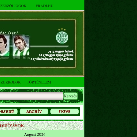
SZERZŐI JOGOK
FRADI.HU
SZURKOLÓK
TÖRTÉNELEM
ZORÚZÁSOK
August 2026