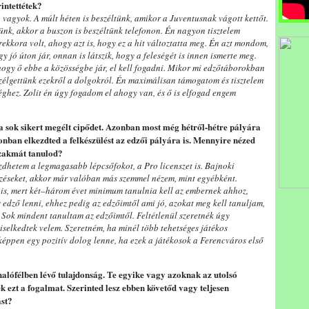
intettétek?
vagyok. A múlt héten is beszéltünk, amikor a Juventusnak vágott kettőt.
nk, akkor a buszon is beszéltünk telefonon. Én nagyon tisztelem
ekkora volt, ahogy azt is, hogy ez a hit változtatta meg. Én azt mondom,
gy jó úton jár, onnan is látszik, hogy a feleségét is innen ismerte meg.
 hogy ő ebbe a közösségbe jár, el kell fogadni. Mikor mi edzőtáborokban
szélgettünk ezekről a dolgokról. Én maximálisan támogatom és tisztelem
éghez. Zolit én úgy fogadom el ahogy van, és ő is elfogad engem
 a sok sikert megélt cipődet. Azonban most még hétről-hétre pályára
ban elkezdted a felkészülést az edzői pályára is. Mennyire nézed
zakmát tanulod?
kezdhetem a legmagasabb lépcsőfokot, a Pro licenszet is. Bajnoki
zéseket, akkor már valóban más szemmel nézem, mint egyébként.
 is, mert két–három évet minimum tanulnia kell az embernek ahhoz,
es edző lenni, ehhez pedig az edzőimtől ami jó, azokat meg kell tanuljam,
m. Sok mindent tanultam az edzőimtől. Feltétlenül szeretnék úgy
iselkedtek velem. Szeretném, ha minél több tehetséges játékos
éppen egy pozitív dolog lenne, ha ezek a játékosok a Ferencváros első
alófélben lévő tulajdonság. Te egyike vagy azoknak az utolsó
 ezt a fogalmat. Szerinted lesz ebben követőd vagy teljesen
ást?