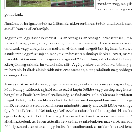
mondom meg, melyik i
nyilvánvalóan egy múl
gondolunk.
Namármost, ha igazat adok az állításnak, akkor erről nem tudok vitatkozni, mert 
sem állítom az ellenkezőjét.
Tegyünk fel egy hasonló kérdést! Ez az ország az az ország? Természetesen, itt
válasz itt is ugyanolyan nyilvánvaló, mint a Fradi esetében. Ez már nem az az o
tanultunk vagy amelyikben a múltban éltünk, amit megéltünk. Egészen biztos, 
a múlt iránt, egyrészt saját élményeik, másrészt tanulmányaik okán. Azért, mert 
rosszabb, akkor most nem vagyunk magyarok? Gondolom, ezt a kérdést butaság 
Kikérjük magunknak, ha valaki mást állít. A génjeinkbe van kódolva, bármily pa
mi hazánk. Itt éltek eleink több mint ezer esztendeje, itt próbálunk meg boldog
de magyarként.
A magyarokon belül van egy igen széles réteg, amelyiknek a magyarságával együt
kódolva. Így született, apjától ezt az érzést kapta örökbe vagy esetleg megérintet
hangulat, a Fradit körülvevő szellemiség, és fradistává vált. Akár annak születet
magát. Félek, ma kevesebben válnak fradistává, mert napjainkban nincs mi megér
miliő, nem csak a stadionban, hanem mindenütt, amely a futballt körbeveszi. Í
úgy fradisták lettünk. Nekünk így kell ezzel a tudatunkkal boldogulni. Ha csak
egész biztos, csak idő kérdése a vég. Hisz nem lesz kinek továbbadni a zászlót
alkalmazkodunk az éppen aktuális helyzethez és mindenképp magyarok maradunk
feldolgoznunk, tenni érte, hogy fradisták maradhassunk és utódaink is azzá lehe