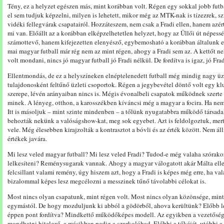
Tény, ez a helyzet egészen más, mint korábban volt. Régen egy sokkal jobb futb
el sem tudjuk képzelni, milyen is lehetett, mikor még az MTK-nak is tízezrek, sz
vidéki fellegvárak csapatairól. Hozzáteszem, nem csak a Fradi ellen, hanem azér
mi van. Előállt az a korábban elképzelhetetlen helyzet, hogy az Üllői út nép
számottevő, hanem kifejezetten elenyésző, egybemosható a korábban általunk e
mai magyar futball már rég nem az mint régen, ahogy a Fradi sem az. A kettőt n
volt mondani, nincs jó magyar futball jó Fradi nélkül. De fordítva is igaz, jó Frad
Ellentmondás, de ez a helyszíneken elnéptelenedett futball még mindig nagy üzle
tulajdonosként feltűnő üzleti csoportok. Régen a jegybevétel döntő volt egy k
szerepe, lévén arányaiban nincs is. Mégis évonalbeli csapatok működnek szerte
minek. A lényeg, otthon, a karosszékben kíváncsi még a magyar a focira. Ha nem l
Itt is másoljuk – mint szinte mindenben – a tőlünk nyugatabbra működő társad
behozták nekünk a valóságshow-kat, meg sok egyebet. Azt is feldolgoztuk, mert 
vele. Még élesebben kirajzolták a kontrasztot a bóvli és az érték között. Nem ál
értékek javára.
Mi lesz veled magyar futball? Mi lesz veled Fradi? Tudod-e még valaha szórako
lelkesíteni? Reménysugarak vannak. Ahogy a magyar válogatott akár Málta ellen 
felcsillant valami remény, úgy hiszem azt, hogy a Fradi is képes még erre, ha va
bizalommal képes lesz megcélozni a messzinek tűnő távolabbi célokat is.
Most nincs olyan csapatunk, mint régen volt. Most nincs olyan közönsége, mint 
egymástól. De hogy mozduljunk ki abból a gödörből, ahova kerültünk? Előbb l
éppen pont fordítva? Mindkettő működőképes modell. Az egyikben a vezetőség
mondhatni hitelező, a másikban pedig a szurkolóhad. Előbbi a tőkéjét, utóbbi a 