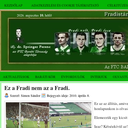
KEZDŐLAP
ADATKEZELÉSI ÉS COOKIE TÁJÉKOZTATÓ
CÉLKITŰZÉ
2026. augusztus
10.
hétfő
AKTUALITÁSOK
BARÁTI KÖR
ÉVFORDULÓK
INTERJÚK
OLVAST
Ez a Fradi nem az a Fradi.
Szerző: Simon Sándor
Bejegyzés ideje: 2010. április 8.
Ez az az állítás, ami
honlapunkon is olvas
Elemezzük egy kicsit e
Igaz? Kétségkívül az!