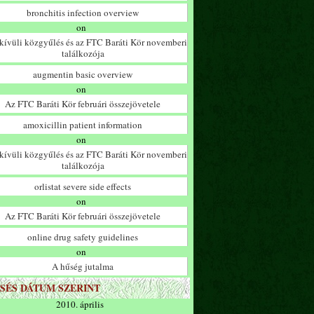
bronchitis infection overview
on
ívüli közgyűlés és az FTC Baráti Kör novemberi
találkozója
augmentin basic overview
on
Az FTC Baráti Kör februári összejövetele
amoxicillin patient information
on
ívüli közgyűlés és az FTC Baráti Kör novemberi
találkozója
orlistat severe side effects
on
Az FTC Baráti Kör februári összejövetele
online drug safety guidelines
on
A hűség jutalma
SÉS DÁTUM SZERINT
2010. április