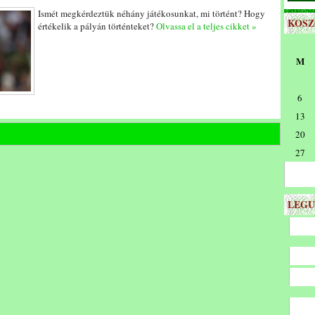
Ismét megkérdeztük néhány játékosunkat, mi történt? Hogy
KOS
értékelik a pályán történteket?
Olvassa el a teljes cikket »
M
6
13
20
27
LEGU