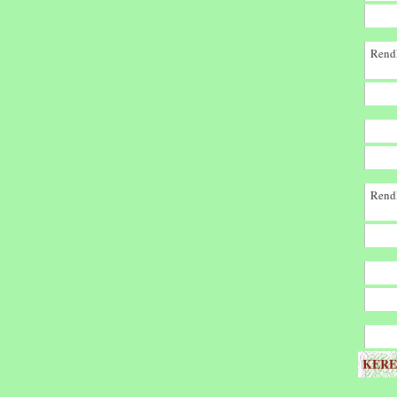
Rendk
Rendk
KERE