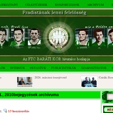
TÁJÉKOZTATÓ
CÉLKITŰZÉSEK
KOSZORÚZÁSOK
ARCHÍVUM
LÓK
INTERJÚK
OLVASTUK
PUBLICISZTIKÁK
SZAKOSZTÁLYOK
2026. márciusi összejövetel
Cziráki József 80
Rendkívüli közgyűlés és a 2025.
Dálnoki József 9
 11., 2010bejegyzések archívuma
novemberi összejövetel
beri
13 hozzászólás
1.