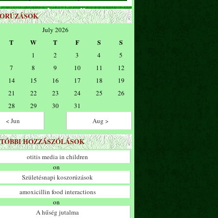
ZORÚZÁSOK
July 2026
T
W
T
F
S
S
1
2
3
4
5
7
8
9
10
11
12
14
15
16
17
18
19
21
22
23
24
25
26
28
29
30
31
< Jun
Aug >
TÓBBI HOZZÁSZÓLÁSOK
otitis media in children
on
Születésnapi koszorúzások
amoxicillin food interactions
on
A hűség jutalma