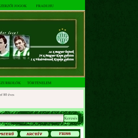
SZERZŐI JOGOK
FRADI.HU
SZURKOLÓK
TÖRTÉNELEM
 éves
0 éves