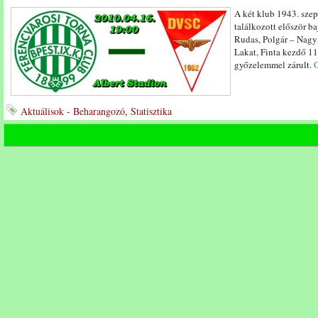
A két klub 1943. szep
találkozott először b
Rudas, Polgár – Nagy II
Lakat, Finta kezdő 11-
győzelemmel zárult.
O
Aktuálisok - Beharangozó
,
Statisztika