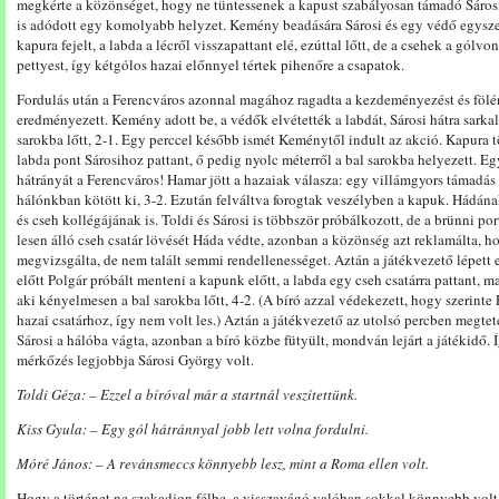
megkérte a közönséget, hogy ne tüntessenek a kapust szabályosan támadó Sárosi 
is adódott egy komolyabb helyzet. Kemény beadására Sárosi és egy védő egyszerre
kapura fejelt, a labda a lécről visszapattant elé, ezúttal lőtt, de a csehek a gólvo
pettyest, így kétgólos hazai előnnyel tértek pihenőre a csapatok.
Fordulás után a Ferencváros azonnal magához ragadta a kezdeményezést és fölé
eredményezett. Kemény adott be, a védők elvétették a labdát, Sárosi hátra sarkalt
sarokba lőtt, 2-1. Egy perccel később ismét Keménytől indult az akció. Kapura tört
labda pont Sárosihoz pattant, ő pedig nyolc méterről a bal sarokba helyezett. Eg
hátrányát a Ferencváros! Hamar jött a hazaiak válasza: egy villámgyors támadás
hálónkban kötött ki, 3-2. Ezután felváltva forogtak veszélyben a kapuk. Hádának
és cseh kollégájának is. Toldi és Sárosi is többször próbálkozott, de a brünni por
lesen álló cseh csatár lövését Háda védte, azonban a közönség azt reklamálta, ho
megvizsgálta, de nem talált semmi rendellenességet. Aztán a játékvezető lépett e
előtt Polgár próbált menteni a kapunk előtt, a labda egy cseh csatárra pattant, ma
aki kényelmesen a bal sarokba lőtt, 4-2. (A bíró azzal védekezett, hogy szerinte 
hazai csatárhoz, így nem volt les.) Aztán a játékvezető az utolsó percben megte
Sárosi a hálóba vágta, azonban a bíró közbe fütyült, mondván lejárt a játékidő. 
mérkőzés legjobbja Sárosi György volt.
Toldi Géza: – Ezzel a bíróval már a startnál veszítettünk.
Kiss Gyula: – Egy gól hátránnyal jobb lett volna fordulni.
Móré János: – A revánsmeccs könnyebb lesz, mint a Roma ellen volt.
Hogy a történet ne szakadjon félbe, a visszavágó valóban sokkal könnyebb volt,