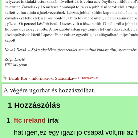
helyzetet is kialakítottunk, akár növelhettük is volna az előnyünket. Előbb a BV
de ezután Zavadszky 16 méteres bombáját tolta ki a jobb alsó sarok elől a zuglói
kellett volna adnia a játékvezetőnek. Lisztes jobbal küldte kapura a labdát, am
Zavadszkyt fellökték a 11-es ponton, a bíró továbbot intett, a fiatal karmester balla
győztes. Öt perccel később ismét Lisztes volt a főszereplő: 17 méterről a jobb kap
Kopunovics az égbe lőtte. A hosszabbításban egy zuglói felvágta Zavadszkyt, a j
középpályások közül Lipcsei Péter volt az egyedüli, aki elfogadható teljesítmény
kapott.
Novák Dezső: – Százszázalékos ziccereinket sem tudtuk kihasználni, szerencsére 
Zsiga László
FTC Múzeum
Baráti Kör - Információk
,
Statisztika
---
1 Hozzászólás
A végére ugorhat és hozzászólhat.
1 Hozzászólás
ftc ireland
írta
:
hat igen,ez egy igazi jo csapat volt,mi az 