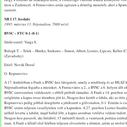
úton a Zsidenicét. A Ferencváros aztán egészen a döntőig menetelt, ahol a Spart
szerzett.
NB I 17. forduló
1995. március 13. Népstadion, 7000 néző:
BVSC – FTC 0-1 (0-1)
Játékvezető: Varga S.
Balogh T. – Telek – Hrutka, Szekeres – Simon, Albert, Lisztes, Lipcsei, Keller
(Zavadszky)
Edző: Novák Dezső
G: Kopunovics
A 17. fordulóban a Fradi a BVSC-hez látogatott, amely a rendőrség és az MLSZ
Népstadionban fogadta a mieinket. A Ferencváros a 2., a BVSC a 6. helyen állt 
BVSC szervezetten védekezett, s ebből próbált támadni. A Fradi a 14. percben sze
szögletére a kapus rossz ütemben jött ki, Neagoe-hoz került a labda, aki az ötös 
Kopunovics pedig jobbal átsegítette a játékszert a gólvonalon, 0-1. Ezután is csa
BVSC szinte teljesen veszélytelen volt a kapunkra. A 27. percben Lisztes bead
nélkül levette a labdát, majd ballal lőtt, a kapus azonban vetődve védeni tudott
Neagoe-hoz passzolt, aki futtából, 15 méterről tüzelt, a vasutasok portása ezúttal
iram. A Fradi a félidő első felében teljesen elvesztette a ritmust, aztán az utolsó