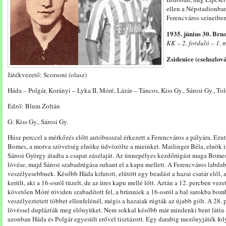
ellen a Népstadionban
Ferencváros színeiben
1935. június 30. Brn
KK – 2. forduló – 1. 
Zsidenice (csehszlová
Játékvezető: Scorsoni (olasz)
Háda – Polgár, Korányi – Lyka II, Móré, Lázár – Táncos, Kiss Gy., Sárosi Gy., T
Edző: Blum Zoltán
G: Kiss Gy., Sárosi Gy.
Húsz perccel a mérkőzés előtt autóbusszal érkezett a Ferencváros a pályára. Ez
Bomes, a morva szövetség elnöke üdvözölte a mieinket. Mailinger Béla, elnök i
Sárosi György átadta a csapat zászlaját. Az ünnepélyes kezdőrúgást maga Bomes
lövése, majd Sárosi szabadrúgása suhant el a kapu mellett. A Ferencváros labda
veszélyesebbnek. Később Háda kifutott, elütött egy beadást a hazai csatár elől, 
került, aki a 16-osról tüzelt, de az üres kapu mellé lőtt. Aztán a 12. percben veze
követően Móré röviden szabadított fel, a brünniek a 16-osról a bal sarokba bomb
veszélyeztetett többet ellenfelénél, mégis a hazaiak rúgták az újabb gólt. A 28. p
lövéssel duplázták meg előnyüket. Nem sokkal később már mindenki bent látta a
azonban Háda és Polgár egyesült erővel tisztázott. Egy darabig mezőnyjáték f