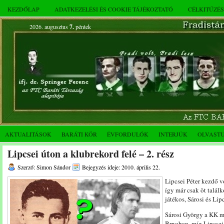
KEZDŐLAP
ADATKEZELÉSI ÉS COOKIE TÁJÉKOZTATÓ
CÉLKITŰZÉ
2026. augusztus
7.
péntek
AKTUALITÁSOK
BARÁTI KÖR
ÉVFORDULÓK
INTERJÚK
OLVAST
Lipcsei úton a klubrekord felé – 2. rész
Szerző: Simon Sándor
Bejegyzés ideje: 2010. április 22.
Lipcsei Péter kezdő 
így már csak öt találk
játékos, Sárosi és Lip
Sárosi György a KK m
Brnoban, míg Lipcsei