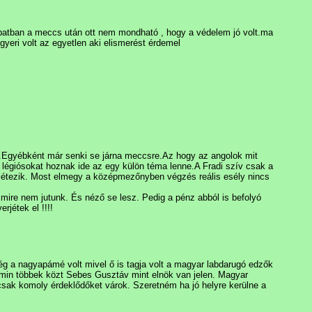
apatban a meccs után ott nem mondható , hogy a védelem jó volt.ma
yeri volt az egyetlen aki elismerést érdemel
sz.Egyébként már senki se járna meccsre.Az hogy az angolok mit
légiósokat hoznak ide az egy külön téma lenne.A Fradi szív csak a
 létezik. Most elmegy a középmezőnyben végzés reális esély nincs
mmire nem jutunk. És néző se lesz. Pedig a pénz abból is befolyó
rjétek el !!!!
ég a nagyapámé volt mivel ő is tagja volt a magyar labdarugó edzők
 amin többek közt Sebes Gusztáv mint elnök van jelen. Magyar
sak komoly érdeklődőket várok. Szeretném ha jó helyre kerülne a