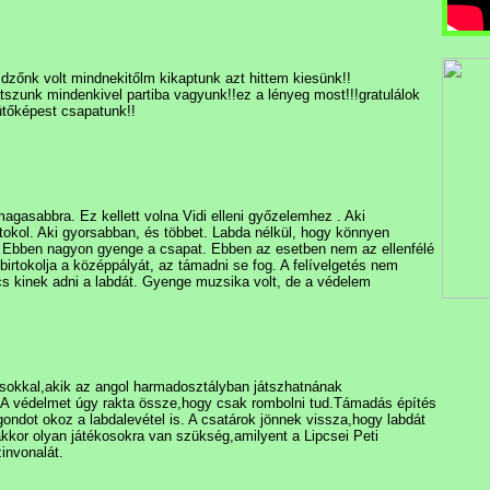
dzőnk volt mindnekitőlm kikaptunk azt hittem kiesünk!!
tszunk mindenkivel partiba vagyunk!!ez a lényeg most!!!gratulálok
ütőképest csapatunk!!
asabbra. Ez kellett volna Vidi elleni győzelemhez . Aki
rtokol. Aki gyorsabban, és többet. Labda nélkül, hogy könnyen
l. Ebben nagyon gyenge a csapat. Ebben az esetben nem az ellenfélé
irtokolja a középpályát, az támadni se fog. A felívelgetés nem
s kinek adni a labdát. Gyenge muzsika volt, de a védelem
ékosokkal,akik az angol harmadosztályban játszhatnának
t.A védelmet úgy rakta össze,hogy csak rombolni tud.Támadás építés
ondot okoz a labdalevétel is. A csatárok jönnek vissza,hogy labdát
kkor olyan játékosokra van szükség,amilyent a Lipcsei Peti
invonalát.