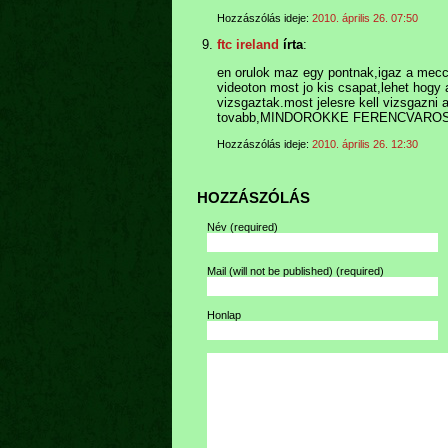
Hozzászólás ideje:
2010. április 26. 07:50
ftc ireland
írta
:
en orulok maz egy pontnak,igaz a mecc
videoton most jo kis csapat,lehet hogy
vizsgaztak.most jelesre kell vizsgazni a
tovabb,MINDOROKKE FERENCVAROS
Hozzászólás ideje:
2010. április 26. 12:30
HOZZÁSZÓLÁS
Név
(required)
Mail (will not be published)
(required)
Honlap