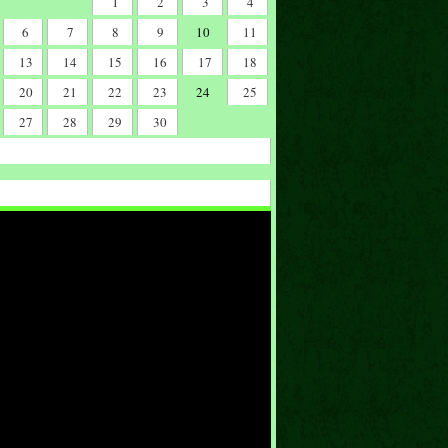
1
2
3
4
6
7
8
9
10
11
13
14
15
16
17
18
20
21
22
23
24
25
27
28
29
30