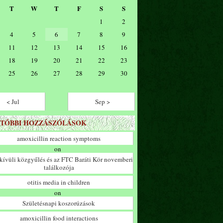
T
W
T
F
S
S
1
2
4
5
6
7
8
9
11
12
13
14
15
16
18
19
20
21
22
23
25
26
27
28
29
30
< Jul
Sep >
TÓBBI HOZZÁSZÓLÁSOK
amoxicillin reaction symptoms
on
ívüli közgyűlés és az FTC Baráti Kör novemberi
találkozója
otitis media in children
on
Születésnapi koszorúzások
amoxicillin food interactions