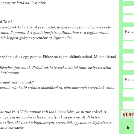
ez pozitív hatással lesz ránk.
d Te is?
szereztünk Fehérvárról egy pontot, hiszen öt nagyon nehéz meccs elé
Rendk
csapat öt pontot. Azt gondolom jelen pillanatban ez a legfontosabb.
éleképpen győzni szeretnénk az Újpest ellen.
szönhetjük az egy pontot. Ehhez mi is gratulálunk neked. Miként láttad
ölényben játszottak. Próbáltak helyzeteket kialakítani, melyeket néha
 hárítanunk.
Rendk
, mint amit vártunk?
 maradt már kellő erőnk a támadásokra, mint amennyit szerettünk volna.
oztuk ki. A Videotonnak volt több lehetősége, de bírtuk erővel. A
KERE
 az ilyen meccseket is legyen esélyünk megnyerni. Múlt héten
tt ellen, aki vezeti a bajnokságot, szereztünk egy pontot. Győzelemre
h
 volt a maximum.