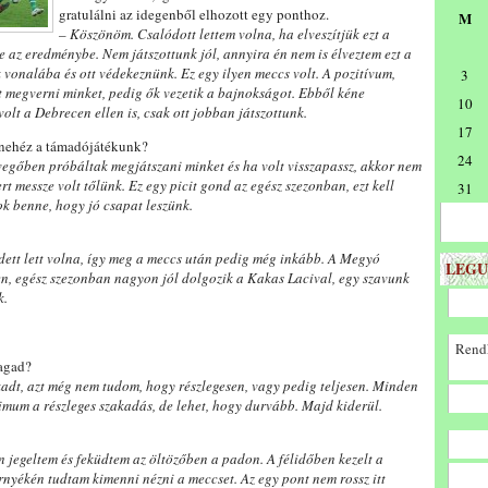
gratulálni az idegenből elhozott egy ponthoz.
M
– Köszönöm. Csalódott lettem volna, ha elveszítjük ezt a
 az eredménybe. Nem játszottunk jól, annyira én nem is élveztem ezt a
ok vonalába és ott védekeznünk. Ez egy ilyen meccs volt. A pozitívum,
3
t megverni minket, pedig ők vezetik a bajnokságot. Ebből kéne
10
olt a Debrecen ellen is, csak ott jobban játszottunk.
17
 nehéz a támadójátékunk?
24
vegőben próbáltak megjátszani minket és ha volt visszapassz, akkor nem
 messze volt tőlünk. Ez egy picit gond az egész szezonban, ezt kell
31
k benne, hogy jó csapat leszünk.
dett lett volna, így meg a meccs után pedig még inkább. A Megyó
LEGU
ten, egész szezonban nagyon jól dolgozik a Kakas Lacival, egy szavunk
k.
Rendk
magad?
adt, azt még nem tudom, hogy részlegesen, vagy pedig teljesen. Minden
nimum a részleges szakadás, de lehet, hogy durvább. Majd kiderül.
ben jegeltem és feküdtem az öltözőben a padon. A félidőben kezelt a
nyékén tudtam kimenni nézni a meccset. Az egy pont nem rossz itt