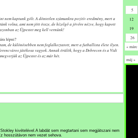
5
int nem kaptunk gólt. A döntetlen számunkra pozitív eredmény, mert a
12
ünk volna, ami nem jött össze, de hízelgő a jövőre nézve, hogy kapott
19
n azonban az Újpestet meg kell vernünk!
26
ára lépni?
zottam, de különösebben nem foglalkoztatott, mert a futballista élete ilyen.
« márc
erencváros játékosa vagyok. Annak örülök, hogy a Debrecen és a Vidi
megverjük az Újpestet és az már hét.
máj »
, Stokley kivételével.A labdát sem megtartani sem megjátszani nem
.Ez hosszútávon nem vezet sehova.