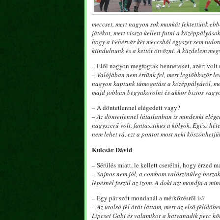
meccset, mert nagyon sok munkát fektettünk ebbe
játékot, mert vissza kellett futni a középpályás
hogy a Fehérvár két meccsből egyszer sem tudot
kiindulnunk és a kettőt ötvözni. A küzdelem megv
– Elől nagyon megfogtak benneteket, azért volt
– Valójában nem értünk fel, mert legtöbbször le
nagyon kaptunk támogatást a középpályáról, mert
majd jobban begyakorolni és akkor biztos vagyo
– A döntetlennel elégedett vagy?
– Az döntetlennel látatlanban is mindenki elége
nagyszerű volt, fantasztikus a kölyök. Egész hé
nem lehet rá, ezt a pontot most neki köszönhetjü
Kulcsár Dávid
– Sérülés miatt, le kellett cserélni, hogy érzed 
– Sajnos nem jól, a combom valószínűleg beszak
lépésnél feszül az izom. A doki azt mondja a mi
– Egy pár szót mondanál a mérkőzésről is?
– Az utolsó fél órát láttam, mert az első félidő
Lipcsei Gabi és valamikor a hatvanadik perc kör