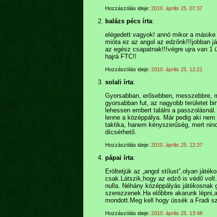
Hozzászólás ideje:
2010. április 25. 07:37
balázs pécs írta
:
elégedett vagyok! annó mikor a másike 
mióta ez az angol az edzőnk!!!jobban já
az egész csapatnak!!!végre ujra van 1 
hajrá FTC!!
Hozzászólás ideje:
2010. április 25. 12:21
solali írta
:
Gyorsabban, erősebben, messzebbre, mag
gyorsabban fut, az nagyobb területet bi
lehessen embert találni a passzolásná
lenne a középpálya. Már pedig aki nem b
taktika, hanem kényszerűség, mert ninc
dícsérhető.
Hozzászólás ideje:
2010. április 25. 12:37
pápai írta
:
Eröltetjük az „angol stílust”,olyan ját
csak.Látszik,hogy az edző is védő vol
nulla. Néhány középpályás játékosnak g
szerezzenek.Ha előbbre akarunk lépni,a
mondott.Meg kell hogy üssék a Fradi sz
Hozzászólás ideje:
2010. április 25. 13:48