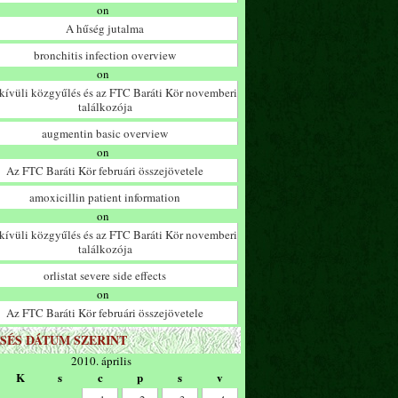
on
A hűség jutalma
bronchitis infection overview
on
ívüli közgyűlés és az FTC Baráti Kör novemberi
találkozója
augmentin basic overview
on
Az FTC Baráti Kör februári összejövetele
amoxicillin patient information
on
ívüli közgyűlés és az FTC Baráti Kör novemberi
találkozója
orlistat severe side effects
on
Az FTC Baráti Kör februári összejövetele
SÉS DÁTUM SZERINT
2010. április
K
s
c
p
s
v