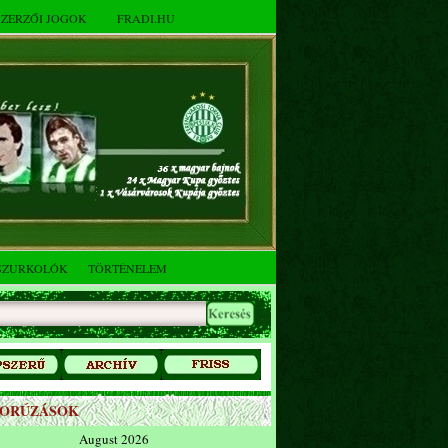
SZERZŐI JOGOK
FRADI.HU
SZURKOLÓK
TÖRTÉNELEM
ZORÚZÁSOK
August 2026