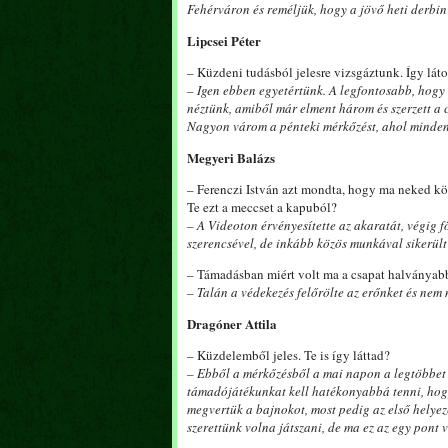
Fehérváron és reméljük, hogy a jövő heti derbin 
Lipcsei Péter
– Küzdeni tudásból jelesre vizsgáztunk. Így láto
– Igen ebben egyetértünk. A legfontosabb, hogy 
néztünk, amiből már elment három és szerzett a 
Nagyon várom a pénteki mérkőzést, ahol mindenf
Megyeri Balázs
– Ferenczi István azt mondta, hogy ma neked kö
Te ezt a meccset a kapuból?
– A Videoton érvényesítette az akaratát, végig f
szerencsével, de inkább közös munkával sikerült
– Támadásban miért volt ma a csapat halványabb
– Talán a védekezés felőrölte az erőnket és nem
Dragóner Attila
– Küzdelemből jeles. Te is így láttad?
– Ebből a mérkőzésből a mai napon a legtöbbet h
támadójátékunkat kell hatékonyabbá tenni, hogy
megvertük a bajnokot, most pedig az első helyeze
szerettünk volna játszani, de ma ez az egy pont