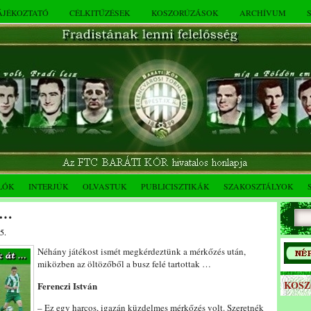
TÁJÉKOZTATÓ
CÉLKITŰZÉSEK
KOSZORÚZÁSOK
ARCHÍVUM
LÓK
INTERJÚK
OLVASTUK
PUBLICISZTIKÁK
SZAKOSZTÁLYOK
 …
5.
Néhány játékost ismét megkérdeztünk a mérkőzés után,
miközben az öltözőből a busz felé tartottak …
KOS
Ferenczi István
– Ez egy harcos, igazán küzdelmes mérkőzés volt. Szeretnék