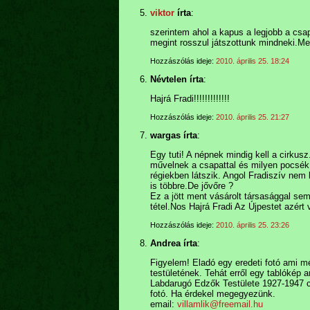
viktor
írta
:
szerintem ahol a kapus a legjobb a cs
megint rosszul játszottunk mindneki.Meg
Hozzászólás ideje:
2010. április 25. 18:24
Névtelen írta
:
Hajrá Fradi!!!!!!!!!!!!!
Hozzászólás ideje:
2010. április 25. 21:27
wargas írta
:
Egy tuti! A népnek mindig kell a cirku
művelnek a csapattal és milyen pocsék 
régiekben látszik. Angol Fradiszív nem
is többre.De jővőre ?
Ez a jött ment vásárolt társasággal se
tétel.Nos Hajrá Fradi Az Újpestet azért ve
Hozzászólás ideje:
2010. április 25. 23:26
Andrea írta
:
Figyelem! Eladó egy eredeti fotó ami m
testületének. Tehát erről egy tablókép
Labdarugó Edzők Testülete 1927-1947 c
fotó. Ha érdekel megegyezünk.
email:
villamlik@freemail.hu