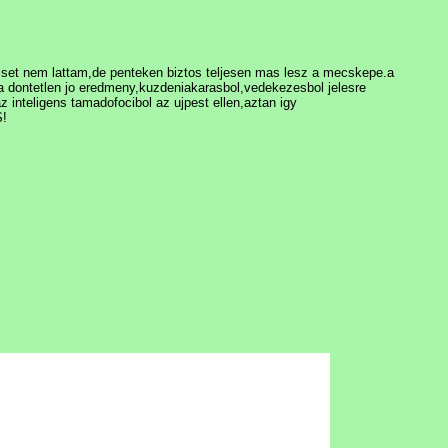
set nem lattam,de penteken biztos teljesen mas lesz a mecskepe.a
 a dontetlen jo eredmeny,kuzdeniakarasbol,vedekezesbol jelesre
z inteligens tamadofocibol az ujpest ellen,aztan igy
!