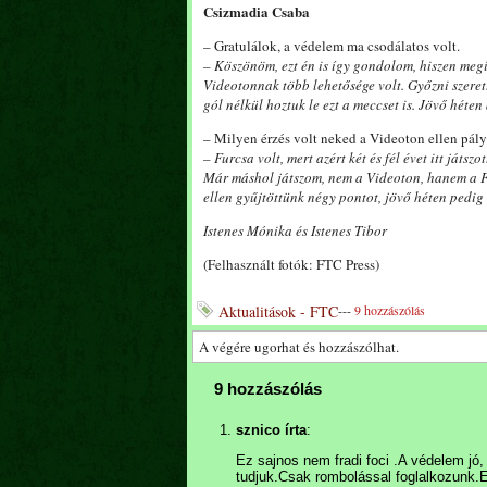
Csizmadia Csaba
– Gratulálok, a védelem ma csodálatos volt.
– Köszönöm, ezt én is így gondolom, hiszen meg
Videotonnak több lehetősége volt. Győzni szerett
gól nélkül hoztuk le ezt a meccset is. Jövő héte
– Milyen érzés volt neked a Videoton ellen pály
– Furcsa volt, mert azért két és fél évet itt játs
Már máshol játszom, nem a Videoton, hanem a F
ellen gyűjtöttünk négy pontot, jövő héten pedig 
Istenes Mónika és Istenes Tibor
(Felhasznált fotók: FTC Press)
Aktualitások - FTC
---
9 hozzászólás
A végére ugorhat és hozzászólhat.
9 hozzászólás
sznico írta
:
Ez sajnos nem fradi foci .A védelem jó
tudjuk.Csak rombolással foglalkozunk