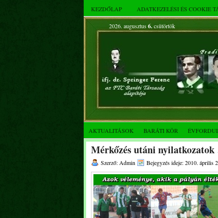
KEZDŐLAP
ADATKEZELÉSI ÉS COOKIE 
2026. augusztus
6.
csütörtök
AKTUALITÁSOK
BARÁTI KÖR
ÉVFORDU
Mérkőzés utáni nyilatkozatok
Szerző: Admin
Bejegyzés ideje: 2010. április 2