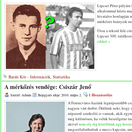
Lipcsei Péter pályára 
alkalommal húzta mag
hivatalos honlapján m
mérkőzés hiányzik ne
Úton a rekord felé cí
Lipcsei 300. találkozó
cikket »
Baráti Kör - Információk
,
Statisztika
A mérkőzés vendége: Csiszár Jenő
1 Hozzászólás
Szerző: Admin
Bejegyzés ideje: 2010. május 2.
A Ferencváros hazánk legnépszerűbb csap
nagyon várt derbit. Örülünk neki, hogy
népszerű szurkolói is vannak, akik egyr
meg különösen, ha velük beszélgetni tu
akivel
nem oly rég közöltünk egy hossza
megszólaltathattuk a meccs kapcsán, am