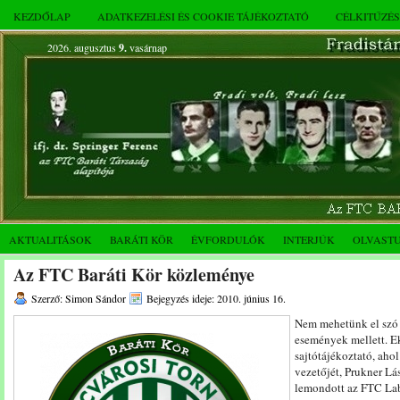
KEZDŐLAP
ADATKEZELÉSI ÉS COOKIE TÁJÉKOZTATÓ
CÉLKITŰZÉ
2026. augusztus
9.
vasárnap
AKTUALITÁSOK
BARÁTI KÖR
ÉVFORDULÓK
INTERJÚK
OLVAST
Az FTC Baráti Kör közleménye
Szerző: Simon Sándor
Bejegyzés ideje: 2010. június 16.
Nem mehetünk el szó 
események mellett. Ek
sajtótájékoztató, aho
vezetőjét, Prukner Lás
lemondott az FTC Lab