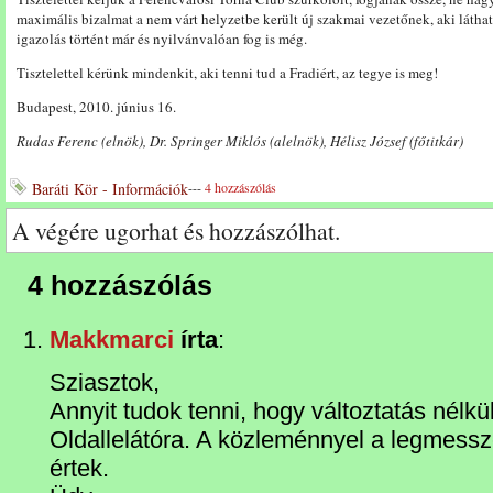
maximális bizalmat a nem várt helyzetbe került új szakmai vezetőnek, aki látha
igazolás történt már és nyilvánvalóan fog is még.
Tisztelettel kérünk mindenkit, aki tenni tud a Fradiért, az tegye is meg!
Budapest, 2010. június 16.
Rudas Ferenc (elnök), Dr. Springer Miklós (alelnök), Hélisz József (főtitkár)
Baráti Kör - Információk
---
4 hozzászólás
A végére ugorhat és hozzászólhat.
4 hozzászólás
Makkmarci
írta
:
Sziasztok,
Annyit tudok tenni, hogy változtatás nélkü
Oldallelátóra. A közleménnyel a legmes
értek.