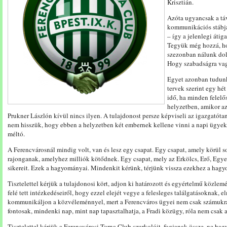
Krisztián.
Azóta ugyancsak a távo
kommunikációs stábja
– így a jelenlegi átig
Tegyük még hozzá, hog
szezonban nálunk dol
Hogy szabadságra vag
Egyet azonban tudunk
tervek szerint egy hé
idő, ha minden felelő
helyzetben, amikor az
Prukner Lászlón kívül nincs ilyen. A tulajdonost persze képviseli az igazgatótan
nem hisszük, hogy ebben a helyzetben két embernek kellene vinni a napi ügyek
méltó.
A Ferencvárosnál mindig volt, van és lesz egy csapat. Egy csapat, amely körül 
rajonganak, amelyhez milliók kötődnek. Egy csapat, mely az Erkölcs, Erő, Egyet
sikereit. Ezek a hagyományai. Mindenkit kérünk, térjünk vissza ezekhez a ha
Tisztelettel kérjük a tulajdonosi kört, adjon ki határozott és egyértelmű közlem
felé tett intézkedéseiről, hogy ezzel elejét vegye a felesleges találgatásoknak,
kommunikáljon a közvéleménnyel, mert a Ferencváros ügyei nem csak számukra
fontosak, mindenki nap, mint nap tapasztalhatja, a Fradi közügy, róla nem csak 
Tisztelettel kérjük a Ferencvárosi Torna Club szurkolóit, fogjanak össze, ne h