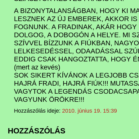
A BIZONYTALANSÁGBAN, HOGY KI MAR
LESZNEK AZ ÚJ EMBEREK, AKKOR IS
FOGNUNK. A FRADINAK, AKÁR HOGY 
DOLGOG, A DOBOGÓN A HELYE. MI S
SZÍVVEL BÍZZUNK A FIÚKBAN, NAGY
LELKESEDÉSSEL, ODAADÁSSAL SZÚRK
EDDIG CSAK HANGOZTATTA, HOGY É
(mert az kevés)
SOK SIKERT KÍVÁNOK A LEGJOBB CS
HAJRÁ FRADI, HAJRÁ FIÚK!!! MUTAS
VAGYTOK A LEGENDÁS CSODACSAPAT
VAGYUNK ÖRÖKRE!!!
Hozzászólás ideje:
2010. június 19. 15:39
HOZZÁSZÓLÁS