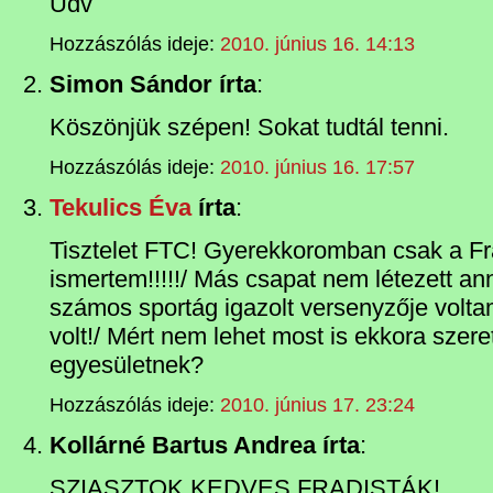
Üdv
Hozzászólás ideje:
2010. június 16. 14:13
Simon Sándor írta
:
Köszönjük szépen! Sokat tudtál tenni.
Hozzászólás ideje:
2010. június 16. 17:57
Tekulics Éva
írta
:
Tisztelet FTC! Gyerekkoromban csak a Fra
ismertem!!!!!/ Más csapat nem létezett an
számos sportág igazolt versenyzője volta
volt!/ Mért nem lehet most is ekkora szere
egyesületnek?
Hozzászólás ideje:
2010. június 17. 23:24
Kollárné Bartus Andrea írta
:
SZIASZTOK KEDVES FRADISTÁK!