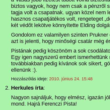
biztos vagyok, hogy nem csak a pénzről sz
tagja volt a csapatnak. ugyan közel nem le
hasznos csapatjátékos volt, rengeteget „d
két védőt lekötve könnyítette Elding dolgá
Gondolom ez valamilyen szinten Prukner d
azt is jelenti, hogy minőségi csatár még é
Pistának pedig köszönöm a sok csodálatos
Egy igen nagyszerű embert ismerhettünk
továbbiakban pedig kívánok sok sikert, gó
ellenünk :).
Hozzászólás ideje:
2010. június 24. 15:48
Herkules írta
:
Nagyon sajnáljuk, hogy elmész, igazán jól 
mond. Hajrá Ferenczi Pista!