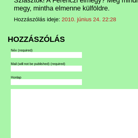
Sziasztok! A Ferenczi elmegy? Még mindi
megy, mintha elmenne külföldre.
Hozzászólás ideje:
2010. június 24. 22:28
HOZZÁSZÓLÁS
Név
(required)
Mail (will not be published)
(required)
Honlap