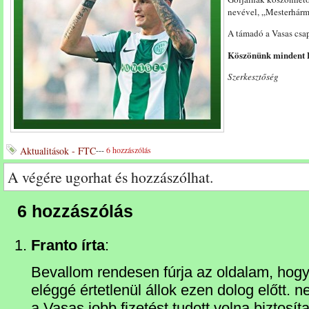
nevével, „Mesterhárm
A támadó a Vasas csap
Köszönünk mindent P
Szerkesztőség
Aktualitások - FTC
---
6 hozzászólás
A végére ugorhat és hozzászólhat.
6 hozzászólás
Franto írta
:
Bevallom rendesen fúrja az oldalam, hog
eléggé értetlenül állok ezen dolog előtt. 
a Vasas jobb fizetést tudott volna biztosít