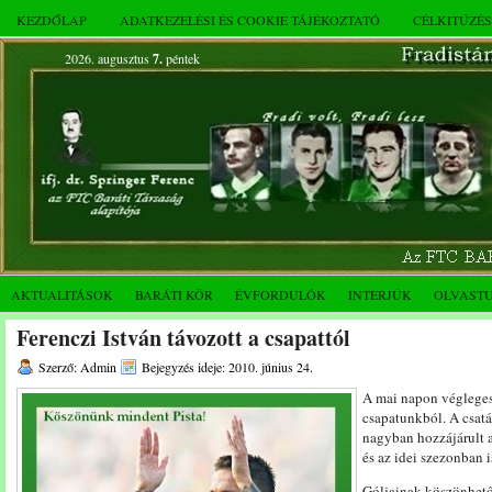
KEZDŐLAP
ADATKEZELÉSI ÉS COOKIE TÁJÉKOZTATÓ
CÉLKITŰZÉ
2026. augusztus
7.
péntek
AKTUALITÁSOK
BARÁTI KÖR
ÉVFORDULÓK
INTERJÚK
OLVAST
Ferenczi István távozott a csapattól
Szerző: Admin
Bejegyzés ideje: 2010. június 24.
A mai napon véglegess
csapatunkból.
A csatá
nagyban hozzájárult 
és az idei szezonban is
Góljainak köszönhetőe