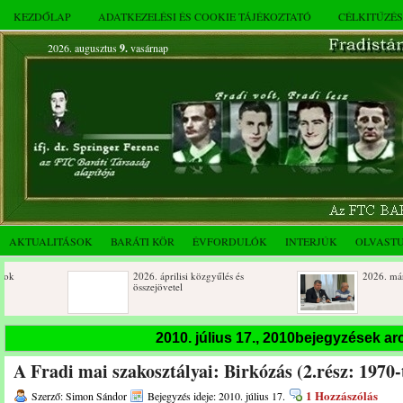
KEZDŐLAP
ADATKEZELÉSI ÉS COOKIE TÁJÉKOZTATÓ
CÉLKITŰZÉ
2026. augusztus
9.
vasárnap
AKTUALITÁSOK
BARÁTI KÖR
ÉVFORDULÓK
INTERJÚK
OLVAST
2026. áprilisi közgyűlés és
2026. márciusi össze
összejövetel
Születésnapi koszorúzások
Rendkívüli közgyűlé
2010. július 17., 2010bejegyzések a
novemberi összejöve
A Fradi mai szakosztályai: Birkózás (2.rész: 1970-
Az FTC Baráti Kör 2025. októberi
összejövetel
1 Hozzászólás
Szerző: Simon Sándor
Bejegyzés ideje: 2010. július 17.