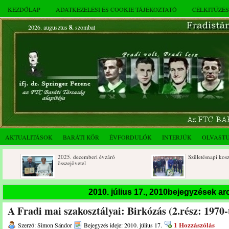
KEZDŐLAP
ADATKEZELÉSI ÉS COOKIE TÁJÉKOZTATÓ
CÉLKITŰZÉ
2026. augusztus
8.
szombat
AKTUALITÁSOK
BARÁTI KÖR
ÉVFORDULÓK
INTERJÚK
OLVAST
2025. decemberi évzáró
Születésnapi koszorúzások
összejövetel
2010. július 17., 2010bejegyzések a
A Fradi mai szakosztályai: Birkózás (2.rész: 1970-
1 Hozzászólás
Szerző: Simon Sándor
Bejegyzés ideje: 2010. július 17.