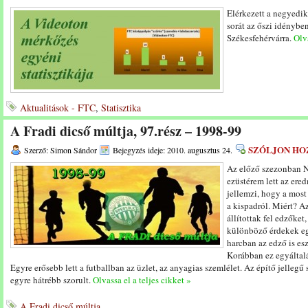
Elérkezett a negyedi
sorát az őszi idénybe
Székesfehérvárra.
Olva
Aktualitások - FTC
,
Statisztika
A Fradi dicső múltja, 97.rész – 1998-99
SZÓLJON HO
Szerző: Simon Sándor
Bejegyzés ideje: 2010. augusztus 24.
Az előző szezonban Ny
ezüstérem lett az ered
jellemzi, hogy a most 
a kispadról. Miért? Az
állítottak fel edzőket
különböző érdekek eg
harcban az edző is es
Korábban ez egyáltalá
Egyre erősebb lett a futballban az üzlet, az anyagias szemlélet. Az építő jellegű
egyre hátrébb szorult.
Olvassa el a teljes cikket »
A Fradi dicső múltja