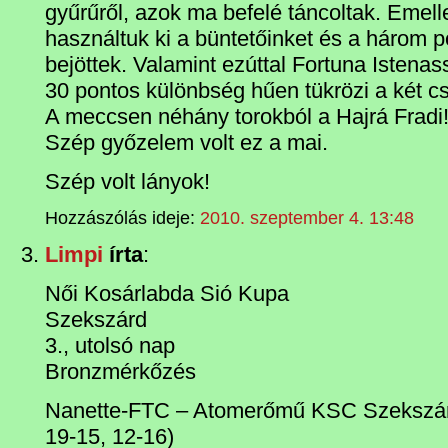
gyűrűről, azok ma befelé táncoltak. Emel
használtuk ki a büntetőinket és a három 
bejöttek. Valamint ezúttal Fortuna Istenas
30 pontos különbség hűen tükrözi a két cs
A meccsen néhány torokból a Hajrá Fradi! 
Szép győzelem volt ez a mai.
Szép volt lányok!
Hozzászólás ideje:
2010. szeptember 4. 13:48
Limpi
írta
:
Női Kosárlabda Sió Kupa
Szekszárd
3., utolsó nap
Bronzmérkőzés
Nanette-FTC – Atomerőmű KSC Szekszárd
19-15, 12-16)