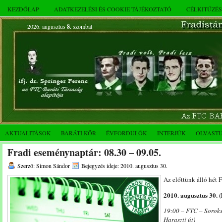
KEZDŐLAP
ADATKEZELÉSI ÉS COOKIE TÁJÉKOZTATÓ
CÉLKITŰZÉ
2026. augusztus
8.
szombat
AKTUALITÁSOK
BARÁTI KÖR
ÉVFORDULÓK
INTERJÚK
OLVAST
Fradi eseménynaptár: 08.30 – 09.05.
Szerző: Simon Sándor
Bejegyzés ideje: 2010. augusztus 30.
Az előttünk álló hét 
2010. augusztus 30. (
19:00 – FTC – Soroksá
Haraszti út)