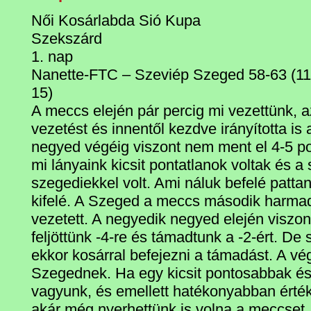
Női Kosárlabda Sió Kupa
Szekszárd
1. nap
Nanette-FTC – Szeviép Szeged 58-63 (11-
15)
A meccs elején pár percig mi vezettünk, a
vezetést és innentől kezdve irányította i
negyed végéig viszont nem ment el 4-5 po
mi lányaink kicsit pontatlanok voltak és a
szegediekkel volt. Ami náluk befelé pattan
kifelé. A Szeged a meccs második harmad
vezetett. A negyedik negyed elején viszon
feljöttünk -4-re és támadtunk a -2-ért. De 
ekkor kosárral befejezni a támadást. A vé
Szegednek. Ha egy kicsit pontosabbak é
vagyunk, és emellett hatékonyabban érték
akár még nyerhettünk is volna a meccset.