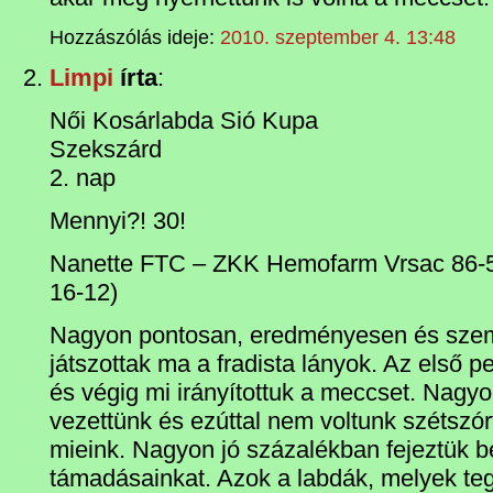
Hozzászólás ideje:
2010. szeptember 4. 13:48
Limpi
írta
:
Női Kosárlabda Sió Kupa
Szekszárd
2. nap
Mennyi?! 30!
Nanette FTC – ZKK Hemofarm Vrsac 86-56
16-12)
Nagyon pontosan, eredményesen és szemr
játszottak ma a fradista lányok. Az első p
és végig mi irányítottuk a meccset. Nag
vezettünk és ezúttal nem voltunk szétszór
mieink. Nagyon jó százalékban fejeztük be
támadásainkat. Azok a labdák, melyek teg