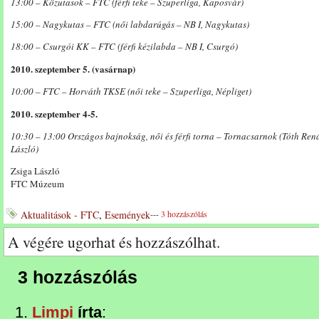
13:00 – Közutasok – FTC (férfi teke – Szuperliga, Kaposvár)
15:00 – Nagykutas – FTC (női labdarúgás – NB I, Nagykutas)
18:00 – Csurgói KK – FTC (férfi kézilabda – NB I, Csurgó)
2010. szeptember 5. (vasárnap)
10:00 – FTC – Horváth TKSE (női teke – Szuperliga, Népliget)
2010. szeptember 4-5.
10:30 – 13:00 Országos bajnokság, női és férfi torna – Tornacsarnok (Tóth Renát
László)
Zsiga László
FTC Múzeum
Aktualitások - FTC
,
Események
---
3 hozzászólás
A végére ugorhat és hozzászólhat.
3 hozzászólás
Limpi
írta
: