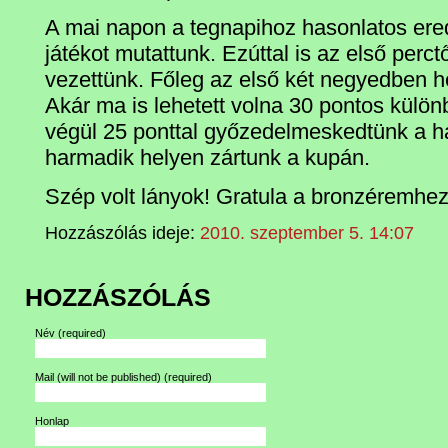
A mai napon a tegnapihoz hasonlatos er
játékot mutattunk. Ezúttal is az első perct
vezettünk. Főleg az első két negyedben h
Akár ma is lehetett volna 30 pontos külö
végül 25 ponttal győzedelmeskedtünk a h
harmadik helyen zártunk a kupán.
Szép volt lányok! Gratula a bronzéremhez
Hozzászólás ideje:
2010. szeptember 5. 14:07
HOZZÁSZÓLÁS
Név
(required)
Mail (will not be published)
(required)
Honlap