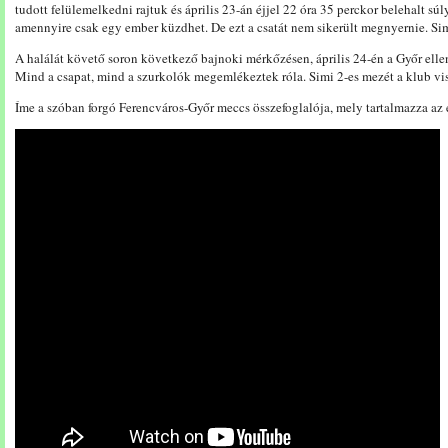
tudott felülemelkedni rajtuk és április 23-án éjjel 22 óra 35 perckor belehalt súl
amennyire csak egy ember küzdhet. De ezt a csatát nem sikerült megnyernie. Simi
A halálát követő soron következő bajnoki mérkőzésen, április 24-én a Győr ell
Mind a csapat, mind a szurkolók megemlékeztek róla. Simi 2-es mezét a klub vi
Íme a szóban forgó Ferencváros-Győr meccs összefoglalója, mely tartalmazza az e