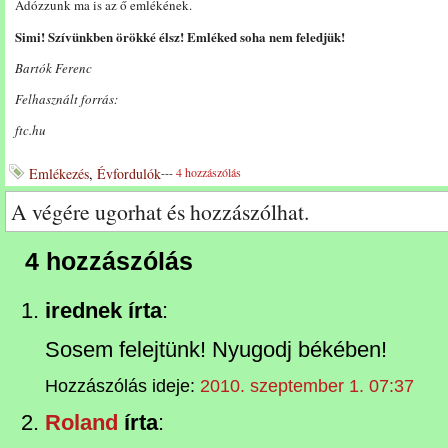
Adózzunk ma is az ő emlékének.
Simi! Szívünkben örökké élsz! Emléked soha nem feledjük!
Bartók Ferenc
Felhasznált forrás:
ftc.hu
Emlékezés
,
Évfordulók
---
4 hozzászólás
A végére ugorhat és hozzászólhat.
4 hozzászólás
irednek írta
:
Sosem felejtünk! Nyugodj békében!
Hozzászólás ideje:
2010. szeptember 1. 07:37
Roland
írta
: