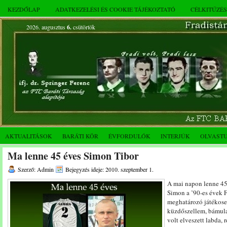
KEZDŐLAP
ADATKEZELÉSI ÉS COOKIE TÁJÉKOZTATÓ
CÉLKITŰZÉ
2026. augusztus
6.
csütörtök
AKTUALITÁSOK
BARÁTI KÖR
ÉVFORDULÓK
INTERJÚK
OLVAST
Ma lenne 45 éves Simon Tibor
Szerző: Admin
Bejegyzés ideje: 2010. szeptember 1.
A mai napon lenne 45
Simon a ’90-es évek 
meghatározó játékose
küzdőszellem, bámula
volt elveszett labda,