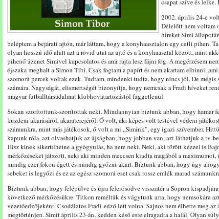
csapat szíve és lelke
2002. április 24-e vol
Délelőtt nem voltam o
híreket Simi állapotá
beléptem a bejárati ajtón, már láttam, hogy a konyhaasztalon egy cetli pihen. T
olyan hosszú idő alatt azt a rövid utat az ajtó és a konyhaasztal között, mint a
pihenő üzenet Simivel kapcsolatos és ami rajta lesz fájni fog. A megérzésem nem 
éjszaka meghalt a Simon Tibi. Csak fogtam a papírt és nem akartam elhinni, ami r
szomorú percek voltak ezek. Tudtam, mindenki tudta, hogy nincs jól. De mégis 
számára. Nagyságát, elismertségét bizonyítja, hogy nemcsak a Fradi híveket ren
magyar futballtársadalmat klubhovatartozástól függetlenül.
Sokan szorítottunk-szorítottak neki. Mindannyian bíztunk abban, hogy hamar fe
küzdeni akarásáról, akaraterejéről. Ő volt, aki képes volt testével védeni játékos
számunkra, mint más játékosok, ő volt a mi „Simink”, egy igazi szívember. Hit
kapunk róla, azt olvashatjuk az újságban, hogy jobban van, azt láthatjuk a tv-b
Hisz kinek sikerülhetne a gyógyulás, ha nem neki. Neki, aki törött kézzel is Ba
mérkőzéseket játszott, neki aki minden meccsen kiadta magából a maximumot, űzt
mindig ezer fokon égett és mindig győzni akart. Bíztunk abban, hogy úgy ahogy le
sebeket is legyőzi és ez az egész szomorú eset csak rossz emlék marad számunkr
Bíztunk abban, hogy felépülve és újra felerősödve visszatér a Sopron kispadjára 
következő mérkőzésükre. Titkon reméltük és vágytunk arra, hogy nemsokára aztá
vezetőedzőjeként. Csodálatos Fradi-edző lett volna. Sajnos nem élhette meg az 
megtörténjen. Simit április 23-án, kedden késő este elragadta a halál. Olyan sú