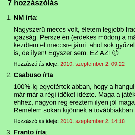
7 hozzászólás
NM írta
:
Nagyszerű meccs volt, életem legjobb fra
igazság. Persze én (érdekes módon) a m
kezdtem el meccsre járni, ahol sok győze
is, de ilyen! Egyszer sem. EZ AZ! 🙂
Hozzászólás ideje:
2010. szeptember 2. 09:22
Csabuso írta
:
100%-ig egyetértek abban, hogy a hangula
már-már a régi időket idézte. Maga a játék 
ehhez, nagyon rég éreztem ilyen jól mag
Remélem sokan kijönnek a továbbiakban 
Hozzászólás ideje:
2010. szeptember 2. 14:18
Franto írta
: