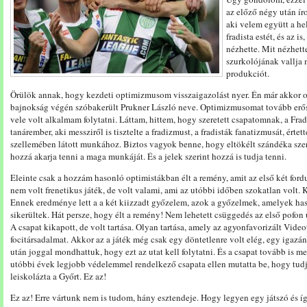
az előző négy után ír
aki velem együtt a hel
fradista estét, és az i
nézhette. Mit nézhette
szurkolójának vallja 
produkciót.
Örülök annak, hogy kezdeti optimizmusom visszaigazolást nyer. Én már akkor o
bajnokság végén szóbakerült Prukner László neve. Optimizmusomat tovább erősí
vele volt alkalmam folytatni. Láttam, hittem, hogy szeretett csapatomnak, a Frad
tanárember, aki messziről is tisztelte a fradizmust, a fradisták fanatizmusát, értett
szellemében látott munkához. Biztos vagyok benne, hogy eltökélt szándéka szer
hozzá akarja tenni a maga munkáját. És a jelek szerint hozzá is tudja tenni.
Eleinte csak a hozzám hasonló optimistákban élt a remény, amit az első két for
nem volt frenetikus játék, de volt valami, ami az utóbbi időben szokatlan volt. 
Ennek eredménye lett a a két kiizzadt győzelem, azok a győzelmek, amelyek h
sikerültek. Hát persze, hogy élt a remény! Nem lehetett csüggedés az első pofon 
A csapat kikapott, de volt tartása. Olyan tartása, amely az agyonfavorizált Vid
focitársadalmat. Akkor az a játék még csak egy döntetlenre volt elég, egy igaz
után joggal mondhattuk, hogy ezt az utat kell folytatni. És a csapat tovább is m
utóbbi évek legjobb védelemmel rendelkező csapata ellen mutatta be, hogy tudja
leiskolázta a Győrt. Ez az!
Ez az! Erre vártunk nem is tudom, hány esztendeje. Hogy legyen egy játszó és í