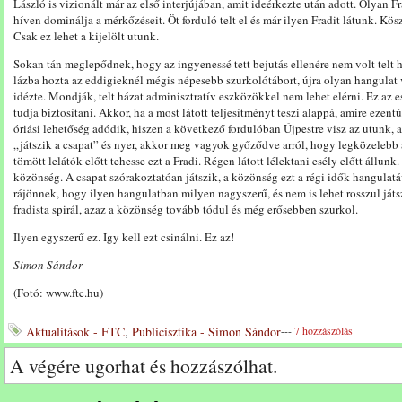
László is vizionált már az első interjújában, amit ideérkezte után adott. Olyan 
híven dominálja a mérkőzéseit. Öt forduló telt el és már ilyen Fradit látunk. Kös
Csak ez lehet a kijelölt utunk.
Sokan tán meglepődnek, hogy az ingyenessé tett bejutás ellenére nem volt telt h
lázba hozta az eddigieknél mégis népesebb szurkolótábort, újra olyan hangulat v
idézte. Mondják, telt házat adminisztratív eszközökkel nem lehet elérni. Ez az est
tudja biztosítani. Akkor, ha a most látott teljesítményt teszi alappá, amire ezent
óriási lehetőség adódik, hiszen a következő fordulóban Újpestre visz az utunk, az
„játszik a csapat” és nyer, akkor meg vagyok győződve arról, hogy legközelebb a
tömött lelátók előtt tehesse ezt a Fradi. Régen látott lélektani esély előtt állunk
közönség. A csapat szórakoztatóan játszik, a közönség ezt a régi idők hangulatá
rájönnek, hogy ilyen hangulatban milyen nagyszerű, és nem is lehet rosszul játs
fradista spirál, azaz a közönség tovább tódul és még erősebben szurkol.
Ilyen egyszerű ez. Így kell ezt csinálni. Ez az!
Simon Sándor
(Fotó: www.ftc.hu)
Aktualitások - FTC
,
Publicisztika - Simon Sándor
---
7 hozzászólás
A végére ugorhat és hozzászólhat.