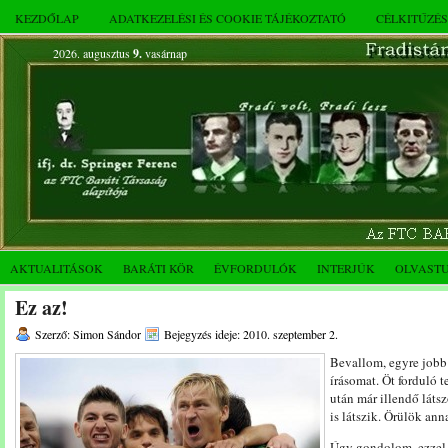
KEZDŐLAP
ADATKEZELÉSI ÉS COOKIE TÁJÉKOZTATÓ
CÉLKITŰZÉ
2026. augusztus
9.
vasárnap
AKTUALITÁSOK
BARÁTI KÖR
ÉVFORDULÓK
INTERJÚK
OLVAST
Ez az!
Szerző: Simon Sándor
Bejegyzés ideje: 2010. szeptember 2.
Bevallom, egyre jobb
írásomat. Öt forduló t
után már illendő láts
is látszik. Örülök ann
Úgy gondolom, ezzel 