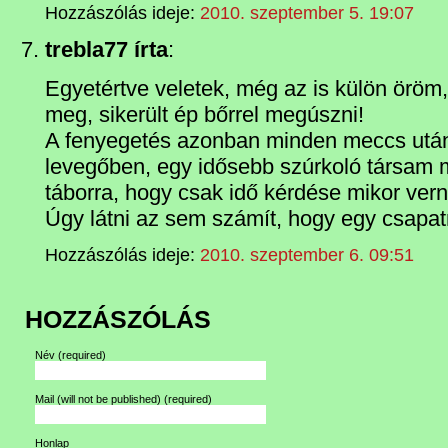
Hozzászólás ideje:
2010. szeptember 5. 19:07
trebla77 írta
:
Egyetértve veletek, még az is külön öröm
meg, sikerült ép bőrrel megúszni!
A fenyegetés azonban minden meccs utá
levegőben, egy idősebb szúrkoló társam 
táborra, hogy csak idő kérdése mikor vern
Úgy látni az sem számít, hogy egy csapat
Hozzászólás ideje:
2010. szeptember 6. 09:51
HOZZÁSZÓLÁS
Név
(required)
Mail (will not be published)
(required)
Honlap