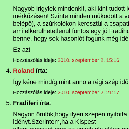
Nagyob irigylek mindenkit, aki kint tudott
mérkőzésen! Szinte minden működött a ve
belépő), a szúrkolókon keresztül a csapat
ami elkerülhetetlenül fontos egy jó Fradi
benne, hogy sok hasonlót fogunk még idén
Ez az!
Hozzászólás ideje:
2010. szeptember 2. 15:16
Roland
írta
:
Így kéne mindíg,mint anno a régi szép id
Hozzászólás ideje:
2010. szeptember 2. 21:17
Fradiferi írta
:
Nagyon örülök,hogy ilyen szépen nyitotta 
idényt.Szerintem,ha a Kispest