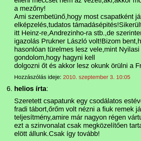
elleni meccset nem az vezeti,aki,akkor m
a mezőny!
Ami szembetünő,hogy most csapatként ját
elképzelés,tudatos támadásépités!Sikerült
itt Heinz-re,Andrezinho-ra stb.,de szerin
igazolás Prukner László volt!Bizom bent,h
hasonlóan türelmes lesz vele,mint Nyilasi
gondolom,hogy hagyni kell
dolgozni őt és akkor lesz okunk örülni a F
Hozzászólás ideje:
2010. szeptember 3. 10:05
helios írta
:
Szeretett csapatunk egy csodálatos esté
fradi tábort,őrőm volt nézni a fiuk remek j
teljesítmény,amire már nagyon régen várt
ezt a szinvonalat csak megközelítően tart
elött állunk.Csak így tovább!