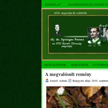
KEZDŐLAP
ADATKEZELÉSI ÉS COOKIE 
2026. augusztus
6.
csütörtök
AKTUALITÁSOK
BARÁTI KÖR
ÉVFORDU
A megvalósult remény
Szerző: Admin
Bejegyzés ideje: 2010. szeptem