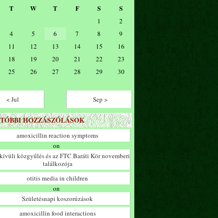
T
W
T
F
S
S
1
2
4
5
6
7
8
9
11
12
13
14
15
16
18
19
20
21
22
23
25
26
27
28
29
30
< Jul
Sep >
TÓBBI HOZZÁSZÓLÁSOK
amoxicillin reaction symptoms
on
ívüli közgyűlés és az FTC Baráti Kör novemberi
találkozója
otitis media in children
on
Születésnapi koszorúzások
amoxicillin food interactions