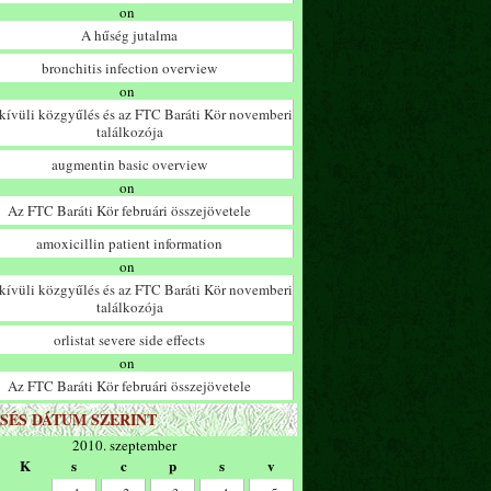
on
A hűség jutalma
bronchitis infection overview
on
ívüli közgyűlés és az FTC Baráti Kör novemberi
találkozója
augmentin basic overview
on
Az FTC Baráti Kör februári összejövetele
amoxicillin patient information
on
ívüli közgyűlés és az FTC Baráti Kör novemberi
találkozója
orlistat severe side effects
on
Az FTC Baráti Kör februári összejövetele
SÉS DÁTUM SZERINT
2010. szeptember
K
s
c
p
s
v