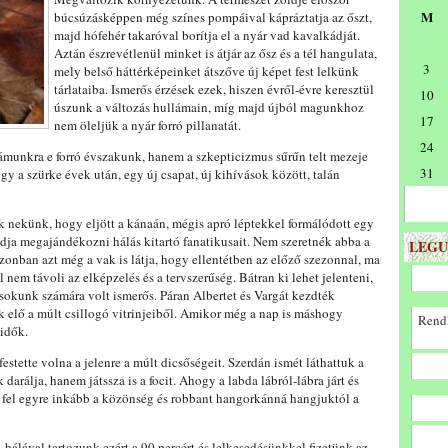
M
búcsúzásképpen még színes pompáival kápráztatja az őszt,
majd hófehér takaróval borítja el a nyár vad kavalkádját.
Aztán észrevétlenül minket is átjár az ősz és a tél hangulata,
3
mely belső háttérképeinket átszőve új képet fest lelkünk
tárlataiba. Ismerős érzések ezek, hiszen évről-évre keresztül
10
úszunk a változás hullámain, míg majd újból magunkhoz
17
nem öleljük a nyár forró pillanatát.
24
zámunkra e forró évszakunk, hanem a szkepticizmus sűrűn telt mezeje
31
gy a szürke évek után, egy új csapat, új kihívások között, talán
 nekünk, hogy eljött a kánaán, mégis apró léptekkel formálódott egy
udja megajándékozni hálás kitartó fanatikusait. Nem szeretnék abba a
LEGU
zonban azt még a vak is látja, hogy ellentétben az előző szezonnal, ma
nem távoli az elképzelés és a tervszerűség. Bátran ki lehet jelenteni,
k sokunk számára volt ismerős. Páran Albertet és Vargát kezdték
k elő a múlt csillogó vitrinjeiből. Amikor még a nap is máshogy
Rendk
 idők.
estette volna a jelenre a múlt dicsőségeit. Szerdán ismét láthattuk a
rálja, hanem játssza is a focit. Ahogy a labda lábról-lábra járt és
t fel egyre inkább a közönség és robbant hangorkánná hangjuktól a
hálával tartozunk ezért a 90 percért és lelkesedésünkkel fizetünk az