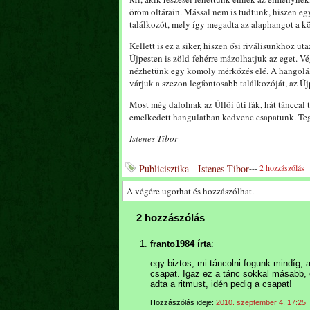
öröm oltárain. Mással nem is tudtunk, hiszen e
találkozót, mely így megadta az alaphangot a 
Kellett is ez a siker, hiszen ősi riválisunkhoz u
Újpesten is zöld-fehérre mázolhatjuk az eget. V
nézhetünk egy komoly mérkőzés elé. A hangolás
várjuk a szezon legfontosabb találkozóját, az Újp
Most még dalolnak az Üllői úti fák, hát tánccal
emelkedett hangulatban kedvenc csapatunk. Te
Istenes Tibor
Publicisztika - Istenes Tibor
---
2 hozzászólás
A végére ugorhat és hozzászólhat.
2 hozzászólás
franto1984 írta
:
egy biztos, mi táncolni fogunk mindíg, a
csapat. Igaz ez a tánc sokkal másabb,
adta a ritmust, idén pedig a csapat!
Hozzászólás ideje:
2010. szeptember 4. 17:25