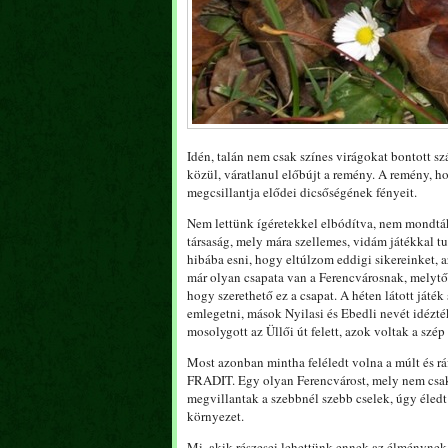
Idén, talán nem csak színes virágokat bontott s
közül, váratlanul előbújt a remény. A remény, ho
megcsillantja elődei dicsőségének fényeit.
Nem lettünk ígéretekkel elbódítva, nem mondták
társaság, mely mára szellemes, vidám játékkal t
hibába esni, hogy eltúlzom eddigi sikereinket, a
már olyan csapata van a Ferencvárosnak, melytől 
hogy szerethető ez a csapat. A héten látott játé
emlegetni, mások Nyilasi és Ebedli nevét idézté
mosolygott az Üllői út felett, azok voltak a szép
Most azonban mintha feléledt volna a múlt és ráf
FRADIT. Egy olyan Ferencvárost, mely nem csak da
megvillantak a szebbnél szebb cselek, úgy éled
környezet.
Mi, akik részesei lehettünk ennek az élménynek, 