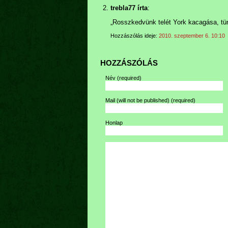
trebla77 írta
:
„Rosszkedvünk telét York kacagása, tün
Hozzászólás ideje:
2010. szeptember 6. 10:10
HOZZÁSZÓLÁS
Név
(required)
Mail (will not be published)
(required)
Honlap