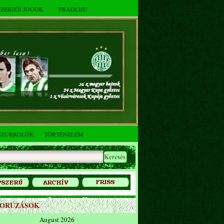
SZERZŐI JOGOK
FRADI.HU
SZURKOLÓK
TÖRTÉNELEM
ZORÚZÁSOK
August 2026