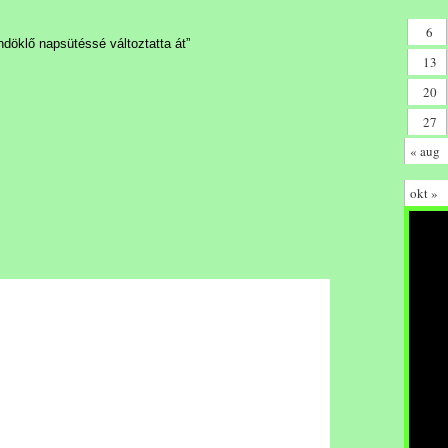
6
döklő napsütéssé változtatta át”
13
20
27
« aug
okt »