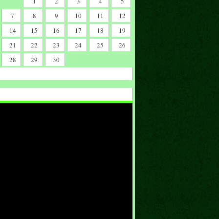
1
2
3
4
5
7
8
9
10
11
12
14
15
16
17
18
19
21
22
23
24
25
26
28
29
30