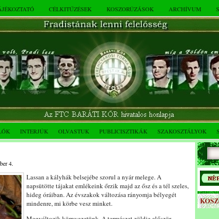
TÁJÉKOZTATÓ
CÉLKITŰZÉSEK
KOSZORÚZÁSOK
ARCHÍVUM
LÓK
INTERJÚK
OLVASTUK
PUBLICISZTIKÁK
SZAKOSZTÁLYOK
ber 4.
Lassan a kályhák belsejébe szorul a nyár melege. A
napsütötte tájakat emlékeink őrzik majd az ősz és a tél szeles,
hideg óráiban. Az évszakok változása rányomja bélyegét
KOS
mindenre, mi körbe vesz minket.
Megváltozik környezetünk. A természet zöldje először