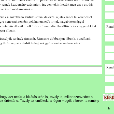
gy remek kezdeményezés miatt, ingyen tekinthettük meg ezt a csodás
következő mérkőzésünkre.
tazunk a következő forduló során, de ezzel a játékkal és lelkesedéssel
égre nem csak reménnyel, hanem erős hittel, magabiztossággal
 hete következik. Lelkünk az ünnep díszébe öltözik és kisgyerekként
Rendk
est ellenit.
 tiszteljük az ének ritmusát. Ritmusra dobbanjon lábunk, buzdítsuk
gyük ünneppé a derbit és hajtsuk győzelembe kedvenceink!
Rendk
KERE
hogy azt tettük a kizárás után is, tavaly is, mikor szenvedett a
 ez örömtánc. Tavaly az emlékek, a régen megélt sikerek, a remény
h