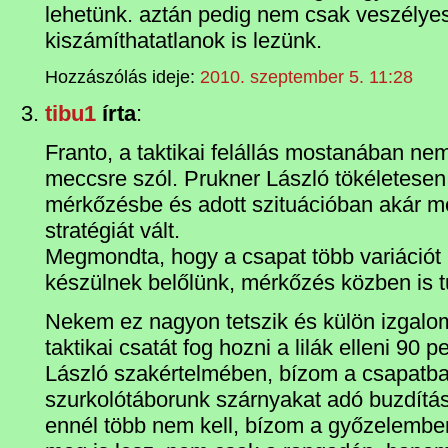
lehetünk. aztán pedig nem csak veszély
kiszámíthatatlanok is lezünk.
Hozzászólás ideje:
2010. szeptember 5. 11:28
tibu1
írta
:
Franto, a taktikai felállás mostanában nem
meccsre szól. Prukner László tökéletesen 
mérkőzésbe és adott szituációban akár m
stratégiát vált.
Megmondta, hogy a csapat több variációt 
készülnek belőlünk, mérkőzés közben is t
Nekem ez nagyon tetszik és külön izgalo
taktikai csatát fog hozni a lilák elleni 90
László szakértelmében, bízom a csapatba
szurkolótáborunk szárnyakat adó buzdítá
ennél több nem kell, bízom a győzelembe