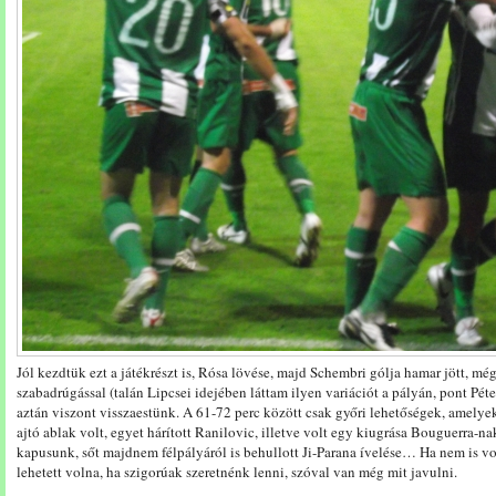
Jól kezdtük ezt a játékrészt is, Rósa lövése, majd Schembri gólja hamar jött, mé
szabadrúgással (talán Lipcsei idejében láttam ilyen variációt a pályán, pont Pét
aztán viszont visszaestünk. A 61-72 perc között csak győri lehetőségek, amelyek 
ajtó ablak volt, egyet hárított Ranilovic, illetve volt egy kiugrása Bouguerra-na
kapusunk, sőt majdnem félpályáról is behullott Ji-Parana ívelése… Ha nem is vol
lehetett volna, ha szigorúak szeretnénk lenni, szóval van még mit javulni.