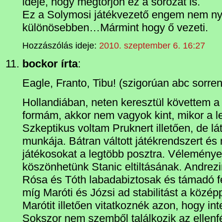
ideje, hogy megtörjön ez a sorozat is.
Ez a Solymosi játékvezető engem nem n
különösebben…Mármint hogy ő vezeti.
Hozzászólás ideje:
2010. szeptember 6. 16:27
bockor írta
:
Eagle, Franto, Tibu! (szigorúan abc sorren
Hollandiában, neten keresztül követtem a
formám, akkor nem vagyok kint, mikor a l
Szkeptikus voltam Pruknert illetően, de l
munkája. Bátran váltott játékrendszert és
játékosokat a legtöbb posztra. Véleménye
köszönhetünk Stanic eltiltásának. Andrez
Rósa és Tóth labadabiztosak és támadó f
míg Maróti és Józsi ad stabilitást a közép
Marótit illetően vitatkoznék azon, hogy int
Sokszor nem szemből találkozik az ellenfé