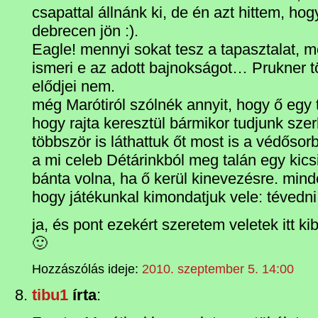
csapattal állnánk ki, de én azt hittem, ho
debrecen jön :).
Eagle! mennyi sokat tesz a tapasztalat, m
ismeri e az adott bajnokságot… Prukner t
elődjei nem.
még Marótiról szólnék annyit, hogy ő egy 
hogy rajta keresztül bármikor tudjunk szer
többször is láthattuk őt most is a védőso
a mi celeb Détárinkból meg talán egy kicsi
bánta volna, ha ő kerül kinevezésre. min
hogy játékunkal kimondatjuk vele: tévedn
ja, és pont ezekért szeretem veletek itt 
🙂
Hozzászólás ideje:
2010. szeptember 5. 14:00
tibu1
írta
: