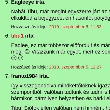
Eagleeye írta
:
Nahát Tibu, már megint egyszerre járt az
elküldted a bejegyzést én hasonlót pöty
Hozzászólás ideje:
2010. szeptember 5. 11:53
tibu1
írta
:
Eaglee, ez már többször előfordult és m
meg. 😉 Vitázzunk már egyet, mert ez se
🙂 🙂
Hozzászólás ideje:
2010. szeptember 5. 12:27
franto1984 írta
:
így visszagondolva mindkettőtöknek igaza
szempontból. valóban tudtunk és tudni is f
bármikor, bármilyen helyzetben és bárki el
Tibu! Siófok ellen valóban nem hinném, 