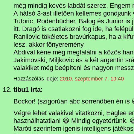
még mindig kevés labdát szerez. Engem
A hátsó 3-ast illetően kellemes gondjaink
Tutoric, Rodenbücher, Balog és Junior is 
itt. Dragó is csatlakozni fog ide, ha felépül
Ranilovic tökéletes bravúrkapus, ha a kif
lesz, akkor főnyeremény.
Abdival kéne még megtalálni a közös hang
Jakimovski, Miljkovic és a két argentin srá
valakiket még beépíteni és nagyon messz
Hozzászólás ideje:
2010. szeptember 7. 19:40
tibu1 írta
:
Bockor! (szigorúan abc sorrendben én is 
Végre lehet valakivel vitatkozni, Eaglee er
használhatatlan! 😀 Mindig egyetértünk. 
Maróti szerintem igenis intelligens játékos.