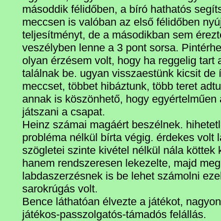
másoddik félidőben, a bíró hathatós segít
meccsen is valóban az első félidőben nyúj
teljesítményt, de a másodikban sem érez
veszélyben lenne a 3 pont sorsa. Pintérh
olyan érzésem volt, hogy ha reggelig tart
találnak be. ugyan visszaestünk kicsit de í
meccset, többet hibáztunk, több teret adt
annak is köszönhető, hogy egyértelműen
játszani a csapat.
Heinz számai magáért beszélnek. hihetet
probléma nélkül bírta végig. érdekes volt l
szögletei szinte kivétel nélkül nála köttek
hanem rendszeresen lekezelte, majd megi
labdaszerzésnek is be lehet számolni ezek
sarokrúgás volt.
Bence láthatóan élvezte a játékot, nagyon
játékos-passzolgatós-támadós felállás.