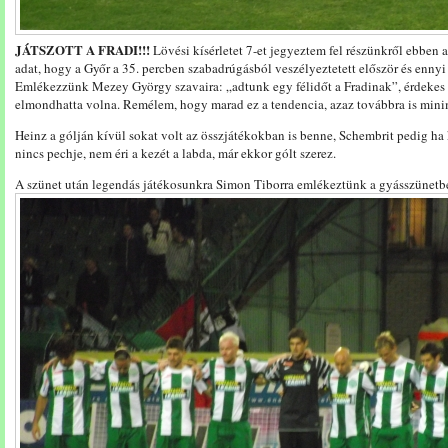
JÁTSZOTT A FRADI!!!
Lövési kísérletet 7-et jegyeztem fel részünkről ebben a
adat, hogy a Győr a 35. percben szabadrúgásból veszélyeztetett először és ennyi
Emlékezzünk Mezey György szavaira: „adtunk egy félidőt a Fradinak”, érdekes m
elmondhatta volna. Remélem, hogy marad ez a tendencia, azaz továbbra is mini
Heinz a gólján kívül sokat volt az összjátékokban is benne, Schembrit pedig ha k
nincs pechje, nem éri a kezét a labda, már ekkor gólt szerez.
A szünet után legendás játékosunkra Simon Tiborra emlékeztünk a gyásszüne