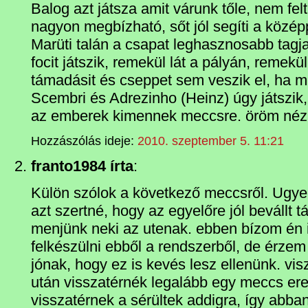
Balog azt játsza amit várunk tőle, nem fe
nagyon megbízható, sőt jól segíti a középp
Marüti talán a csapat leghasznosabb tagja
focit játszik, remekül lát a pályán, remekül
támadásit és cseppet sem veszik el, ha 
Scembri és Adrezinho (Heinz) úgy játszik, 
az emberek kimennek meccsre. öröm nézn
Hozzászólás ideje:
2010. szeptember 5. 11:21
franto1984 írta
:
Külön szólok a következő meccsről. Ugye 
azt szertné, hogy az egyelőre jól bevállt t
menjünk neki az utenak. ebben bízom én i
felkészülni ebből a rendszerből, de érze
jónak, hogy ez is kevés lesz ellenünk. vi
után visszatérnék legalább egy meccs erej
visszatérnek a sérültek addigra, így abban