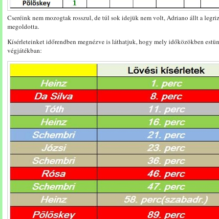
Cseréink nem mozogtak rosszul, de túl sok idejük nem volt, Adriano állt a legri
megoldotta.
Kísérleteinket időrendben megnézve is láthatjuk, hogy mely időközökben estünk
végjátékban: