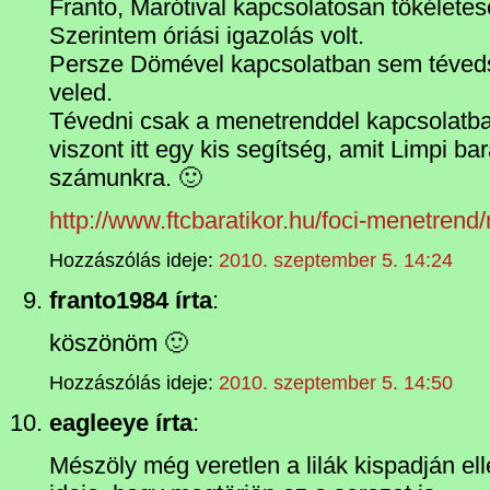
Franto, Marótival kapcsolatosan tökélete
Szerintem óriási igazolás volt.
Persze Dömével kapcsolatban sem téveds
veled.
Tévedni csak a menetrenddel kapcsolatba
viszont itt egy kis segítség, amit Limpi bar
számunkra. 🙂
http://www.ftcbaratikor.hu/foci-menetrend
Hozzászólás ideje:
2010. szeptember 5. 14:24
franto1984 írta
:
köszönöm 🙂
Hozzászólás ideje:
2010. szeptember 5. 14:50
eagleeye írta
:
Mészöly még veretlen a lilák kispadján el