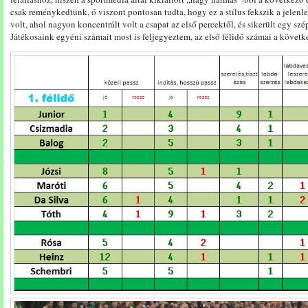
csak reménykedtünk, ő viszont pontosan tudta, hogy ez a stílus fekszik a jelen
volt, ahol nagyon koncentrált volt a csapat az első percektől, és sikerült egy szép
Játékosaink egyéni számait most is feljegyeztem, az első félidő számai a követk