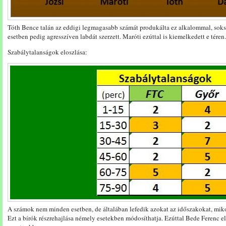
Tóth Bence talán az eddigi legmagasabb számát produkálta ez alkalommal, soks
esetben pedig agresszíven labdát szerzett. Maróti ezúttal is kiemelkedett e téren.
Szabálytalanságok eloszlása:
A számok nem minden esetben, de általában lefedik azokat az időszakokat, mik
Ezt a bírók részrehajlása némely esetekben módosíthatja. Ezúttal Bede Ferenc e