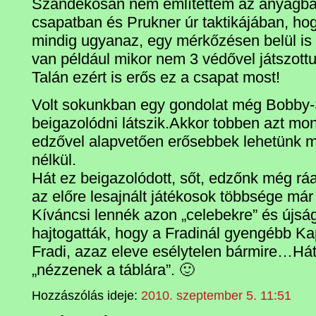
Szándékosan nem említettem az anyagban
csapatban és Prukner úr taktikájában, hog
mindig ugyanaz, egy mérkőzésen belül is
van például mikor nem 3 védővel játszot
Talán ezért is erős ez a csapat most!
Volt sokunkban egy gondolat még Bobby-S
beigazolódni látszik.Akkor tobben azt mo
edzővel alapvetően erősebbek lehetünk m
nélkül.
Hát ez beigazolódott, sőt, edzőnk még ráa
az előre lesajnált játékosok többsége már 
Kíváncsi lennék azon „celebekre” és újság
hajtogatták, hogy a Fradinál gyengébb Kap
Fradi, azaz eleve esélytelen bármire…Hát
„nézzenek a táblára”. 🙂
Hozzászólás ideje:
2010. szeptember 5. 11:51