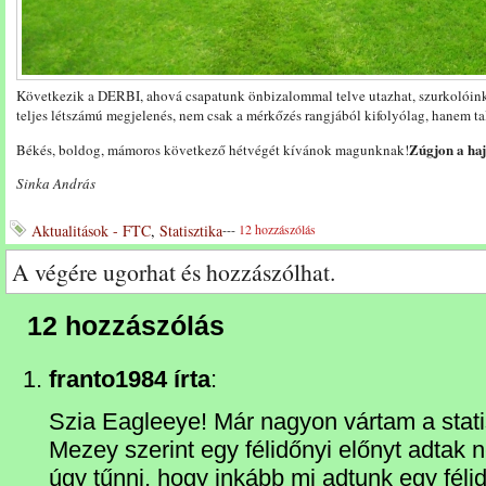
Következik a DERBI, ahová csapatunk önbizalommal telve utazhat, szurkolóink
teljes létszámú megjelenés, nem csak a mérkőzés rangjából kifolyólag, hanem tal
Zúgjon a haj
Békés, boldog, mámoros következő hétvégét kívánok magunknak!
Sinka András
Aktualitások - FTC
,
Statisztika
---
12 hozzászólás
A végére ugorhat és hozzászólhat.
12 hozzászólás
franto1984 írta
:
Szia Eagleeye! Már nagyon vártam a stati
Mezey szerint egy félidőnyi előnyt adtak
úgy tűnni, hogy inkább mi adtunk egy félid