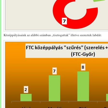
Középpályásaink az alábbi számban „tisztogattak” illetve szereztek labdát: