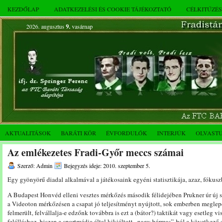
KEZDŐLAP
ADATKEZELÉSI ÉS COOKIE TÁJÉKOZTATÓ
CÉLKITŰZÉ
2026. augusztus
9.
vasárnap
AKTUALITÁSOK
BARÁTI KÖR
ÉVFORDULÓK
INTERJÚK
OLVAST
Az emlékezetes Fradi-Győr meccs számai
Szerző: Admin
Bejegyzés ideje: 2010. szeptember 5.
Egy gyönyörű diadal alkalmával a játékosaink egyéni statisztikája, azaz, fók
A Budapest Honvéd elleni vesztes mérkőzés második félidejében Prukner úr új s
a Videoton mérkőzésen a csapat jó teljesítményt nyújtott, sok emberben meglep
felmerült, felvállalja-e edzőnk továbbra is ezt a (bátor?) taktikát vagy esetleg 
felálláshoz, hiszen a sportmédia által kikiáltott „nagy hármas”-ból a következő 