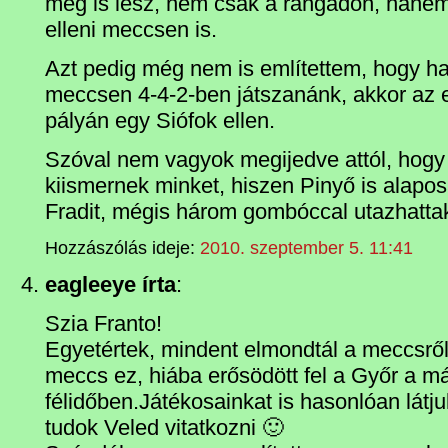
meg is lesz, nem csak a rangadón, hanem
elleni meccsen is.
Azt pedig még nem is említettem, hogy ha
meccsen 4-4-2-ben játszanánk, akkor az e
pályán egy Siófok ellen.
Szóval nem vagyok megijedve attól, hogy
kiismernek minket, hiszen Pinyő is alapo
Fradit, mégis három gombóccal utazhatta
Hozzászólás ideje:
2010. szeptember 5. 11:41
eagleeye írta
:
Szia Franto!
Egyetértek, mindent elmondtál a meccsről,
meccs ez, hiába erősödött fel a Győr a m
félidőben.Játékosainkat is hasonlóan látj
tudok Veled vitatkozni 🙂