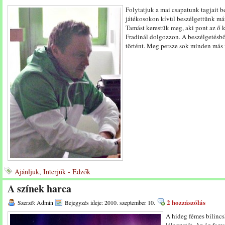
Folytatjuk a mai csapatunk tagjait b
játékosokon kívül beszélgettünk már
Tamást kerestük meg, aki pont az ő ké
Fradinál dolgozzon. A beszélgetésbő
történt. Meg persze sok minden má
Ajánljuk
,
Interjúk - Edzők
A színek harca
2 hozzászólás
Szerző: Admin
Bejegyzés ideje: 2010. szeptember 10.
A hideg fémes bilincs