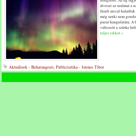
lélegzetét. Az ég fagy
átveszi az uralmat a n
fásult arccal haladta
még senki nem gondol
pazar hangulatára. A 
változott a szürke hé
teljes cikket »
Aktuálisok - Beharangozó
,
Publicisztika - Istenes Tibor