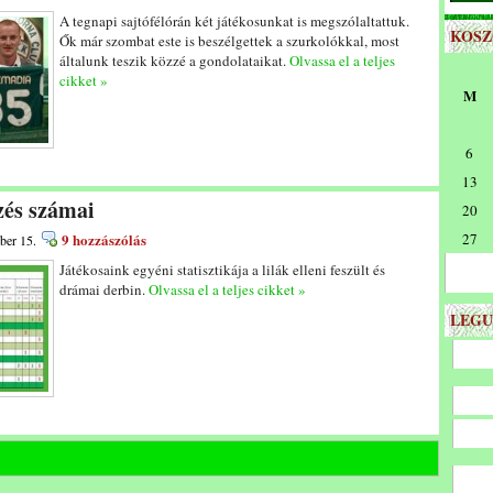
A tegnapi sajtófélórán két játékosunkat is megszólaltattuk.
KOS
Ők már szombat este is beszélgettek a szurkolókkal, most
általunk teszik közzé a gondolataikat.
Olvassa el a teljes
cikket »
M
6
13
zés számai
20
9 hozzászólás
27
ber 15.
Játékosaink egyéni statisztikája a lilák elleni feszült és
drámai derbin.
Olvassa el a teljes cikket »
LEGU