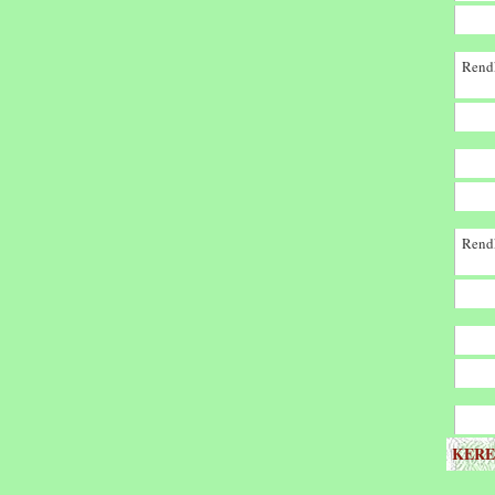
Rendk
Rendk
KERE