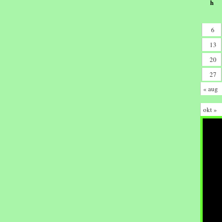
h
6
13
20
27
« aug
okt »