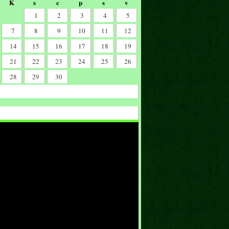
K
s
c
p
s
v
1
2
3
4
5
7
8
9
10
11
12
14
15
16
17
18
19
21
22
23
24
25
26
28
29
30