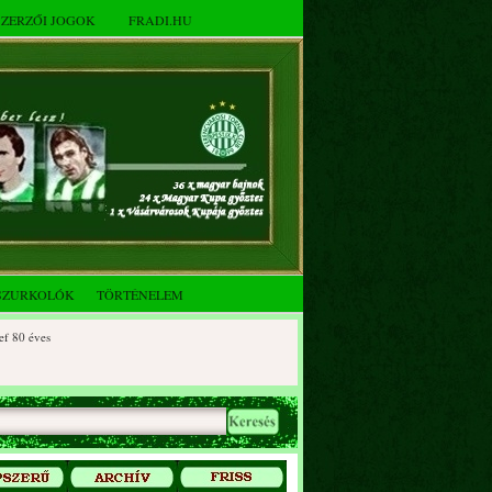
SZERZŐI JOGOK
FRADI.HU
SZURKOLÓK
TÖRTÉNELEM
80 éves
 90 éves