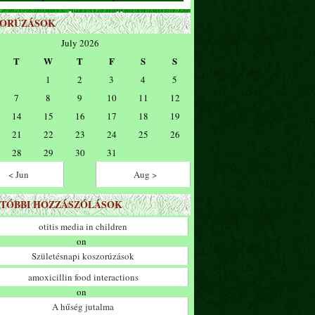
ZORÚZÁSOK
July 2026
T
W
T
F
S
S
1
2
3
4
5
7
8
9
10
11
12
14
15
16
17
18
19
21
22
23
24
25
26
28
29
30
31
< Jun
Aug >
TÓBBI HOZZÁSZÓLÁSOK
otitis media in children
on
Születésnapi koszorúzások
amoxicillin food interactions
on
A hűség jutalma