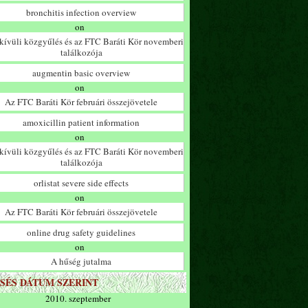
bronchitis infection overview
on
ívüli közgyűlés és az FTC Baráti Kör novemberi
találkozója
augmentin basic overview
on
Az FTC Baráti Kör februári összejövetele
amoxicillin patient information
on
ívüli közgyűlés és az FTC Baráti Kör novemberi
találkozója
orlistat severe side effects
on
Az FTC Baráti Kör februári összejövetele
online drug safety guidelines
on
A hűség jutalma
SÉS DÁTUM SZERINT
2010. szeptember