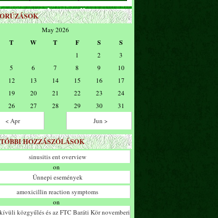
ZORÚZÁSOK
May 2026
T
W
T
F
S
S
1
2
3
5
6
7
8
9
10
12
13
14
15
16
17
19
20
21
22
23
24
26
27
28
29
30
31
< Apr
Jun >
TÓBBI HOZZÁSZÓLÁSOK
sinusitis ent overview
on
Ünnepi események
amoxicillin reaction symptoms
on
ívüli közgyűlés és az FTC Baráti Kör novemberi