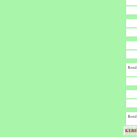
Rendk
Rendk
KERE