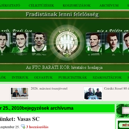
TÁJÉKOZTATÓ
CÉLKITŰZÉSEK
KOSZORÚZÁSOK
ARCHÍVUM
LÓK
INTERJÚK
OLVASTUK
PUBLICISZTIKÁK
SZAKOSZTÁLYOK
2026. márciusi összejövetel
Cziráki József 80 éves
Rendkívüli közgyűlés és a 2025.
Dálnoki József 90 éves
r 25., 2010bejegyzések archívuma
novemberi összejövetel
lünket: Vasas SC
3 hozzászólás
szeptember 25.