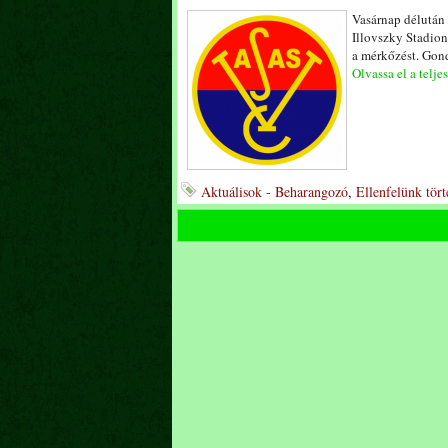
Vasárnap délután 
Illovszky Stadion
a mérkőzést. Gond
Olvassa el a telje
Aktuálisok - Beharangozó
,
Ellenfelünk tör