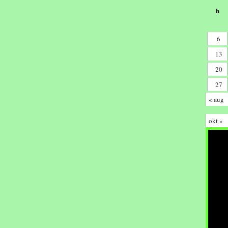
h
6
13
20
27
« aug
okt »