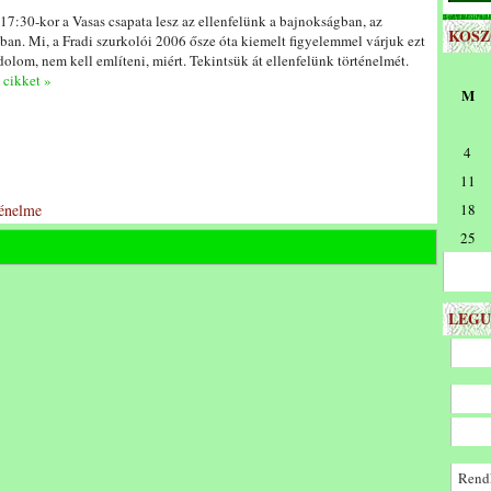
17:30-kor a Vasas csapata lesz az ellenfelünk a bajnokságban, az
KOS
ban. Mi, a Fradi szurkolói 2006 ősze óta kiemelt figyelemmel várjuk ezt
olom, nem kell említeni, miért. Tekintsük át ellenfelünk történelmét.
s cikket »
M
4
11
ténelme
18
25
LEGU
Rendk