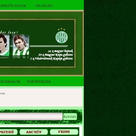
SZERZŐI JOGOK
FRADI.HU
SZURKOLÓK
TÖRTÉNELEM