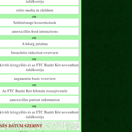
találkozója
otitis media in children
on
Születésnapi koszorúzások
amoxicillin food interactions
on
A hűség jutalma
bronchitis infection overview
on
ívüli közgyűlés és az FTC Baráti Kör novemberi
találkozója
augmentin basic overview
on
Az FTC Baráti Kör februári összejövetele
amoxicillin patient information
on
ívüli közgyűlés és az FTC Baráti Kör novemberi
találkozója
SÉS DÁTUM SZERINT