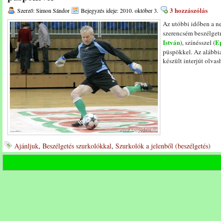
3 hozzászólás
Szerző: Simon Sándor
Bejegyzés ideje: 2010. október 3.
Az utóbbi időben a n
szerencsém beszélgetn
István
E
), színésszel (
püspökkel. Az alább
készült interjút olvas
Ajánljuk
,
Beszélgetés szurkolókkal
,
Szurkolók a jelenből (beszélgetés)