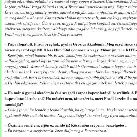
pályán edzettünk, például a Tromosnál vagy éppen a Siketek Csarnokában. Aztán
közénk, például Varga Zolival is ott, a Tromosnál ismerkedtem meg. Edzett velün
Észrevettem, hogy mindig tovább marad a pályán, mint a többiek, és kapura lőd
én meg hadd védhessek. Fantasztikus labdaszeretete volt, ami csak úgy sugárzot
csapatunk edzője lett. Ő intézte el, hogy a Fradi pályán kapjunk edzéslehetőség
játékossal megismerkedtem, valahogy adta magát a lehetőség, hogy felkértek, me
Fradi mezt is magamra. Nem kis öröm ez nekem.
– Papválogatott, Fradi öregfiúk, gyulai Grosics Akadémia. Még ezzel sincs vé
hiszen nyártól egy NB III-as klub főtulajdonosa is vagy. Mikor jut fel a KI
– Reméljük, minél hamarabb. El kell, mondjam, én elsősorban a nevemet adtam, 
vállalkozáshoz, mivel úgy láttam, eddig nem volt meg a közös akarat. Az, ami fe
nagyságrendű városnak komoly, előbb-utóbb élvonalbeli csapata legyen. Azt is 
akadémistáknak is lesz kifutási idejük, elhagyva a tanulóéveket itt fejlődhetnek
profitálni tud. Ezért is szeretnénk, ha ez a csapat mielőbb feljebb, az NB II-be ju
A Gyulán edzősködő Keller Józsi és Horváth Peti igazolt játékosai lettek a csap
– Ha már a gyulai akadémia és a szegedi csapat kapcsolatáról beszélünk. A F
kapcsolatot létrehozni? Ha másért nem, tán azért is, mert Fradi érzelmű a me
munkáját?
– Dehogynem! Én lennék a legboldogabb, ha ez létrejöhetne. Megkeresés esetén 
együttműködés tető alá hozása. Nagy lehetőségek lennének egy ilyen kapcsolat
– Őszintén remélem, eljön ez az idő is! Köszönöm szépen a beszélgetést.
– Én köszönöm a megkeresést. Isten áldja meg a Ferencvárost!