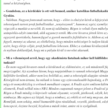
tanul a közösségben.
– Gondolom, ez a kérdéskör is ott volt benned, amikor katolikus futballakadé
Gyulán.
– Valóban. Nagyon fontosnak tartom, hogy – előre is elnézést kérek a kifejezésé
tehetségnek tartott profi futballistákat „tenyésszenek”, hanem az egész személyt 
végezzék a munkát a nevelők. Ez nem új találmány. Régen is voltak ilyen műhely
utánpótlás-edzőt ismerünk, akik ugyanezt tették. Ma erre hivatva jöttek létre az
egyszerű sportiskola, hanem figyel a gyerek mentális fejlődésére is. Akiben az ed
figyeli, mennyi az akarat, az eltökéltség, hogy minden nehézséget le tudjon küzde
azért, hogy elérje célját, profi futballista lehessen. Ehhez a szakmai kiválasztás
és nyíltan deklaráljuk, hogy mi a pályán kívül is nevelni akarunk.
– Mi a véleményed arról, hogy egy akadémista fiatalnak mikor kell külföldr
tudását?
– Én nem vagyok hivatott ennek a kérdésnek az eldöntésére, ez sok mindentől fü
megvizsgálni. Azt azonban látom, hogy napjainkban is vannak tehetségek Magy
külföldre kerülnek, akkor nem lesz belőlük az, amit a tehetségük alapján várnánk
Kétségkívül nem ártana, ha nálunk is lenne egy színvonalasabb bajnokság, a Frad
négy-öt nemzetközileg is erősnek mondható csapat. A Fradit azért említem külön,
elismerik, Fradi nélkül nincs NB I. Minden csapatnak rangot jelent a Fradival já
Régen a Fradi mindig is képviselt valami olyasmit, vezetők, játékosok, edzők, kö
nimbusza. Ma sajnos azt látjuk, hogy a nimbusz, az erkölcsi erő még megvan, ám
Reméljük, nem sokáig, minél hamarább újra rátalálnak, vezetők, játékosok, edző
koncepció, őszinte beszéd, bizalom a másik iránt, amire rá is szolgálnak.