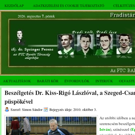
KEZDŐLAP
ADATKEZELÉSI ÉS COOKIE TÁJÉKOZTATÓ
CÉLKITŰZÉ
2026. augusztus
7.
péntek
AKTUALITÁSOK
BARÁTI KÖR
ÉVFORDULÓK
INTERJÚK
OLVAST
Beszélgetés Dr. Kiss-Rigó Lászlóval, a Szeged-C
püspökével
Szerző: Simon Sándor
Bejegyzés ideje: 2010. október 3.
Az utóbbi időben a n
szerencsém beszélgetn
István
E
), színésszel (