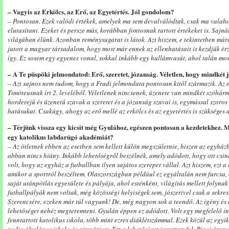
– Vagyis az Erkölcs, az Erő, az Egyetértés. Jól gondolom?
– Pontosan. Ezek valódi értékek, amelyek ma sem devalválódtak, csak ma valahogy
elutasítani. Ezeket és persze más, korábban fontosnak tartott értékeket is. Saj
világában élünk. Azonban reménysugarat is látok. Azt hiszem, e tekintetben m
jutott a magyar társadalom, hogy most már ennek az ellenhatásait is kezdjük érz
így. Ez sosem egy egyenes vonal, sokkal inkább egy hullámvasút, ahol talán mo
– A Te püspöki jelmondatod: Erő, szeretet, józanság. Véletlen, hogy mindkét
– Azt sajnos nem tudom, hogy a Fradi jelmondata pontosan kitől származik. Az e
Timóteusnak írt 2. leveléből. Véletlenek nincsenek, üzenete van mindkét szóhár
horderejű és üzenetű szavak a szeretet és a józanság szavai is, egymással szoros
hatásukat. Csakúgy, ahogy az erő mellé az erkölcs és az egyetértés is szükséges
– Térjünk vissza egy kicsit még Gyulához, egészen pontosan a kezdetekhez. Mik
egy katolikus labdarúgó akadémiát?
– Az ötletnek ebben az esetben sem kellett külön megszületnie, hiszen az egyhá
abban nincs hiány. Inkább lehetőségről beszélnék, amely adódott, hogy ott csi
volt, hogy az egyház a futballban ilyen sajátos szerepet vállal. Azt hiszem, ezt a
amikor a sportról beszéltem. Olaszországban például ez egyáltalán nem furcsa,
saját utánpótlás egyesülete és pályája, ahol esténként, világítás mellett folyn
futballpályák nem voltak, még közösségi helyiségek sem, jószerivel csak a sekres
Szerencsére, ezeken már túl vagyunk! De, még nagyon sok a teendő. Az igény és a
lehetőséget nehéz megteremteni. Gyulán éppen ez adódott. Volt egy megfelelő in
fenntartott katolikus iskola, több mint ezres diáklétszámmal. Ezek közül az egyik