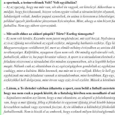
a sportnak, a testnevelésnek Volt? Volt egyáltalán?
– Az az igazság, hogy ma már van, sőt ahol én vagyok, ott kötelező. Akkoriban 
módját, hogy focizhassunk, hiszen velem együtt voltak a társaim között olyanok,
labdarúgók voltak. Amikor pappá szenteltek, én utána is kerestem a lehetőséget
például igazolt játékosként játszottam Szécsényben. Mint, ahogy a rám bízott fia
futballra. Nem egy tábort szerveztünk.
– Mit szólt ehhez az akkori püspök? Tűrte? Esetleg támogatta?
– Ez nem volt kérdés. Eszembe nem jutott megkérdezni, mit szól hozzá. Nyilvánv
ez is az ifjúság nevelésének az egyik eszköze, mégpedig hathatós eszköze. Úgy l
Magyarországon vetődhetett fel, mert az elmúlt néhány évtizedben az ateista di
tevékenységet. Külföldön, nyugaton ilyen nem volt. Ott mindig nyilvánvaló volt,
futballozik, akkor is, ha papi hivatást választ. A sport is a társadalom életének
feladata résztvenni a társadalmi élet minden szegmensében, sőt a legtöbb helyen
magát. Nálunk csak az oktatásban és az egészségügyben gondoltak az egyháznak s
csakúgy, mint a kultúra. Hála Istennek, ma már mi is ezt valljuk. Ehhez le kell 
egyháznak ma más feladatai vannak a társadalomban, mint korábban. Egy-egy
eszközökkel kell dolgoznia, mint ötven vagy száz évvel ezelőtt. Mások a körülmé
– Látom, a Te életedet valóban áthatotta a sport, ezen belül a futball szerete
hogy ma nem csak a papok között, de a fiatalság körében sem mondható el m
– Sajnálatos módon azt látom, hogy a mai oktatásra, az alaptól a felsőoktatási
van, hogy a mai ifjúság, főleg a főiskolai és egyetemi ifjúság jóval kisebb hánya
kevesebben tudnak vagy szeretnek focizni. Az én időmben a különböző főiskolák 
futballtornák. Nem is hiszik el az emberek, hogy ezeknek milyen közösségformáló