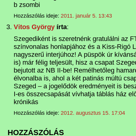
b zsombi
Hozzászólás ideje:
2011. január 5. 13:43
Vitos György
írta
:
Szegediként is szeretnénk gratulálni az F
színvonalas honlapjához és a Kiss-Rigó Lá
nagyszerű interjúhoz! A püspök úr kíváns
is) már félig teljesült, hisz a csapat Sze
bejutott az NB II-be! Remélhetőleg hamar
élvonalba is, ahol a két patinás múltú csa
Szeged – a jogelődök eredményeit is bes
I-es összecsapását vívhatja táblás ház el
krónikás
Hozzászólás ideje:
2012. augusztus 15. 17:04
HOZZÁSZÓLÁS