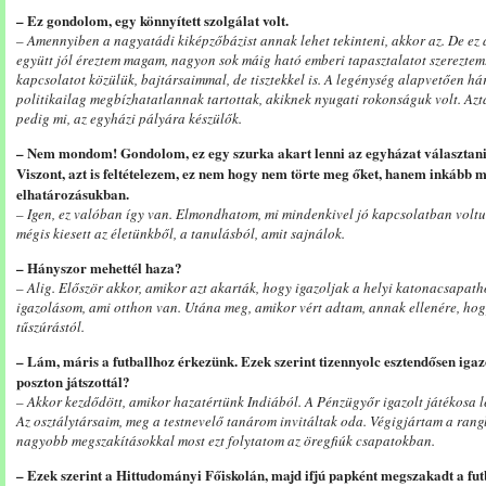
– Ez gondolom, egy könnyített szolgálat volt.
– Amennyiben a nagyatádi kiképzőbázist annak lehet tekinteni, akkor az. De ez a
együtt jól éreztem magam, nagyon sok máig ható emberi tapasztalatot szereztem
kapcsolatot közülük, bajtársaimmal, de tisztekkel is. A legénység alapvetően h
politikailag megbízhatatlannak tartottak, akiknek nyugati rokonságuk volt. Aztá
pedig mi, az egyházi pályára készülők.
– Nem mondom! Gondolom, ez egy szurka akart lenni az egyházat választani 
Viszont, azt is feltételezem, ez nem hogy nem törte meg őket, hanem inkább m
elhatározásukban.
– Igen, ez valóban így van. Elmondhatom, mi mindenkivel jó kapcsolatban voltun
mégis kiesett az életünkből, a tanulásból, amit sajnálok.
– Hányszor mehettél haza?
– Alig. Először akkor, amikor azt akarták, hogy igazoljak a helyi katonacsapat
igazolásom, ami otthon van. Utána meg, amikor vért adtam, annak ellenére, ho
tűszúrástól.
– Lám, máris a futballhoz érkezünk. Ezek szerint tizennyolc esztendősen igaz
poszton játszottál?
– Akkor kezdődött, amikor hazatértünk Indiából. A Pénzügyőr igazolt játékosa le
Az osztálytársaim, meg a testnevelő tanárom invitáltak oda. Végigjártam a ranglé
nagyobb megszakításokkal most ezt folytatom az öregfiúk csapatokban.
– Ezek szerint a Hittudományi Főiskolán, majd ifjú papként megszakadt a futba