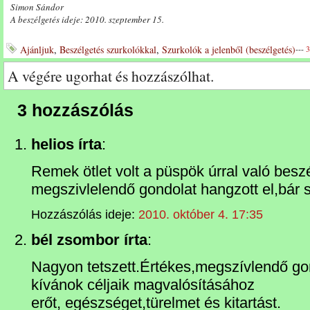
Simon Sándor
A beszélgetés ideje: 2010. szeptember 15.
Ajánljuk
,
Beszélgetés szurkolókkal
,
Szurkolók a jelenből (beszélgetés)
---
3
A végére ugorhat és hozzászólhat.
3 hozzászólás
helios írta
:
Remek ötlet volt a püspök úrral való bes
megszivlelendő gondolat hangzott el,bár 
Hozzászólás ideje:
2010. október 4. 17:35
bél zsombor írta
:
Nagyon tetszett.Értékes,megszívlendő go
kívánok céljaik magvalósításához
erőt, egészséget,türelmet és kitartást.