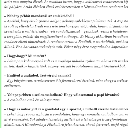
azért nem annyira élesek. Az azonban biztos, hogy a szüleimmel rendszeresen ki
úti pályára. Aztán élénken élnek emlékezetemben a Népstadionban rendezett ke
– Néhány példát mondanál az emlékeidből?
– Anélkül, hogy eltúloznám a dolgot, néhány emlékképet felelevenítek. A Néps
ki volt az ellenfél,a Fradi meccsein jónéhányszor előfordult, hogy a biztatás n
keverhetők a mai értelemben vett vandalizmussal – gyanúsak voltak a hatalomn
a levegőbe, próbálván megfélemlíteni a tömeget. Ez bizony akkoriban betudható 
rendszer elleni tüntetésnek. A rendszer tartott a Fraditól, a szurkolóitól, ami be
állunk. Ez a hatvanas évek végén volt. Ekkor négy évre megszakadt a kapcsolat
– Hogy-hogy? Mi történt?
– Édesapám kohómérnök volt és a munkája Indiába szólította, ahova vitt minket,
tartott. Amikor hazatértünk, bizony volt mit bepótolnom a hazai történésekből.
– Említed a családod. Testvéreid vannak?
– Egy bátyám van, természetesen ő is ferencvárosi érzelmű, mint ahogy a széle
említettem.
– Volt pap ebben a széles családban? Hogy választottad a papi hivatást?
– A családban csak én választottam.
– Hogy és mikor jött ez a gondolat egy a sportot, a futballt szerető fiatalemb
– Lehet, hogy éppen az hozta a gondolatot, hogy egy normális családban, normá
hívő emberként. Sok minden lehetőség mellett ezt a lehetőséget is megfontoltam é
döntöttem. A Hittudományi Főiskolára jelentkeztem, ahová felvettek, majd rögtön