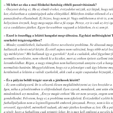
– Mi lehet az oka a mai főiskolai fiatalság ebbéli passzivitásának?
– Összetett dolog ez. Ha az elmúlt éveket, évtizedeket nézzük, azt látjuk, hogy 
kor, elsősorban a számítógépek adta előnyökkel. Miközben órákat töltenek el a
panaszkodva ellustulnak. Ez biztos, hogy nem jó. Vagy említhetem a tévét is, a m
helyszínen éreznék, hogy megcsapja őket a fű szaga. Persze, ezt is csak az érzi ig
ezt a csodálatos játékot. Egyre kevesebben vagyunk a lelátókon, és ez sem jó.
– Ezzel is összefügg a lelátói hangulat megváltozása. Egyházi méltóságként T
szurkolói trágárságokhoz?
– Mindez szemléletbeli, kulturális illetve neveltetési probléma. Ne áltassuk ma
hallatszik a kevés néző között. És ettől sajnos nem valószínű, hogy több néző l
így mérkőzésre? Mit hallanak így a gyerekek? Azok a családok, ahol figyelmet 
normális nevelésére, nem vihetik ki a kicsiket, mert az otthon épített szellemi i
lerombolódhat. Régen, a nagy tömegben nem hallatszottak annyira ezek a han
normalitás határán. Meggyőződésem, hogy ezt a jelenséget csak úgy lehetne me
kerülnének a lelátón a valódi szurkolók, akik csak a saját csapatukat biztatják,
– És a pályán belüli trágár szavak a játékosok között?
– Ez sem szükségszerű. Itt is célszerű élesen megkülönböztetni az ízes beszédet 
Igen, néha a jelenlétemben is előfordulnak ilyen szavak, mondatok, ami után eln
mindenkinek azt mondom, „Érezze magát otthon! Ha ott nem zavarja, engem sem 
gondolkodni. Felvetem, hogy ez a probléma nem újkeletű. Évtizedekkel ezelőtt ki
futballpályákon nem a legintelligensebb emberek játszanak. Persze, nem is kis 
orvosról, ügyvédről, mérnökről tudunk, aki már játékos korában az lett. Ők a pál
a tételt, hogy a futballista csak primitív lehet. Itt is meg kell említeni a nevelés