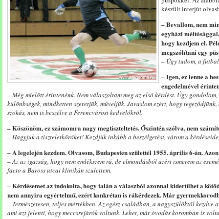
püspökkel. Az alább
készült interjút olvas
– Bevallom, nem min
egyházi méltósággal.
hogy kezdjem el. Péld
megszólítani egy pü
– Úgy tudom, a futbal
– Igen, ez lenne a be
engedelmével érinten
– Még mielőtt érintenénk. Nem válaszoltam meg az első kérdést. Úgy gondolom, 
különbségek, mindketten szeretjük, műveljük. Javaslom ezért, hogy tegeződjünk, 
szokás, nem is beszélve a Ferencvárost kedvelőkről.
– Köszönöm, ez számomra nagy megtiszteltetés. Őszintén szólva, nem számít
– Hagyjuk a tiszteletköröket! Kezdjük inkább a beszélgetést, várom a kérdéseide
– A legelején kezdem. Olvasom, Budapesten születtél 1955. április 6-án. Azon 
– Az az igazság, hogy nem emlékszem rá, de elmondásból azért ismerem az esemé
facto a Baross utcai klinikán születtem.
– Kérdésemet az indokolta, hogy talán a válaszból azonnal kiderülhet a kötő
nem annyira egyértelmű, ezért konkrétan is rákérdezek. Már gyermekkorodba
– Természetesen, teljes mértékben. Az egész családban, a nagyszülőktől kezdve a
ami azt jelenti, hogy meccsrejárók voltunk. Lehet, már óvodás koromban is vol