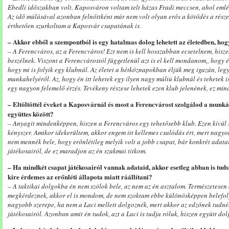
Ebedli időszakban volt. Kaposváron voltam telt házas Fradi meccsen, ahol emlék
Az idő múlásával azonban felnőttként már nem volt olyan erős a kötődés a rész
érthetően szurkoltam a Kaposvár csapatának is.
– Akkor ebből a szempontból is egy hatalmas dolog lehetett az életedben, hog
– A Ferencváros, az a Ferencváros! Ezt nem is kell hosszabban ecsetelnem, hisze
beszélnek. Viszont a Ferencvárostól függetlenül azt is el kell mondanom,, hogy
hogy mi is folyik egy klubnál. Az életet a hétköznapokban éljük meg igazán, leg
munkahelyéről. Az, hogy én itt lehetek egy ilyen nagy múltú klubnál és tehetek 
egy nagyon felemelő érzés. Tevékeny részese lehetek ezen klub jelenének, ez mi
– Eltöltöttél éveket a Kaposvárnál és most a Ferencvárost szolgálod a munkád
együttes között?
– Anyagit mindenképpen, hiszen a Ferencváros egy tehetősebb klub. Ezen kívül s
kényszer. Amikor idekerültem, akkor engem itt kellemes csalódás ért, mert nagy
nem mennék bele, hogy erőnlétileg melyik volt a jobb csapat, bár konkrét adat
játékosairól, de ez maradjon az én szakmai titkom.
– Ha mindkét csapat játékosairól vannak adataid, akkor esetleg abban is tuds
kire érdemes az erőnléti állapota miatt ráállítani?
– A taktikai dolgokba én nem szólok bele, az nem az én asztalom. Természetesen
megkérdeznek, akkor el is mondom, de nem szoktam ebbe különösképpen belefol
nagyobb szerepe, ha nem a Laci mellett dolgoznék, mert akkor az edzőnek tudn
játékosairól. Azonban amit én tudok, azt a Laci is tudja róluk, hiszen együtt do