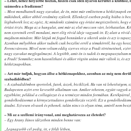
– Lehet, nehéz helyzetbe hozlak, hiszen csak idén nyáron kerültél a klubhoz, m
számodra a fradizmus?
– Most mondhatnék nagy szavakat, de én, mint már említettem a hétköznapok e
működnek, akkor abból eredmény születik. Ellenkező esetben pedig hiába is bes
légbuborék lesz az egész. Az mindenki számára egy óriási megtiszteltetés, hogy 
óriási érzés. Maga az a hangulat, ami már az első meccsen várt, leírhatatlan. 
nem szeretnék erről mondani, mert elég rövid ideje vagyunk itt. Ez alatt a rövi
majdnem mindent. Már látjuk mi fogad bennünket a sikerek után és azt is tapasz
Azonban mélyebben akkor tudnék csak beszélni erről a témakörről, ha egy hoss
Ferencvárosra. Mivel nem voltam eddig szerves része a Fradi történetének, ezér
nagy szavakat megfogalmazni. A legtöbb, amit én is tudok és megtapasztaltam m
a Fradi! Semmihez nem hasonlítható és akkor rögtön utána már váltok is, és az
hétköznapokban.
– Azt már tudjuk, hogyan állsz a hétköznapokhoz, azonban az még nem derült 
szabadidődben?
– A szabadidőmben sportolok, futok, úszok, biciklizek. Ha van rá lehetőségem, sze
Budapesten azért erre kevesebb alkalmam van. Amikor tehetem, együtt vagyok 
egyébként, például a csillagászat és a természet minden formában. Kerékpárral 
gondolkodásomat a környezettudatos gondolkozás vezérli. Ezt a gondolkodásm
átadni. Szívesen olvasok és pihenek. talán nincs is olyan téma, amiről nem beszé
– Mi az a szellemi irányvonal, ami meghatározza az életedet?
– Egy Arany János idézetben minden benne van:
„Legnagyobb cél pedig, itt, e földi létben,