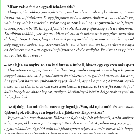
– Mikor vált a foci az egyedi feladatoddá?
– Ahogy azt korábban már említettem, mielőtt ide a Fradihoz kerültem, én tanít
iskola volt a főállásom. Ez egy folyamat az életemben. Amikor a Laci először m
volt, hogy valakit érdekel a Polar még rajtam kívül. Az is szimpatikus volt, hogy
csapatsporton belül. Ez egy új kihívás volt. Ami még újdonság volt a számomra,
Korábban inkább gyereksportolókat edzettem és nekem az is egy plusz motivációt
dolgozhattam. Láttam, hogy a Lacival jól együtt lehet működni és amikor az emb
még nagyobb kedvet kap. Szerencsém is volt, hiszen miután Kaposváron a csapa
én érdemem miatt – az egyesület feljutott az első osztályba. Ez viszont egy picit 
elfogadtak Kaposváron.
– Az elején mennyire volt neked furcsa a futball, hiszen egy egészen más spor
– Alapvetően én egy optimista beállítottságú ember vagyok és mindig a bizony
megyek mindenhova. A problémákat én elsősorban megoldani akarom. Aki az egyé
hogy milyen háttérrel működnek egyéni klubok, annak a foci az a kánaán. Amik
akkor ennek tükrében semmi okot nem láttam a panaszra. Persze fociklub és foci
különbségek, de ahhoz képest, amilyen körülmények között dolgoznak egyéni sp
helyezkedik el.
– Az új dolgokat mindenki máshogy fogadja. Van, aki nyitottabb és természete
újdonságok elé. Hogyan fogadtak a játékosok Kaposváron?
– Vegyes volt a fogadtatásom. Először az újdonság ízét ízlelgették, aztán amikor 
ellenőrizni, akkor már picit megosztottá vált a társulat. Azonban nagyon nagy 
együttműködése. Egy idő után tulajdonképpen teljesen természetessé vált, hog
a személyemet is elfogadták, hiszen nem vagyok egy szélsőséges ember.