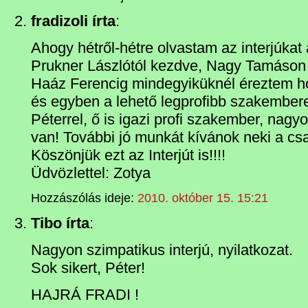
fradizoli írta
:
Ahogy hétről-hétre olvastam az interjúkat a
Prukner Lászlótól kezdve, Nagy Tamáson
Haáz Ferencig mindegyiküknél éreztem 
és egyben a lehető legprofibb szakembere
Péterrel, ő is igazi profi szakember, nagy
van! További jó munkát kívánok neki a csa
Köszönjük ezt az Interjút is!!!!
Üdvözlettel: Zotya
Hozzászólás ideje:
2010. október 15. 15:21
Tibo írta
:
Nagyon szimpatikus interjú, nyilatkozat.
Sok sikert, Péter!
HAJRÁ FRADI !