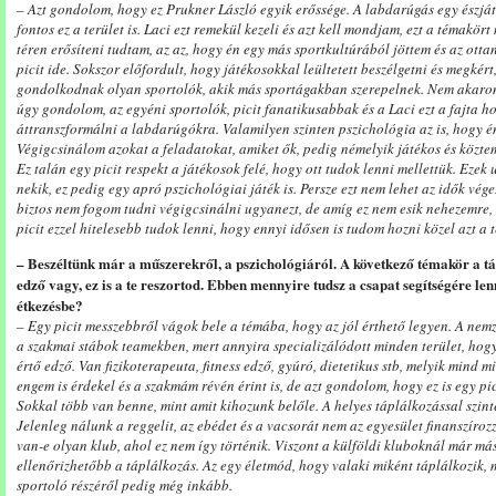
– Azt gondolom, hogy ez Prukner László egyik erőssége. A labdarúgás egy észjáték
fontos ez a terület is. Laci ezt remekül kezeli és azt kell mondjam, ezt a témakör
téren erősíteni tudtam, az az, hogy én egy más sportkultúrából jöttem és az ot
picit ide. Sokszor előfordult, hogy játékosokkal leültetett beszélgetni és megkér
gondolkodnak olyan sportolók, akik más sportágakban szerepelnek. Nem akaro
úgy gondolom, az egyéni sportolók, picit fanatikusabbak és a Laci ezt a fajta h
áttranszformálni a labdarúgókra. Valamilyen szinten pszichológia az is, hogy én
Végigcsinálom azokat a feladatokat, amiket ők, pedig némelyik játékos és közte
Ez talán egy picit respekt a játékosok felé, hogy ott tudok lenni mellettük. Ez
nekik, ez pedig egy apró pszichológiai játék is. Persze ezt nem lehet az idők vég
biztos nem fogom tudni végigcsinálni ugyanezt, de amíg ez nem esik nehezemre, 
picit ezzel hitelesebb tudok lenni, hogy ennyi idősen is tudom hozni közel azt a t
– Beszéltünk már a műszerekről, a pszichológiáról. A következő témakör a tá
edző vagy, ez is a te reszortod. Ebben mennyire tudsz a csapat segítségére len
étkezésbe?
– Egy picit messzebbről vágok bele a témába, hogy az jól érthető legyen. A ne
a szakmai stábok teamekben, mert annyira specializálódott minden terület, hog
értő edző. Van fizikoterapeuta, fitness edző, gyúró, dietetikus stb, melyik mind 
engem is érdekel és a szakmám révén érint is, de azt gondolom, hogy ez is egy p
Sokkal több van benne, mint amit kihozunk belőle. A helyes táplálkozással szinté
Jelenleg nálunk a reggelit, az ebédet és a vacsorát nem az egyesület finanszír
van-e olyan klub, ahol ez nem így történik. Viszont a külföldi kluboknál már má
ellenőrizhetőbb a táplálkozás. Az egy életmód, hogy valaki miként táplálkozik, m
sportoló részéről pedig még inkább.