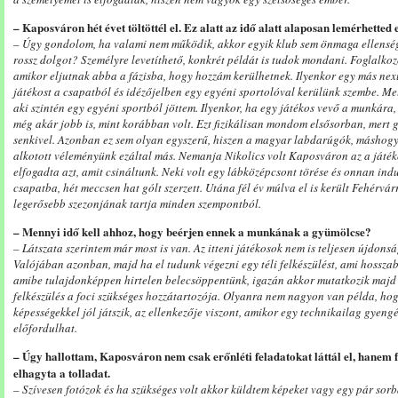
– Kaposváron hét évet töltöttél el. Ez alatt az idő alatt alaposan lemérhett
– Úgy gondolom, ha valami nem működik, akkor egyik klub sem önmaga ellenség
rossz dolgot? Személyre levetíthető, konkrét példát is tudok mondani. Foglalkoz
amikor eljutnak abba a fázisba, hogy hozzám kerülhetnek. Ilyenkor egy más nex
játékost a csapatból és idézőjelben egy egyéni sportolóval kerülünk szembe. Mel
aki szintén egy egyéni sportból jöttem. Ilyenkor, ha egy játékos vevő a munkára,
még akár jobb is, mint korábban volt. Ezt fizikálisan mondom elsősorban, mert 
senkivel. Azonban ez sem olyan egyszerű, hiszen a magyar labdarúgók, máshogy
alkotott véleményünk ezáltal más. Nemanja Nikolics volt Kaposváron az a játék
elfogadta azt, amit csináltunk. Neki volt egy lábközépcsont törése és onnan indu
csapatba, hét meccsen hat gólt szerzett. Utána fél év múlva el is került Fehérvár
legerősebb szezonjának tartja minden szempontból.
– Mennyi idő kell ahhoz, hogy beérjen ennek a munkának a gyümölcse?
– Látszata szerintem már most is van. Az itteni játékosok nem is teljesen újdons
Valójában azonban, majd ha el tudunk végezni egy téli felkészülést, ami hosszab
amibe tulajdonképpen hirtelen belecsöppentünk, igazán akkor mutatkozik majd 
felkészülés a foci szükséges hozzátartozója. Olyanra nem nagyon van példa, hog
képességekkel jól játszik, az ellenkezője viszont, amikor egy technikailag gyeng
előfordulhat.
– Úgy hallottam, Kaposváron nem csak erőnléti feladatokat láttál el, hanem fo
elhagyta a tolladat.
– Szívesen fotózok és ha szükséges volt akkor küldtem képeket vagy egy pár sorb