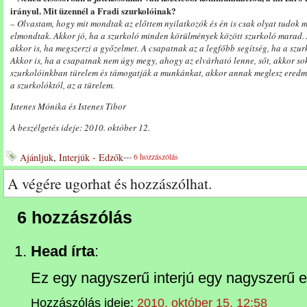
irányul. Mit üzennél a Fradi szurkolóinak?
– Olvastam, hogy mit mondtak az előttem nyilatkozók és én is csak olyat tudok 
elmondtak. Akkor jó, ha a szurkoló minden körülmények között szurkoló marad. A
akkor is, ha megszerzi a győzelmet. A csapatnak az a legfőbb segítség, ha a szu
Akkor is, ha a csapatnak nem úgy megy, ahogy az elvárható lenne, sőt, akkor s
szurkolóinkban türelem és támogatják a munkánkat, akkor annak meglesz eredmén
a szurkolóktól, az a türelem.
Istenes Mónika és Istenes Tibor
A beszélgetés ideje: 2010. október 12.
Ajánljuk
,
Interjúk - Edzők
---
6 hozzászólás
A végére ugorhat és hozzászólhat.
6 hozzászólás
Head írta
:
Ez egy nagyszerű interjú egy nagyszerű e
Hozzászólás ideje:
2010. október 15. 12:58