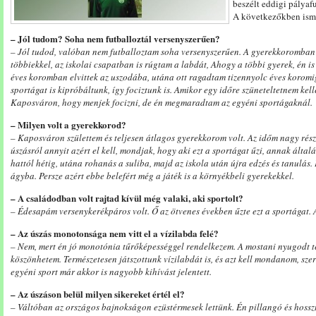
beszélt eddigi pályafu
A következőkben isme
– Jól tudom? Soha nem futballoztál versenyszerűen?
– Jól tudod, valóban nem futballoztam soha versenyszerűen. A gyerekkoromban t
többiekkel, az iskolai csapatban is rúgtam a labdát, Ahogy a többi gyerek, én i
éves koromban elvittek az uszodába, utána ott ragadtam tizennyolc éves korom
sportágat is kipróbáltunk, így fociztunk is. Amikor egy időre szüneteltetnem kelle
Kaposváron, hogy menjek focizni, de én megmaradtam az egyéni sportágaknál.
– Milyen volt a gyerekkorod?
– Kaposváron születtem és teljesen átlagos gyerekkorom volt. Az időm nagy részét
úszásról annyit azért el kell, mondjak, hogy aki ezt a sportágat űzi, annak által
hattól hétig, utána rohanás a suliba, majd az iskola után újra edzés és tanulás.
ágyba. Persze azért ebbe belefért még a játék is a környékbeli gyerekekkel.
– A családodban volt rajtad kívül még valaki, aki sportolt?
– Édesapám versenykerékpáros volt. Ő az ötvenes években űzte ezt a sportágat. 
– Az úszás monotonsága nem vitt el a vízilabda felé?
– Nem, mert én jó monotónia tűrőképességgel rendelkezem. A mostani nyugodt t
köszönhetem. Természetesen játszottunk vízilabdát is, és azt kell mondanom, szer
egyéni sport már akkor is nagyobb kihívást jelentett.
– Az úszáson belül milyen sikereket értél el?
– Váltóban az országos bajnokságon ezüstérmesek lettünk. Én pillangó és hossz