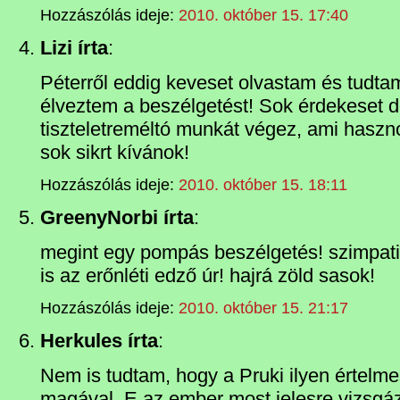
Hozzászólás ideje:
2010. október 15. 17:40
Lizi írta
:
Péterről eddig keveset olvastam és tudta
élveztem a beszélgetést! Sok érdekeset 
tiszteletreméltó munkát végez, ami haszn
sok sikrt kívánok!
Hozzászólás ideje:
2010. október 15. 18:11
GreenyNorbi írta
:
megint egy pompás beszélgetés! szimpa
is az erőnléti edző úr! hajrá zöld sasok!
Hozzászólás ideje:
2010. október 15. 21:17
Herkules írta
:
Nem is tudtam, hogy a Pruki ilyen értelme
magával. E az ember most jelesre vizsgázo