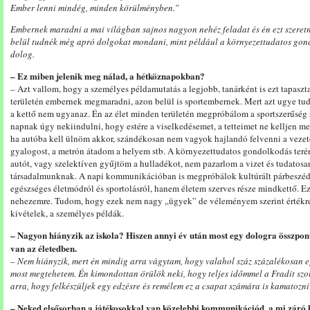
Ember lenni mindég, minden körülményben.”
Embernek maradni a mai világban sajnos nagyon nehéz feladat és én ezt szeretn
belül tudnék még apró dolgokat mondani, mint például a környezettudatos go
dolog.
– Ez miben jelenik meg nálad, a hétköznapokban?
– Azt vallom, hogy a személyes példamutatás a legjobb, tanárként is ezt tapasz
területén embernek megmaradni, azon belül is sportembernek. Mert azt ugye tud
a kettő nem ugyanaz. Én az élet minden területén megpróbálom a sportszerűség 
napnak úgy nekiindulni, hogy estére a viselkedésemet, a tetteimet ne kelljen 
ha autóba kell ülnöm akkor, szándékosan nem vagyok hajlandó felvenni a vezet
gyalogost, a metrón átadom a helyem stb. A környezettudatos gondolkodás ter
autót, vagy szelektíven gyűjtöm a hulladékot, nem pazarlom a vizet és tudatos
társadalmunknak. A napi kommunikációban is megpróbálok kultúrált párbeszéde
egészséges életmódról és sportolásról, hanem életem szerves része mindkettő. 
nehezemre. Tudom, hogy ezek nem nagy „ügyek” de véleményem szerint értékre
kivételek, a személyes példák.
– Nagyon hiányzik az iskola? Hiszen annyi év után most egy dologra összpont
van az életedben.
– Nem hiányzik, mert én mindig arra vágytam, hogy valahol száz százalékosan eg
most megtehetem. Én kimondottan örülök neki, hogy teljes időmmel a Fradit sz
arra, hogy felkészüljek egy edzésre és remélem ez a csapat számára is kamatozni
– Neked elsősorban a játékosokkal van közelebbi kommunikációd, a mi záró 