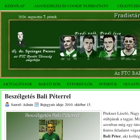
KEZDŐLAP
ADATKEZELÉSI ÉS COOKIE TÁJÉKOZTATÓ
CÉLKITŰZÉ
2026. augusztus
7.
péntek
AKTUALITÁSOK
BARÁTI KÖR
ÉVFORDULÓK
INTERJÚK
OLVAST
Beszélgetés Bali Péterrel
Szerző: Admin
Bejegyzés ideje: 2010. október 15.
Prukner László, Nagy
stábjának a tagjai. 
azonban még egy társu
fontos feladatot végez
Bali Péter
, aki kollé