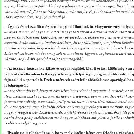
megállapítani. Ehhez egyébként komoly orvosi műszerek kellenének, így viszont 
eszközökkel és tapasztalatokkal ezt a feladatot. Az elmúlt hét év igazolta is, ho
van a hátunk mögött és az irányvonalat már tudjuk. Egy tudásnak soha nem leh
irány azt mondom, hogy feltétlenül jó.
– Úgy tíz évvel ezelőtt még nem nagyon láthattunk itt Magyarországon ilyen 
– Olyan szinten, ahogyan mi ezt itt Magyarországon a Kaposvárnál és most itt a
még mostanában sem. Ehhez kell egy olyan edző is, akiben megvan erre a nyitott
megvolt. Aztán miután a focihoz kerültem, én is próbáltam egyre jobban beleá
tanulmányozásába, hiszen a labdajáték és az egyéni sport ezen a telemetrikus m
Ezért nekem is sok mindent meg kellett tanulnom. Egymást segítettük a Lacival.
vázolta, hogy ő mit gondol a saját szemszögéből.
– Az úszás, a futás, a biciklizés és egy labdajáték között óriási különbség van 
például rövidtávokon kell nagy sebességre felpörögni, míg az előbb említett
fejtenek ki a sportolók. Ezek a mérések ezért különbözőek más sportágakban
labdarúgótól?
– Azt azért tudni kell, hogy az edzéselmélet mindenhol ugyanaz. A terhelés az m
ilyen módszerekkel végzik, a másik helyen értelemszerűen más módszereket hasz
futásra van szükség, a másiknál pedig rövidebbre. A terhelés azonban mindenhol
de természetesen specifikálódni kellett és rengeteg mérkőzést megmértünk. Figy
hogyan reagál a szív. Lemodelleztük a mérkőzéseket és visszanéztük őket. Megcsi
edzést és én pedig mellétettem azt, hogy ez valójában mit jelent a játékos számá
is elérte a célját vagy sem.
– Ilyenkor akár kiderült az is, hogy mely játékos képes egy feladat elvégzésé