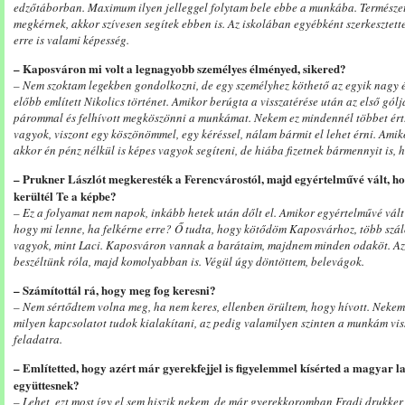
edzőtáborban. Maximum ilyen jelleggel folytam bele ebbe a munkába. Természet
megkérnek, akkor szívesen segítek ebben is. Az iskolában egyébként szerkesztet
erre is valami képesség.
– Kaposváron mi volt a legnagyobb személyes élményed, sikered?
– Nem szoktam legekben gondolkozni, de egy személyhez köthető az egyik nagy 
előbb említett Nikolics történet. Amikor berúgta a visszatérése után az első gól
párommal és felhívott megköszönni a munkámat. Nekem ez mindennél többet ért
vagyok, viszont egy köszönömmel, egy kéréssel, nálam bármit el lehet érni. Amik
akkor én pénz nélkül is képes vagyok segíteni, de hiába fizetnek bármennyit is, 
– Prukner Lászlót megkeresték a Ferencvárostól, majd egyértelművé vált, ho
kerültél Te a képbe?
– Ez a folyamat nem napok, inkább hetek után dőlt el. Amikor egyértelművé vált 
hogy mi lenne, ha felkérne erre? Ő tudta, hogy kötődöm Kaposvárhoz, több szál
vagyok, mint Laci. Kaposváron vannak a barátaim, majdnem minden odaköt. Azt
beszéltünk róla, majd komolyabban is. Végül úgy döntöttem, belevágok.
– Számítottál rá, hogy meg fog keresni?
– Nem sértődtem volna meg, ha nem keres, ellenben örültem, hogy hívott. Nekem
milyen kapcsolatot tudok kialakítani, az pedig valamilyen szinten a munkám viss
feladatra.
– Említetted, hogy azért már gyerekfejjel is figyelemmel kísérted a magyar l
együttesnek?
– Lehet, ezt most így el sem hiszik nekem, de már gyerekkoromban Fradi drukker 