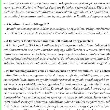
– Valamilyen szinten az egyetemen tanultunk sportszervezést, de persze ott sem 
részt vettem a Középtávú Triatlon Országos Bajnokság szervezésében. Végül a ra
alelnöke lettem. Emellett elindítottuk a már említett egyesületet is Kaposváron, 
mostanáig folyamatosan tanítottam is, viszont mióta a Fradiban dolgozom, azót
– A triatlonozással is felhagytál?
– Amatőr módon még most is űzöm a sportágat, az egyesületet pedig természetes
már lehetetlen is lenne. Az egyesületet 2005-ben adtam át a kollégámnak, mert t
– A kaposvári focikarriered miatt kellett átadnod az egyesületet?
– A focicsapathoz 1993-ban kerültem, így párhuzamban akkoriban több munkát vit
triatlonszervezést és a focit. Pluszban még egy vállalkozást is vezettem. 2003 v
hallott a polar órás mérésekről, de nem annyira jártas ezekben a dolgokban. Mi
focit ezeknek a méréseknek a bevezetésével és volt már benne tapasztalatunk. Ez
kiderült, hogy közösen tudunk egy olyan dolgot alkotni, ami akkoriban egyedülá
– El tudnád magyarázni ennek a módszernek az elvét számunkra, akik ebben
– Alapjában véve nem egy bonyolult dolog ez. A szív úgy működik, ahogy az au
motor fordulatát. Minél nagyobb fordulatszámmal megyünk, annál nagyobb az au
szervezet is így működik, minél nagyobb a fordulat, annál nagyobb teljesítmény
mégpedig a szív frekvenciája által. Ez egy jó visszajelzése annak, hogy egy sport
mérést végeztünk az évek alatt. Ezáltal, ezekkel az eszközökkel személyre szabot
hanem objektíven tudjuk az emberi szervezet válaszreakcióit mérni. Mivel minde
ezért ezáltal személyre szabottan, objektívan tudunk terhelést meghatározni. Od
ideális és optimális terhelést kapja meg és ne legyen túl-, vagy éppen aluledzv