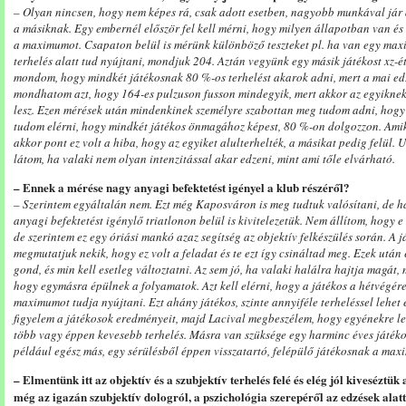
– Olyan nincsen, hogy nem képes rá, csak adott esetben, nagyobb munkával jár 
a másiknak. Egy embernél először fel kell mérni, hogy milyen állapotban van és
a maximumot. Csapaton belül is mérünk különböző teszteket pl. ha van egy maxi
terhelés alatt tud nyújtani, mondjuk 204. Aztán vegyünk egy másik játékost xz-ét
mondom, hogy mindkét játékosnak 80 %-os terhelést akarok adni, mert a mai edz
mondhatom azt, hogy 164-es pulzuson fusson mindegyik, mert akkor az egyiknek
lesz. Ezen mérések után mindenkinek személyre szabottan meg tudom adni, hogy
tudom elérni, hogy mindkét játékos önmagához képest, 80 %-on dolgozzon. Amiko
akkor pont ez volt a hiba, hogy az egyiket alulterhelték, a másikat pedig felül. 
látom, ha valaki nem olyan intenzitással akar edzeni, mint ami tőle elvárható.
– Ennek a mérése nagy anyagi befektetést igényel a klub részéről?
– Szerintem egyáltalán nem. Ezt még Kaposváron is meg tudtuk valósítani, de ha
anyagi befektetést igénylő triatlonon belül is kivitelezetük. Nem állítom, hogy e
de szerintem ez egy óriási mankó azaz segítség az objektív felkészülés során. A j
megmutatjuk nekik, hogy ez volt a feladat és te ezt így csináltad meg. Ezek után
gond, és min kell esetleg változtatni. Az sem jó, ha valaki halálra hajtja magát,
hogy egymásra épülnek a folyamatok. Azt kell elérni, hogy a játékos a hétvégére 
maximumot tudja nyújtani. Ezt ahány játékos, szinte annyiféle terheléssel lehe
figyelem a játékosok eredményeit, majd Lacival megbeszélem, hogy egyénekre le
több vagy éppen kevesebb terhelés. Másra van szüksége egy harminc éves játék
például egész más, egy sérülésből éppen visszatartó, felépülő játékosnak a maxim
– Elmentünk itt az objektív és a szubjektív terhelés felé és elég jól kivesézt
még az igazán szubjektív dologról, a pszichológia szerepéről az edzések alatt