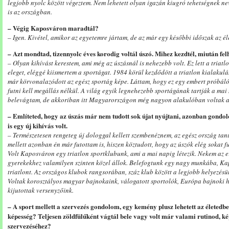
legjobb nyolc között végeztem. Nem lehetett olyan igazán kiugró tehetségnek ne
is az országban.
– Végig Kaposváron maradtál?
– Igen. Kivétel, amikor az egyetemre jártam, de az már egy későbbi időszak az é
– Azt mondtad, tizennyolc éves korodig voltál úszó. Mihez kezdtél, miután fel
– Olyan kihívást kerestem, ami még az úszásnál is nehezebb volt. Ez lett a tria
eleget, eléggé kiismertem a sportágat. 1984 körül kezdődött a triatlon kialak
már körvonalazódott az egész sportág képe. Láttam, hogy ez egy embert próbáló 
futni kell megállás nélkül. A világ egyik legnehezebb sportágának tartják a mai
belevágtam, de akkoriban itt Magyarországon még nagyon alakulóban voltak a
– Említeted, hogy az úszás már nem tudott sok újat nyújtani, azonban gondolom
is egy új kihívás volt.
– Természetesen rengeteg új dologgal kellett szembenéznem, az egész ország tanu
mellett azonban én már futottam is, hiszen köztudott, hogy az úszók elég sokat f
Volt Kaposváron egy triatlon sportklubunk, ami a mai napig létezik. Nekem az e
gyerekekhez valamilyen szinten közel állok. Belefogtunk egy nagy munkába, Ka
triatlont. Az országos klubok rangsorában, száz klub között a legjobb helyezés
Voltak korosztályos magyar bajnokaink, válogatott sportolók, Európa bajnoki h
kijutottak versenyzőink.
– A sport mellett a szervezés gondolom, egy kemény plusz lehetett az életed
képesség? Teljesen zöldfülűként vágtál bele vagy volt már valami rutinod, ké
szervezéséhez?