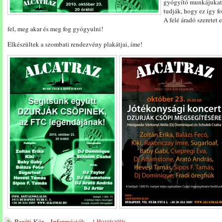
gyógyító munkájukat.
tudják, hogy ez így f
A felé áradó szeretet e
fel, meg akar és meg fog gyógyulni!
Elkészültek a szombati rendezvény plakátjai, íme!
Baráti Kör - Információk
---
1 Hozzászólás