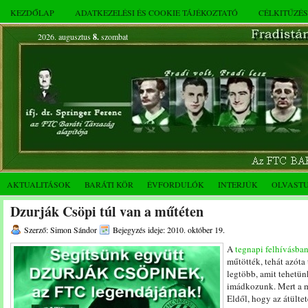
KEZDŐLAP
ADATKEZELÉSI ÉS COOKIE TÁJÉKOZTATÓ
CÉLKITŰZÉ
2026. augusztus
8.
szombat
AKTUALITÁSOK
BARÁTI KÖR
ÉVFORDULÓK
INTERJÚK
OLVAST
Dzurják Csöpi túl van a műtéten
Szerző: Simon Sándor
Bejegyzés ideje: 2010. október 19.
A
tegnapi felhívásba
műtötték, tehát azóta
legtöbb, amit tehetün
imádkozunk. Mert a m
Eldől, hogy az átülte