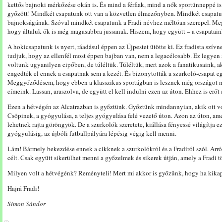
kettős bajnoki mérkőzése okán is. És mind a férfiak, mind a nők sportünneppé i
győzött! Mindkét csapatunk ott van a közvetlen élmezőnyben. Mindkét csapatu
bajnokságának. Szóval mindkét csapatunk a Fradi névhez méltóan szerepel. Me
hogy általuk ők is még magasabbra jussanak. Hiszem, hogy együtt – a csapataink 
A hokicsapatunk is nyert, ráadásul éppen az Újpestet ütötte ki. Ez fradista szívne
tudjuk, hogy az ellenfél most éppen bajban van, nem a legacélosabb. Ez legyen
voltunk ugyanilyen cipőben, de túléltük. Túléltük, mert azok a fanatikusaink, 
engedték el ennek a csapatnak sem a kezét. És bizonytották a szurkoló-csapat eg
Meggyőződésem, hogy ebben a klasszikus sportágban is lesznek még országot 
címeink. Lassan, araszolva, de együtt el kell indulni ezen az úton. Ehhez is erőt 
Ezen a hétvégén az Alcatrazban is győztünk. Győztünk mindannyian, akik ott vol
Csöpinek, a gyógyulása, a teljes gyógyulása felé vezető úton. Azon az úton, a
lehetnek rajta göröngyök. De a szurkolók szeretete, kiállása fényessé világítja e
gyógyulásig, az újbóli futballpályára lépésig végig kell menni.
Lám! Bármely bekezdése ennek a cikknek a szurkolókról és a Fradiról szól. Arról
célt. Csak együtt sikerülhet menni a győzelmek és sikerek útján, amely a Fradi tö
Milyen volt a hétvégénk? Reményteli! Mert mi akkor is győzünk, hogy ha kika
Hajrá Fradi!
Simon Sándor