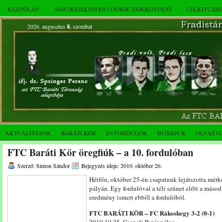
KEZDŐLAP
ADATKEZELÉSI ÉS COOKIE TÁJÉKOZTATÓ
CÉLKITŰZÉ
2026. augusztus
8.
szombat
AKTUALITÁSOK
BARÁTI KÖR
ÉVFORDULÓK
INTERJÚK
OLVAST
FTC Baráti Kör öregfiúk – a 10. fordulóban
Szerző: Simon Sándor
Bejegyzés ideje: 2010. október 26.
Hétfőn, október 25-én csapatunk lejátszotta mérkő
pályán. Egy fordulóval a téli szünet előtt a más
eredmény ismert ebből a fordulóból.
FTC BARÁTI KÖR – FC Rákoshegy 3-2 (0-1)