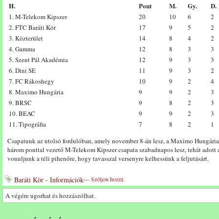
H.
Pont
M.
Gy.
D.
1. M-Telekom Kipszer
20
10
6
2
2. FTC Baráti Kör
17
9
5
2
3. Közterület
14
8
4
2
4. Gamma
12
8
3
3
5. Szent Pál Akadémia
12
9
3
3
6. Dini SE
11
9
3
2
7. FC Rákoshegy
10
9
2
4
8. Maximo Hungária
9
9
2
3
9. BRSC
9
8
2
3
10. BEAC
9
9
2
3
11. Tipográfia
7
8
2
1
Csapatunk az utolsó fordulóban, amely november 8-án lesz, a Maximo Hungária 
három ponttal vezető M-Telekom Kipszer csapata szabadnapos lesz, tehát adott
vonuljunk a téli pihenőre, hogy tavasszal versenyre kelhessünk a feljutásárt.
Baráti Kör - Információk
---
Szóljon hozzá
A végére ugorhat és hozzászólhat.