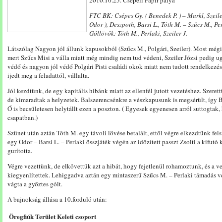
2010.10.25. Csepeli Papír pálya
FTC BK: Csépes Gy. ( Benedek P. ) – Markl, Szeiler
Odor ), Deszpoth, Barsi L., Tóth M. – Szűcs M., Pe
Góllövők: Tóth M., Perlaki, Szeiler J.
Látszólag Nagyon jól állunk kapusokból (Szűcs M., Polgári, Szeiler). Most mégi
mert Szűcs Misi a válla miatt még mindig nem tud védeni, Szeiler Józsi pedig 
védő és nagyon jól védő Polgári Pisti családi okok miatt nem tudott rendelkezés
ijedt meg a feladattól, vállalta.
Jól kezdtünk, de egy kapitális hibánk miatt az ellenfél jutott vezetéshez. Szeret
de kimaradtak a helyzetek. Balszerencsénkre a vészkapusunk is megsérült, így Be
Ő is becsületesen helytállt ezen a poszton. ( Egyesek egyenesen arról suttogtak,
csapatban.)
Szünet után aztán Tóth M. egy távoli lövése betalált, ettől végre elkezdtünk fe
egy Odor – Barsi L. – Perlaki összjáték végén az időzített passzt Zsolti a kifutó
gurította.
Végre vezettünk, de elkövettük azt a hibát, hogy fejetlenül rohamoztunk, és a 
kiegyenlítettek. Lehiggadva aztán egy mintaszerű Szűcs M. – Perlaki támadás vé
vágta a győztes gólt.
A bajnokság állása a 10.forduló után:
Öregfiúk Terület Keleti csoport